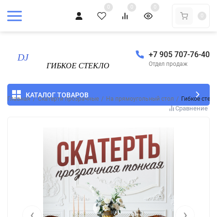
0
0
0
0
+7 905 707-76-40
Отдел продаж
КАТАЛОГ ТОВАРОВ
Главная
/
Скатерти прозрачные
/
На прямоугольный стол
/
Гибкое стек
Сравнение
‹
›