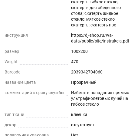
скатерть гибкое стекло;
Прозрачная и Гибкая
скатерть для обеденного
стола; скатерть жидкое
Не скрывает натуральный цвет вашего стола
стекло; мягкое стекло
или скатерти.
скатерть; скатерть пвх
инструкция
https://dj-shop.ru/wa-
Звукопоглощение
data/public/site/instrukcia.pdf
Приглушает звон столовых приборов.
размер
100x200
Weight
470
Долговечно
Barcode
2039342704060
До 5 лет использования
название цвета
Прозрачный
Безопасно
комментарий к сроку службы
Избегать попадания прямых
ультрафиолетовых лучей на
Для людей и животных
гибкое стекло
тип ткани
клеенка
Гипоаллергенно
декор
отсутствует
Не желтеет со временем
подарочная упаковка
Нет