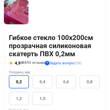
+211
Гибкое стекло 100x200см
прозрачная силиконовая
скатерть ПВХ 0,2мм
693 отзыва
4,9
Задать вопрос
(58)
?
Толщина, мм:
0,2
0,4
0,6
0,8
1,2
1,5