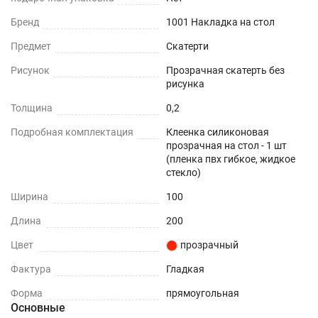
При использовании в помещении
Бренд
1001 Накладка на стол
Не нужно клеить
Предмет
Скатерти
Рисунок
Прозрачная скатерть без
Прочность и износостойкость
рисунка
Защита поверхностей от механических
Толщина
0,2
повреждений – сколы, вмятины, царапины.
Подробная комплектация
Клеенка силиконовая
прозрачная на стол - 1 шт
Термостойкость
(пленка пвх гибкое, жидкое
стекло)
До +70°С.
Ширина
100
Влагостойкость
Длина
200
Цвет
прозрачный
Защита поверхности вашего стола от воды и
пролитых жидкостей.
Фактура
Гладкая
Форма
прямоугольная
ПОДХОДИТ ДЛЯ ЛЮБОГО ИНТЕРЬЕРА
Основные