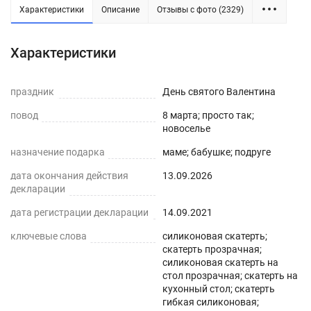
Характеристики
Описание
Отзывы с фото (2329)
Силиконовая прозрачная скатерть -
Характеристики
практичное решение для защиты плоских
горизонтальных поверхностей и скатертей, а
праздник
День святого Валентина
также для улучшения их внешнего вида. Для
повод
8 марта; просто так;
производства используется экологически
новоселье
чистый ПВХ-материал с характеристиками
назначение подарка
маме; бабушке; подруге
водонепроницаемости, нескользкости,
дата окончания действия
13.09.2026
термостойкости (максимум до 70°С).
декларации
ПРЕИМУЩЕСТВА ГИБКОГО СТЕКЛА
дата регистрации декларации
14.09.2021
ключевые слова
силиконовая скатерть;
Легко мыть и протирать
скатерть прозрачная;
силиконовая скатерть на
Защита поверхности стола от отпечатков
стол прозрачная; скатерть на
пальцев, пыли, грязи и пятен жира.
кухонный стол; скатерть
гибкая силиконовая;