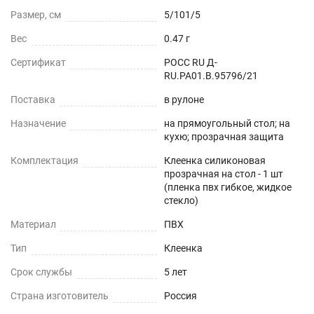
Можно устанавливать на любые плоские
Размер, см
5/101/5
поверхности - дерево, стекло, пластик, мрамор,
Вес
0.47 г
гранит, металл и текстиль.
Сертификат
РОСС RU Д-
ОБЕДЕННЫЙ СТОЛ
RU.РА01.В.95796/21
Поставка
в рулоне
СТОЛЕШНИЦЫ
Назначение
на прямоугольный стол; на
кухю; прозрачная защита
СТОЛЫ СО СКАТЕРТЬЮ
Комплектация
Клеенка силиконовая
РАБОЧИЙ СТОЛ
прозрачная на стол - 1 шт
(пленка пвх гибкое, жидкое
стекло)
ЖУРНАЛЬНЫЙ СТОЛ
Материал
ПВХ
ДЕТСКИЙ СТОЛ
Тип
Клеенка
ПОДГОТОВКА К ИСПОЛЬЗОВАНИЮ
Срок службы
5 лет
на текстурированном столе или скатерти
Страна изготовитель
Россия