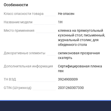
Особенности
Шаг 1
Класс опасности товара
Не опасен
Сразу после распаковки пленки может
присутствовать слабый быстро выветриваемый
Название модели
1H
запах. Перед использованием пленки, протрите
Место применения
клеенка на прямоугольный
её поверхность влажной салфеткой с мыльным
кухонный стол; письменный,
журнальный столик; для
раствором.
обеденного стола
Шаг 2
Декоративные элементы
силиконовая прозрачная
скатерть
Дайте высохнуть – запах выветривается
Дополнительная информация
Сертифицированая пленка
максимум через 1-2 дня.
пвх
ТН ВЭД
3924900009
Шаг 3
GTIN (Штрихкод)
2031260307330
Уложите пленку заворачивающимися краями
вниз. Дополнительное закрепление не
требуется.