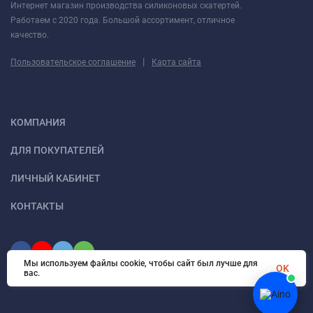
Сохранение лакового покрытия от царапин и потертостей
Интернет магазин производства силиконовых скатертей.
Работаем с 2020 года. Большой ассортимент, отличное
Защита от впитывания пищевых красителей и жиров
качество.
Особенности защиты деревянных поверхностей
|
Пользовательское соглашение
Карта сайта
Пропускает воздух – древесина "дышит"
Не вызывает парникового эффекта под покрытием
КОМПАНИЯ
Сохраняет естественный вид деревянной столешницы
ДЛЯ ПОКУПАТЕЛЕЙ
Предотвращает появление белых кругов от горячего
ЛИЧНЫЙ КАБИНЕТ
Практические преимущества
КОНТАКТЫ
Легко очищается без специальных средств
Не требует сложного ухода за деревянной поверхностью
Мы используем файлы cookie, чтобы сайт был лучше для
OK
Защищает от детского творчества (краски, пластилин)
вас.
Уменьшает необходимость частой полировки стола