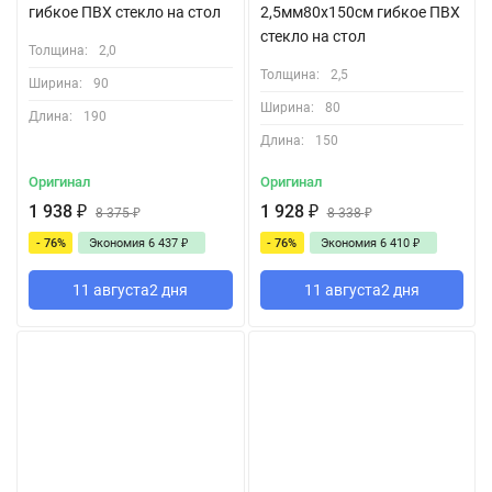
гибкое ПВХ стекло на стол
2,5мм80x150см гибкое ПВХ
стекло на стол
Толщина:
2,0
Толщина:
2,5
Ширина:
90
Ширина:
80
Длина:
190
Длина:
150
Оригинал
Оригинал
1 938
₽
1 928
₽
8 375
₽
8 338
₽
- 76%
Экономия
6 437
₽
- 76%
Экономия
6 410
₽
11 августа
2 дня
11 августа
2 дня