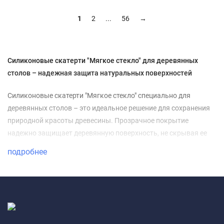
1
2
...
56
→
Силиконовые скатерти "Мягкое стекло" для деревянных
столов – надежная защита натуральных поверхностей
Силиконовые скатерти "Мягкое стекло" специально для
деревянных столов – это идеальное решение для сохранения
природной красоты древесины. Прозрачное покрытие
надежно защищает деревянную поверхность, не скрывая ее
естественную текстуру и цвет.
подробнее
Преимущества для деревянных столов
Надежная защита древесины от влаги и разбухания
Предотвращение появления пятен от горячей посуды