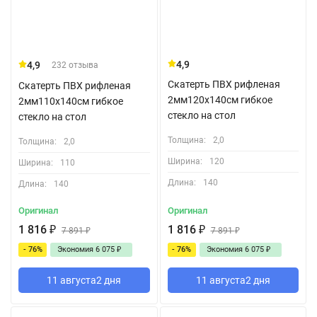
4,9
4,9
232 отзыва
Скатерть ПВХ рифленая
Скатерть ПВХ рифленая
2мм120x140см гибкое
2мм110x140см гибкое
стекло на стол
стекло на стол
Толщина:
2,0
Толщина:
2,0
Ширина:
120
Ширина:
110
Длина:
140
Длина:
140
Оригинал
Оригинал
1 816
₽
1 816
₽
7 891
₽
7 891
₽
- 76%
Экономия
6 075
₽
- 76%
Экономия
6 075
₽
11 августа
2 дня
11 августа
2 дня