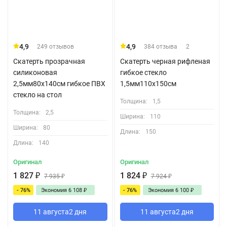
4,9
4,9
249 отзывов
384 отзыва
2
Скатерть прозрачная
Скатерть черная рифленая
силиконовая
гибкое стекло
2,5мм80x140см гибкое ПВХ
1,5мм110x150см
стекло на стол
Толщина:
1,5
Толщина:
2,5
Ширина:
110
Ширина:
80
Длина:
150
Длина:
140
Оригинал
Оригинал
1 827
₽
1 824
₽
7 935
₽
7 924
₽
- 76%
Экономия
6 108
₽
- 76%
Экономия
6 100
₽
11 августа
2 дня
11 августа
2 дня