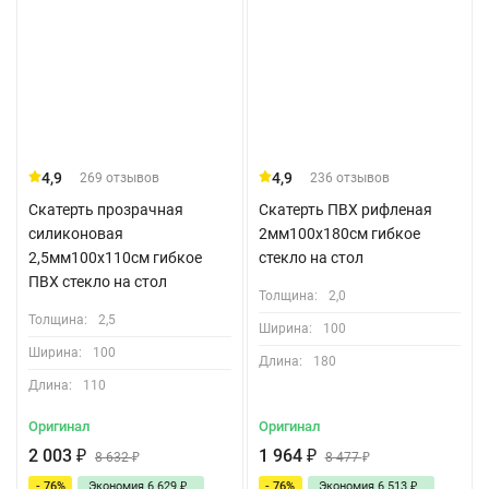
4,9
4,9
269 отзывов
236 отзывов
Скатерть прозрачная
Скатерть ПВХ рифленая
силиконовая
2мм100x180см гибкое
2,5мм100x110см гибкое
стекло на стол
ПВХ стекло на стол
Толщина:
2,0
Толщина:
2,5
Ширина:
100
Ширина:
100
Длина:
180
Длина:
110
Оригинал
Оригинал
2 003
₽
1 964
₽
8 632
₽
8 477
₽
- 76%
Экономия
6 629
₽
- 76%
Экономия
6 513
₽