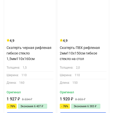
4,9
4,9
Скатерть черная рифленая
Скатерть ПВХ рифленая
гибкое стекло
2мм110x150см гибкое
1,5мм110x160см
стекло на стол
Толщина:
1,5
Толщина:
2,0
Ширина:
110
Ширина:
110
Длина:
160
Длина:
150
Оригинал
Оригинал
1 927
₽
1 920
₽
8 334
₽
8 303
₽
- 76%
Экономия
6 407
₽
- 76%
Экономия
6 383
₽