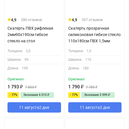
4,9
4,9
280 отзывов
307 отзывов
Скатерть ПВХ рифленая
Скатерть прозрачная
2мм90x190см гибкое
силиконовая гибкое стекло
стекло на стол
110x180см ПВХ 1,5мм
Толщина:
2,0
Толщина:
1,5
Ширина:
90
Ширина:
110
Длина:
190
Длина:
180
Оригинал
Оригинал
1 793
₽
1 790
₽
7 803
₽
7 789
₽
- 77%
Экономия
6 010
₽
- 77%
Экономия
5 999
₽
11 августа
2 дня
11 августа
2 дня