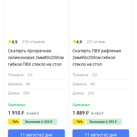
4,9
4,9
276 отзывов
231 отзыв
Скатерть прозрачная
Скатерть ПВХ рифленая
силиконовая 2мм80x200см
2мм90x200см гибкое
гибкое ПВХ стекло на стол
стекло на стол
Толщина:
2,0
Толщина:
2,0
Ширина:
80
Ширина:
90
Длина:
200
Длина:
200
Оригинал
Оригинал
1 910
₽
1 889
₽
8 265
₽
8 182
₽
- 76%
Экономия
6 355
₽
- 76%
Экономия
6 293
₽
11 августа
2 дня
11 августа
2 дня