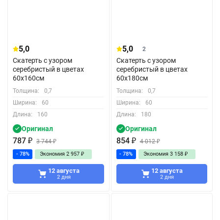
5,0
5,0
2
Скатерть с узором
Скатерть с узором
серебристый в цветах
серебристый в цветах
60x160см
60x180см
Толщина:
0,7
Толщина:
0,7
Ширина:
60
Ширина:
60
Длина:
160
Длина:
180
Оригинал
Оригинал
787
₽
854
₽
3 744
₽
4 012
₽
- 78%
Экономия
2 957
₽
- 78%
Экономия
3 158
₽
12 августа
12 августа
2 дня
2 дня