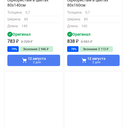
серебристый в цветах
серебристый в цветах
80x140см
80x160см
Толщина:
0,7
Толщина:
0,7
Ширина:
80
Ширина:
80
Длина:
140
Длина:
160
Оригинал
Оригинал
783
₽
838
₽
3 729
₽
3 951
₽
- 79%
Экономия
2 946
₽
- 78%
Экономия
3 113
₽
12 августа
12 августа
2 дня
2 дня