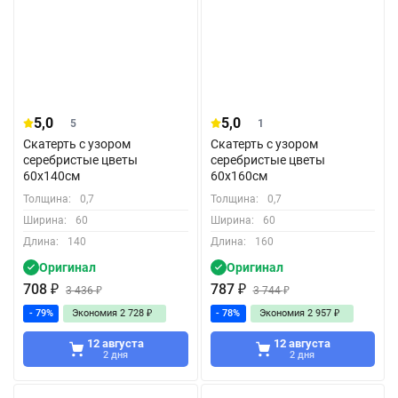
5,0
5,0
5
1
Скатерть с узором
Скатерть с узором
серебристые цветы
серебристые цветы
60x140см
60x160см
Толщина:
0,7
Толщина:
0,7
Ширина:
60
Ширина:
60
Длина:
140
Длина:
160
Оригинал
Оригинал
708
₽
787
₽
3 436
₽
3 744
₽
- 79%
Экономия
2 728
₽
- 78%
Экономия
2 957
₽
12 августа
12 августа
2 дня
2 дня