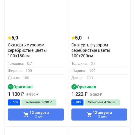
5,0
5,0
1
Скатерть с узором
Скатерть с узором
серебристые цветы
серебристые цветы
100x180см
100x200см
Толщина:
0,7
Толщина:
0,7
Ширина:
100
Ширина:
100
Длина:
180
Длина:
200
Оригинал
Оригинал
1 100
₽
1 222
₽
4 990
₽
5 562
₽
- 77%
Экономия
3 890
₽
- 78%
Экономия
4 340
₽
12 августа
12 августа
2 дня
2 дня