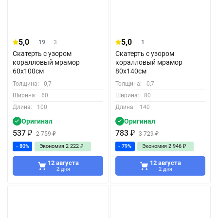
5,0
5,0
19
3
1
Скатерть с узором
Скатерть с узором
коралловый мрамор
коралловый мрамор
60x100см
80x140см
Толщина:
0,7
Толщина:
0,7
Ширина:
60
Ширина:
80
Длина:
100
Длина:
140
Оригинал
Оригинал
537
₽
783
₽
2 759
₽
3 729
₽
- 80%
Экономия
2 222
₽
- 79%
Экономия
2 946
₽
12 августа
12 августа
2 дня
2 дня