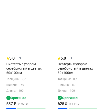
5,0
5,0
3
1
Скатерть с узором
Скатерть с узором
серебристый в цветах
серебристый в цветах
60x100см
80x100см
Толщина:
0,7
Толщина:
0,7
Ширина:
60
Ширина:
80
Длина:
100
Длина:
100
Оригинал
Оригинал
537
₽
625
₽
2 759
₽
3 111
₽