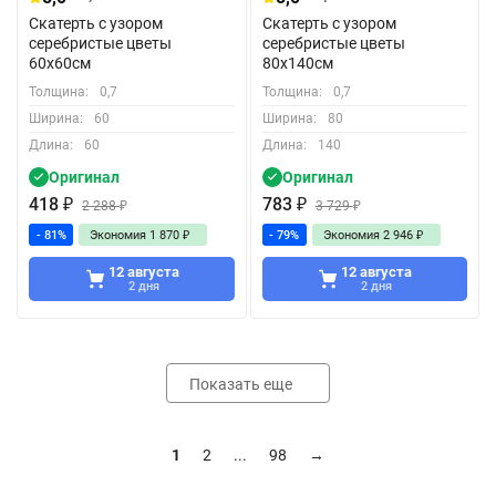
Скатерть с узором
Скатерть с узором
серебристые цветы
серебристые цветы
60x60см
80x140см
Толщина:
0,7
Толщина:
0,7
Ширина:
60
Ширина:
80
Длина:
60
Длина:
140
Оригинал
Оригинал
418
₽
783
₽
2 288
₽
3 729
₽
- 81%
Экономия
1 870
₽
- 79%
Экономия
2 946
₽
12 августа
12 августа
2 дня
2 дня
Показать еще
1
2
...
98
→