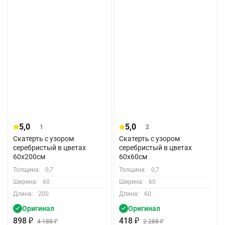
5,0
5,0
1
2
Скатерть с узором
Скатерть с узором
серебристый в цветах
серебристый в цветах
60x200см
60x60см
Толщина:
0,7
Толщина:
0,7
Ширина:
60
Ширина:
60
Длина:
200
Длина:
60
Оригинал
Оригинал
898
₽
418
₽
4 188
₽
2 288
₽