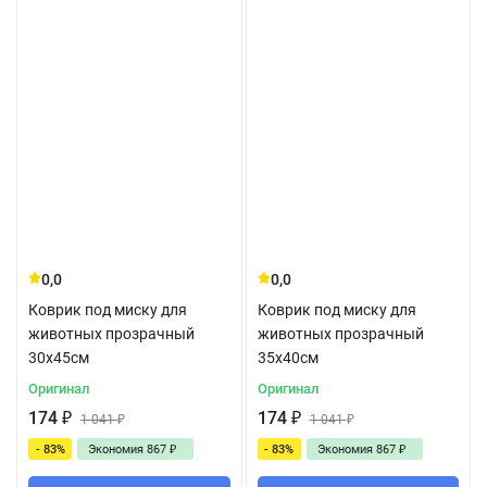
0,0
0,0
Коврик под миску для
Коврик под миску для
животных прозрачный
животных прозрачный
30x45см
35x40см
Оригинал
Оригинал
174
₽
174
₽
1 041
₽
1 041
₽
- 83%
Экономия
867
₽
- 83%
Экономия
867
₽