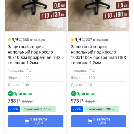
4,9
4,9
388 отзывов
237 отзывов
Защитный коврик
Защитный коврик
напольный под кресло
напольный под кресло
90x100см прозрачная ПВХ
100x110см прозрачная ПВХ
толщина 1,2мм
толщина 1,2мм
Толщина:
1,2
Толщина:
1,2
Ширина:
90
Ширина:
100
Длина:
100
Длина:
110
Оригинал
Оригинал
788
₽
973
₽
3 558
₽
4 254
₽
- 77%
Экономия
2 770
₽
- 77%
Экономия
3 281
₽
9 августа
9 августа
2 дня
2 дня