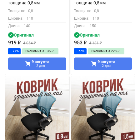
толщина 0,8мм
толщина 0,8мм
Толщина:
0,8
Толщина:
0,8
Ширина:
110
Ширина:
110
Длина:
140
Длина:
150
Оригинал
Оригинал
919
₽
953
₽
4 054
₽
4 181
₽
- 77%
Экономия
3 135
₽
- 77%
Экономия
3 228
₽
9 августа
9 августа
2 дня
2 дня