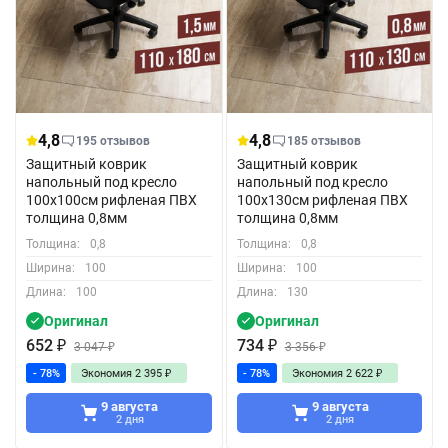
4,8
4,8
195 отзывов
185 отзывов
Защитный коврик
Защитный коврик
напольный под кресло
напольный под кресло
100x100см рифленая ПВХ
100x130см рифленая ПВХ
толщина 0,8мм
толщина 0,8мм
Толщина:
0,8
Толщина:
0,8
Ширина:
100
Ширина:
100
Длина:
100
Длина:
130
Оригинал
Оригинал
652
₽
734
₽
3 047
₽
3 356
₽
- 78%
Экономия
2 395
₽
- 78%
Экономия
2 622
₽
9 августа
9 августа
2 дня
2 дня