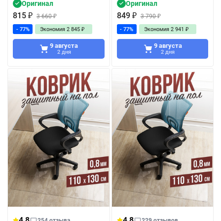
Оригинал
Оригинал
815
₽
849
₽
3 660
₽
3 790
₽
- 77%
Экономия
2 845
₽
- 77%
Экономия
2 941
₽
9 августа
9 августа
2 дня
2 дня
4,8
4,8
254 отзыва
229 отзывов