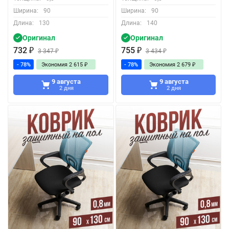
Ширина:
90
Ширина:
90
Длина:
130
Длина:
140
Оригинал
Оригинал
732
₽
755
₽
3 347
₽
3 434
₽
- 78%
Экономия
2 615
₽
- 78%
Экономия
2 679
₽
9 августа
9 августа
2 дня
2 дня