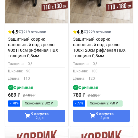
4,9
4,8
219 отзывов
229 отзывов
Защитный коврик
Защитный коврик
напольный под кресло
напольный под кресло
90x110см рифленая ПВХ
100x120см рифленая ПВХ
толщина 0,8мм
толщина 0,8мм
Толщина:
0,8
Толщина:
0,8
Ширина:
90
Ширина:
100
Длина:
110
Длина:
120
Оригинал
Оригинал
689
₽
780
₽
3 191
₽
3 530
₽
- 78%
Экономия
2 502
₽
- 77%
Экономия
2 750
₽
9 августа
9 августа
2 дня
2 дня