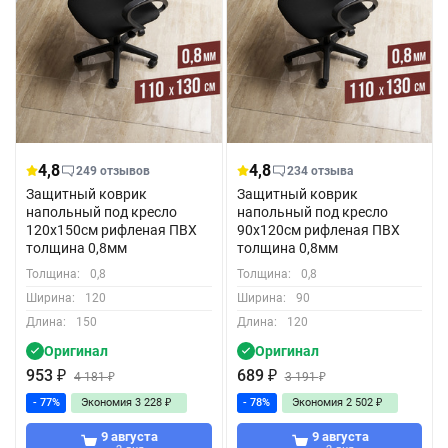
4,8
4,8
249 отзывов
234 отзыва
Защитный коврик
Защитный коврик
напольный под кресло
напольный под кресло
120x150см рифленая ПВХ
90x120см рифленая ПВХ
толщина 0,8мм
толщина 0,8мм
Толщина:
0,8
Толщина:
0,8
Ширина:
120
Ширина:
90
Длина:
150
Длина:
120
Оригинал
Оригинал
953
₽
689
₽
4 181
₽
3 191
₽
- 77%
Экономия
3 228
₽
- 78%
Экономия
2 502
₽
9 августа
9 августа