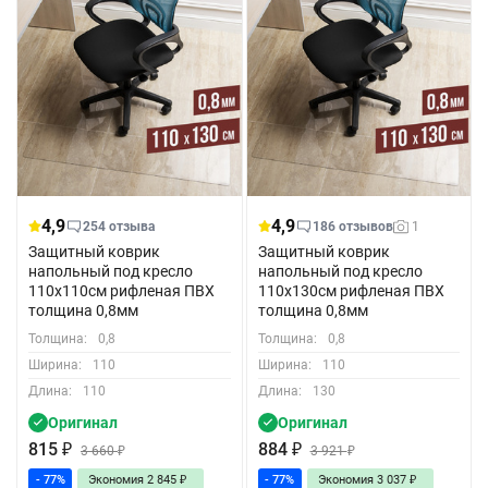
4,9
4,9
254 отзыва
186 отзывов
1
Защитный коврик
Защитный коврик
напольный под кресло
напольный под кресло
110x110см рифленая ПВХ
110x130см рифленая ПВХ
толщина 0,8мм
толщина 0,8мм
Толщина:
0,8
Толщина:
0,8
Ширина:
110
Ширина:
110
Длина:
110
Длина:
130
Оригинал
Оригинал
815
₽
884
₽
3 660
₽
3 921
₽
- 77%
Экономия
2 845
₽
- 77%
Экономия
3 037
₽