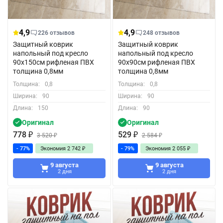
4,9
4,9
226 отзывов
248 отзывов
Защитный коврик
Защитный коврик
напольный под кресло
напольный под кресло
90x150см рифленая ПВХ
90x90см рифленая ПВХ
толщина 0,8мм
толщина 0,8мм
Толщина:
0,8
Толщина:
0,8
Ширина:
90
Ширина:
90
Длина:
150
Длина:
90
Оригинал
Оригинал
778
₽
529
₽
3 520
₽
2 584
₽
- 77%
Экономия
2 742
₽
- 79%
Экономия
2 055
₽
9 августа
9 августа
2 дня
2 дня