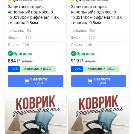
Защитный коврик
Защитный коврик
напольный под кресло
напольный под кресло
120x130см рифленая ПВХ
120x140см рифленая ПВХ
толщина 0,8мм
толщина 0,8мм
Толщина:
0,8
Толщина:
0,8
Ширина:
120
Ширина:
120
Длина:
130
Длина:
140
Оригинал
Оригинал
884
₽
919
₽
3 921
₽
4 054
₽
- 77%
Экономия
3 037
₽
- 77%
Экономия
3 135
₽
9 августа
9 августа
2 дня
2 дня