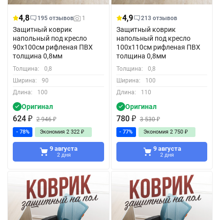
4,8
4,9
195 отзывов
1
213 отзывов
Защитный коврик
Защитный коврик
напольный под кресло
напольный под кресло
90x100см рифленая ПВХ
100x110см рифленая ПВХ
толщина 0,8мм
толщина 0,8мм
Толщина:
0,8
Толщина:
0,8
Ширина:
90
Ширина:
100
Длина:
100
Длина:
110
Оригинал
Оригинал
624
₽
780
₽
2 946
₽
3 530
₽
- 78%
Экономия
2 322
₽
- 77%
Экономия
2 750
₽
9 августа
9 августа
2 дня
2 дня