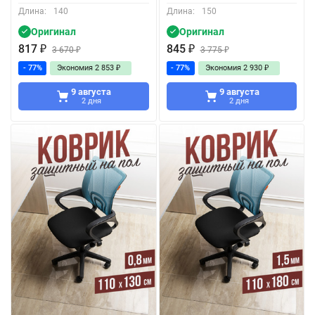
Длина:
140
Длина:
150
Оригинал
Оригинал
817
₽
845
₽
3 670
₽
3 775
₽
- 77%
Экономия
2 853
₽
- 77%
Экономия
2 930
₽
9 августа
9 августа
2 дня
2 дня