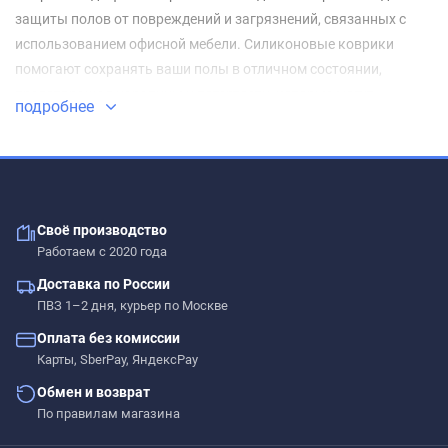
защиты полов от повреждений и загрязнений, связанных с
использованием офисной мебели. Силиконовые коврики
помогают сохранять ваши полы в отличном состоянии,
предотвращая царапины и потертости, которые могут
подробнее
возникать при движении кресла. Они также обеспечивают
дополнительное удобство, делая передвижение кресла более
плавным и легким.
Защита от царапин и повреждений
Своё производство
Работаем с 2020 года
Силиконовые коврики под офисное кресло защищают ваш пол
от механических повреждений. Эти коврики идеально
Доставка по России
ПВЗ 1–2 дня, курьер по Москве
подходят для любого типа покрытия — от ламината и паркета
до коврового покрытия и плитки. Благодаря своей прочности,
Оплата без комиссии
силиконовая поверхность не боится контакта с колёсиками
Карты, SberPay, ЯндексPay
кресла и служит надежной защитой от царапин и потёртостей.
Обмен и возврат
По правилам магазина
Удобство при перемещении