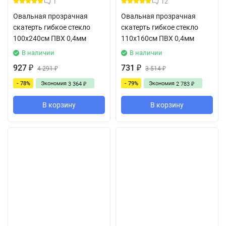
1
12
Овальная прозрачная
Овальная прозрачная
скатерть гибкое стекло
скатерть гибкое стекло
100x240см ПВХ 0,4мм
110x160см ПВХ 0,4мм
В наличии
В наличии
927
731
₽
4 291
₽
3 514
₽
₽
- 78%
Экономия
- 79%
Экономия
3 364
2 783
₽
₽
В корзину
В корзину