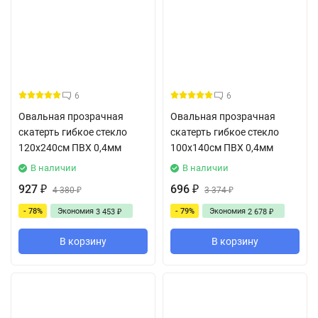
6
6
Овальная прозрачная
Овальная прозрачная
скатерть гибкое стекло
скатерть гибкое стекло
120x240см ПВХ 0,4мм
100x140см ПВХ 0,4мм
В наличии
В наличии
927
696
₽
4 380
₽
3 374
₽
₽
- 78%
Экономия
- 79%
Экономия
3 453
2 678
₽
₽
В корзину
В корзину