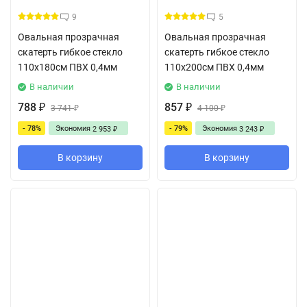
9
5
Овальная прозрачная
Овальная прозрачная
скатерть гибкое стекло
скатерть гибкое стекло
110x180см ПВХ 0,4мм
110x200см ПВХ 0,4мм
В наличии
В наличии
788
857
₽
3 741
₽
4 100
₽
₽
- 78%
Экономия
- 79%
Экономия
2 953
3 243
₽
₽
В корзину
В корзину