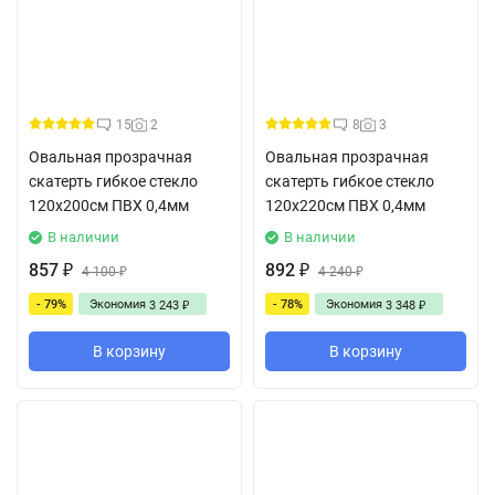
15
2
8
3
Овальная прозрачная
Овальная прозрачная
скатерть гибкое стекло
скатерть гибкое стекло
120x200см ПВХ 0,4мм
120x220см ПВХ 0,4мм
В наличии
В наличии
857
892
₽
4 100
₽
4 240
₽
₽
- 79%
Экономия
- 78%
Экономия
3 243
3 348
₽
₽
В корзину
В корзину