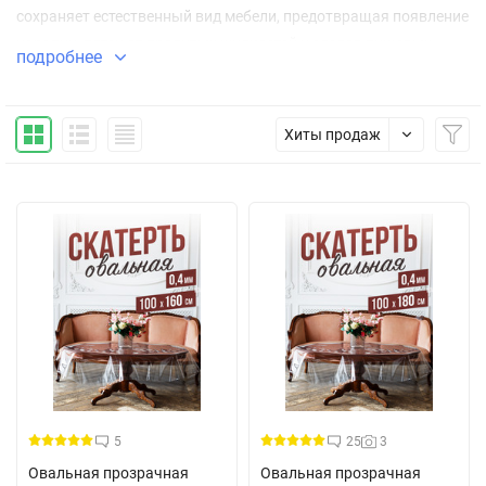
сохраняет естественный вид мебели, предотвращая появление
царапин, пятен от пролитых жидкостей и следов пищевых
подробнее
красителей. Идеально подходит для обеденных, журнальных и
кухонных столов круглой формы.
Хиты продаж
Надежная защита и удобство использования
Изделие изготовлено из прочного силикона с
водоотталкивающими свойствами, что делает его
незаменимым в доме с детьми. Скатерть устойчива к краскам,
пластилину и другим материалам для творчества, а благодаря
гибкости ее легко разложить и убрать после использования.
Термостойкость и антистатический эффект
Покрытие выдерживает высокие температуры, позволяя
ставить горячую посуду без риска повреждения столешницы.
Дополнительный плюс – возможность обработки
5
25
3
антистатиком, что уменьшает оседание пыли и упрощает уход
Овальная прозрачная
Овальная прозрачная