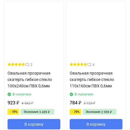
2
4
Овальная прозрачная
Овальная прозрачная
скатерть гибкое стекло
скатерть гибкое стекло
100x240см ПВХ 0,6мм
110x160см ПВХ 0,6мм
В наличии
В наличии
923
784
₽
4 362
₽
3 723
₽
₽
- 78%
Экономия
- 78%
Экономия
3 439
2 939
₽
₽
В корзину
В корзину