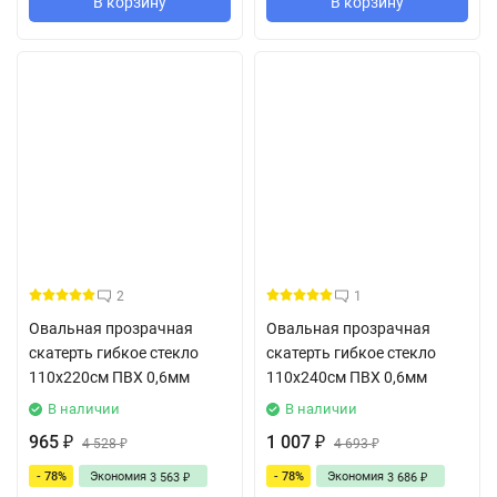
В корзину
В корзину
2
1
Овальная прозрачная
Овальная прозрачная
скатерть гибкое стекло
скатерть гибкое стекло
110x220см ПВХ 0,6мм
110x240см ПВХ 0,6мм
В наличии
В наличии
965
1 007
₽
4 528
₽
4 693
₽
₽
- 78%
Экономия
- 78%
Экономия
3 563
3 686
₽
₽