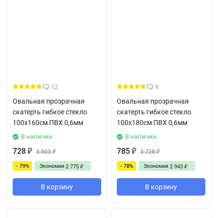
12
9
Овальная прозрачная
Овальная прозрачная
скатерть гибкое стекло
скатерть гибкое стекло
100x160см ПВХ 0,6мм
100x180см ПВХ 0,6мм
В наличии
В наличии
728
785
₽
3 503
₽
3 728
₽
₽
- 79%
Экономия
- 78%
Экономия
2 775
2 943
₽
₽
В корзину
В корзину