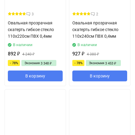
3
2
Овальная прозрачная
Овальная прозрачная
скатерть гибкое стекло
скатерть гибкое стекло
110x220см ПВХ 0,4мм
110x240см ПВХ 0,4мм
В наличии
В наличии
892
927
₽
4 240
₽
4 380
₽
₽
- 78%
Экономия
- 78%
Экономия
3 348
3 453
₽
₽
В корзину
В корзину