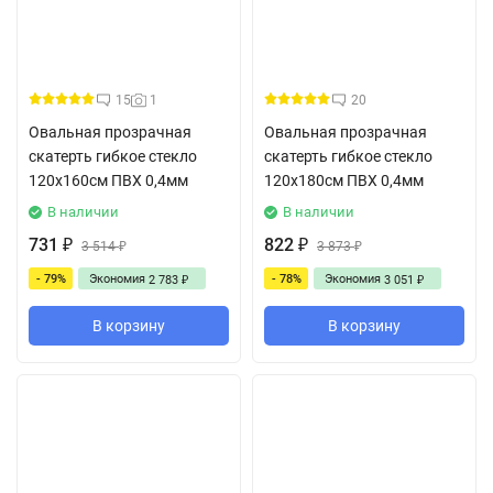
15
1
20
Овальная прозрачная
Овальная прозрачная
скатерть гибкое стекло
скатерть гибкое стекло
120x160см ПВХ 0,4мм
120x180см ПВХ 0,4мм
В наличии
В наличии
731
822
₽
3 514
₽
3 873
₽
₽
- 79%
Экономия
- 78%
Экономия
2 783
3 051
₽
₽
В корзину
В корзину