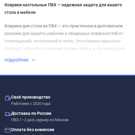
Коврики настольные ПВХ — надежная защита для вашего
стола и мебели
Коврики для стола из ПВХ — это практичное и долговечное
решение для защиты рабочих и обеденных поверхностей от
повреждений, загрязнений и пятен. Эти коврики идеально
подходят для использования в доме, офисе, а также на даче.
Прозрачный ПВХ материал не изменяет внешний вид мебели,
подробнее
обеспечивая надежную защиту для столов, тумб, кухонных
поверхностей и других объектов от воздействия высоких
температур, жидкостей и механических повреждений.
Преимущества ковриков из ПВХ
Своё производство
Работаем с 2020 года
Коврики из ПВХ обладают множеством преимуществ. Они
устойчивы к воздействию влаги и высоких температур, что
Доставка по России
ПВЗ 1–2 дня, курьер по Москве
делает их отличным выбором для защиты столов, на которых
часто стоят чашки с горячими напитками или тарелки с едой.
Оплата без комиссии