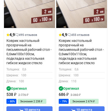
4,9
4,9
495 отзывов
455 отзывов
Коврик настольный
Коврик настольный
прозрачный на
прозрачный на
письменный рабочий стол -
письменный рабочий стол -
0,6мм100x100см,
0,6мм100x110см,
подкладка настольная
подкладка настольная
гибкое жидкое стекло
гибкое жидкое стекло
Толщина:
0,6
Толщина:
0,6
Ширина:
100
Ширина:
100
Длина:
100
Длина:
110
Оригинал
Оригинал
538
₽
686
₽
2 776
₽
3 360
₽
- 80%
Экономия
2 238
₽
- 79%
Экономия
2 674
₽
10 августа
10 августа