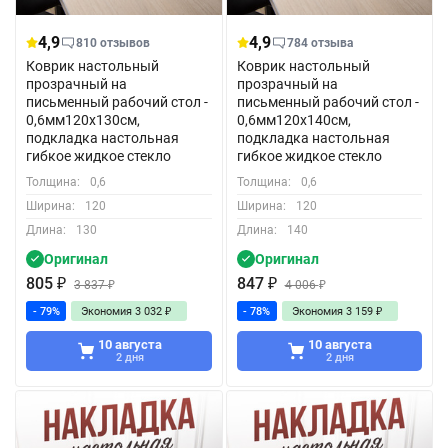
4,9
4,9
810 отзывов
784 отзыва
Коврик настольный
Коврик настольный
прозрачный на
прозрачный на
письменный рабочий стол -
письменный рабочий стол -
0,6мм120x130см,
0,6мм120x140см,
подкладка настольная
подкладка настольная
гибкое жидкое стекло
гибкое жидкое стекло
Толщина:
0,6
Толщина:
0,6
Ширина:
120
Ширина:
120
Длина:
130
Длина:
140
Оригинал
Оригинал
805
₽
847
₽
3 837
₽
4 006
₽
- 79%
Экономия
3 032
₽
- 78%
Экономия
3 159
₽
10 августа
10 августа
2 дня
2 дня