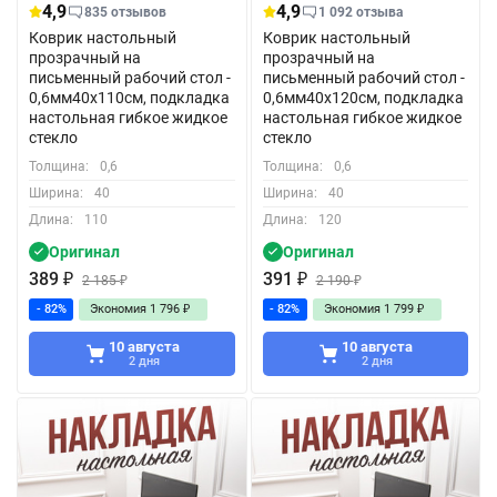
4,9
4,9
835 отзывов
1 092 отзыва
Коврик настольный
Коврик настольный
прозрачный на
прозрачный на
письменный рабочий стол -
письменный рабочий стол -
0,6мм40x110см, подкладка
0,6мм40x120см, подкладка
настольная гибкое жидкое
настольная гибкое жидкое
стекло
стекло
Толщина:
0,6
Толщина:
0,6
Ширина:
40
Ширина:
40
Длина:
110
Длина:
120
Оригинал
Оригинал
389
₽
391
₽
2 185
₽
2 190
₽
- 82%
Экономия
1 796
₽
- 82%
Экономия
1 799
₽
10 августа
10 августа
2 дня
2 дня