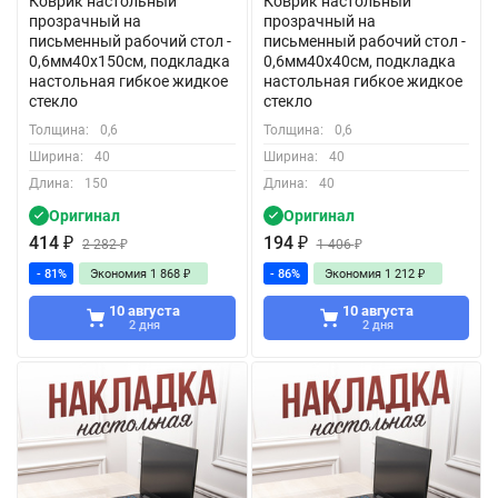
Коврик настольный
Коврик настольный
прозрачный на
прозрачный на
письменный рабочий стол -
письменный рабочий стол -
0,6мм40x150см, подкладка
0,6мм40x40см, подкладка
настольная гибкое жидкое
настольная гибкое жидкое
стекло
стекло
Толщина:
0,6
Толщина:
0,6
Ширина:
40
Ширина:
40
Длина:
150
Длина:
40
Оригинал
Оригинал
414
₽
194
₽
2 282
₽
1 406
₽
- 81%
Экономия
1 868
₽
- 86%
Экономия
1 212
₽
10 августа
10 августа
2 дня
2 дня