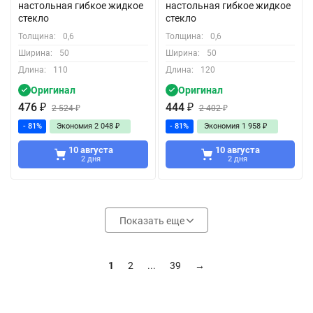
настольная гибкое жидкое
настольная гибкое жидкое
стекло
стекло
Толщина:
0,6
Толщина:
0,6
Ширина:
50
Ширина:
50
Длина:
110
Длина:
120
Оригинал
Оригинал
476
₽
444
₽
2 524
₽
2 402
₽
- 81%
Экономия
2 048
₽
- 81%
Экономия
1 958
₽
10 августа
10 августа
2 дня
2 дня
Показать еще
1
2
...
39
→