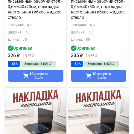
письменный рабочий стол -
письменный рабочий стол -
0,6мм40x70см, подкладка
0,6мм40x80см, подкладка
настольная гибкое жидкое
настольная гибкое жидкое
стекло
стекло
Толщина:
0,6
Толщина:
0,6
Ширина:
40
Ширина:
40
Длина:
70
Длина:
80
Оригинал
Оригинал
326
₽
335
₽
1 927
₽
1 965
₽
- 83%
Экономия
1 601
₽
- 82%
Экономия
1 630
₽
10 августа
10 августа
2 дня
2 дня