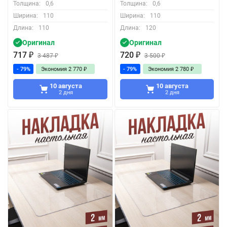
Толщина:
0,6
Толщина:
0,6
Ширина:
110
Ширина:
110
Длина:
110
Длина:
120
Оригинал
Оригинал
717
₽
720
₽
3 487
₽
3 500
₽
- 79%
Экономия
2 770
₽
- 79%
Экономия
2 780
₽
10 августа
10 августа
2 дня
2 дня