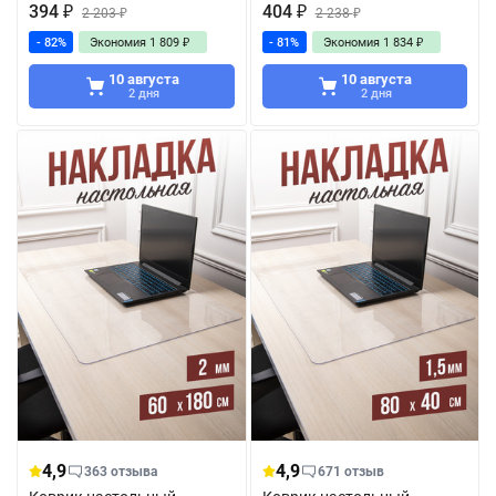
394
₽
404
₽
2 203
₽
2 238
₽
- 82%
Экономия
1 809
₽
- 81%
Экономия
1 834
₽
10 августа
10 августа
2 дня
2 дня
4,9
4,9
363 отзыва
671 отзыв