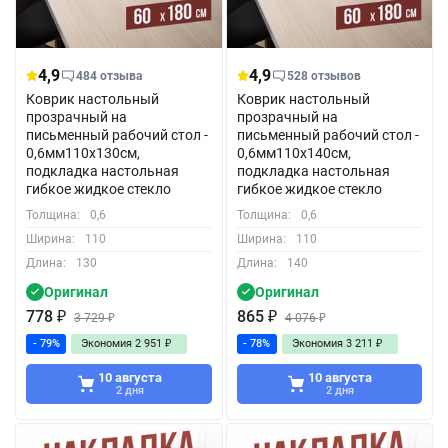
4,9
4,9
484 отзыва
528 отзывов
Коврик настольный
Коврик настольный
прозрачный на
прозрачный на
письменный рабочий стол -
письменный рабочий стол -
0,6мм110x130см,
0,6мм110x140см,
подкладка настольная
подкладка настольная
гибкое жидкое стекло
гибкое жидкое стекло
Толщина:
0,6
Толщина:
0,6
Ширина:
110
Ширина:
110
Длина:
130
Длина:
140
Оригинал
Оригинал
778
₽
865
₽
3 729
₽
4 076
₽
- 79%
Экономия
2 951
₽
- 78%
Экономия
3 211
₽
10 августа
10 августа
2 дня
2 дня