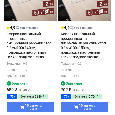
4,9
4,9
598 отзывов
610 отзывов
Коврик настольный
Коврик настольный
прозрачный на
прозрачный на
письменный рабочий стол -
письменный рабочий стол -
0,6мм100x140см,
0,6мм100x150см,
подкладка настольная
подкладка настольная
гибкое жидкое стекло
гибкое жидкое стекло
Толщина:
0,6
Толщина:
0,6
Ширина:
100
Ширина:
100
Длина:
140
Длина:
150
Оригинал
Оригинал
680
₽
702
₽
3 340
₽
3 426
₽
- 79%
Экономия
2 660
₽
- 79%
Экономия
2 724
₽
10 августа
10 августа
2 дня
2 дня