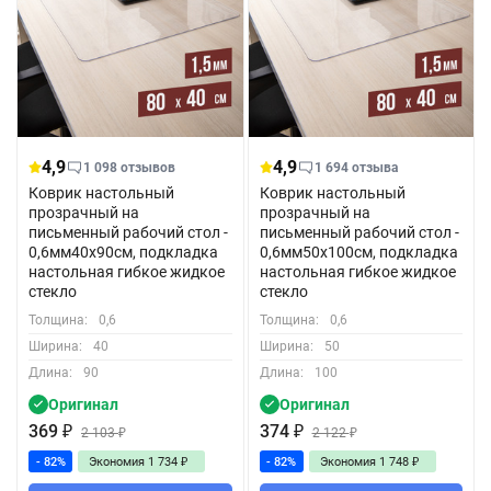
4,9
4,9
1 098 отзывов
1 694 отзыва
Коврик настольный
Коврик настольный
прозрачный на
прозрачный на
письменный рабочий стол -
письменный рабочий стол -
0,6мм40x90см, подкладка
0,6мм50x100см, подкладка
настольная гибкое жидкое
настольная гибкое жидкое
стекло
стекло
Толщина:
0,6
Толщина:
0,6
Ширина:
40
Ширина:
50
Длина:
90
Длина:
100
Оригинал
Оригинал
369
₽
374
₽
2 103
₽
2 122
₽
- 82%
Экономия
1 734
₽
- 82%
Экономия
1 748
₽