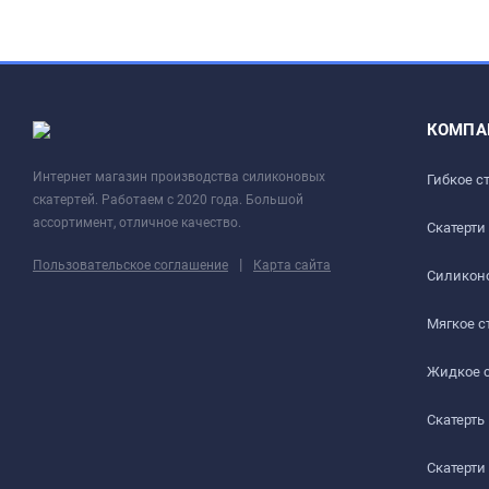
КОМПА
Интернет магазин производства силиконовых
Гибкое с
скатертей. Работаем с 2020 года. Большой
ассортимент, отличное качество.
Скатерти
|
Пользовательское соглашение
Карта сайта
Силиконо
Мягкое с
Жидкое 
Скатерть
Скатерти