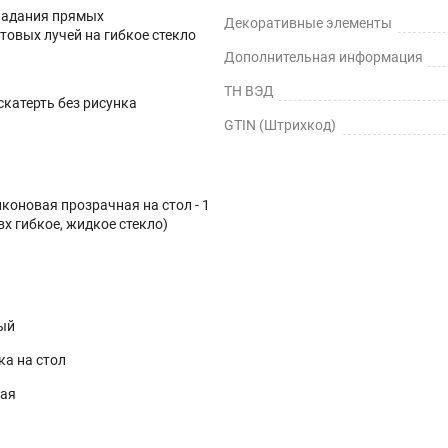
падания прямых
Декоративные элементы
товых лучей на гибкое стекло
Дополнительная информация
ТН ВЭД
катерть без рисунка
GTIN (Штрихкод)
коновая прозрачная на стол - 1
вх гибкое, жидкое стекло)
ый
ка на стол
ная