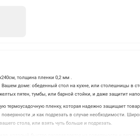
211
x240см, толщина пленки 0,2 мм .
Вашем доме: обеденный стол на кухне, или столешницы в ст
елтых пятен, тумбы, или барной стойки, и даже защитит нап
тую термоусадочную пленку, которая надежно защищает товар
 поверхности ,и как подрезать в случае необходимости. Ши
ашего стола, или взять чуть больше и подрезать.
ал ,который быстро расправляется на поверхности и легко п