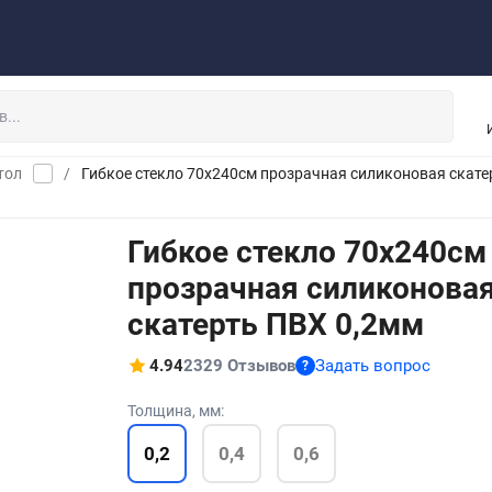
рос - ответ
Обмен - возврат
Инструкция
Опт
Завесы ПВХ
тол
/
Гибкое стекло 70x240см прозрачная силиконовая скате
Гибкое стекло 70x240см
прозрачная силиконова
скатерть ПВХ 0,2мм
4.94
2329 Отзывов
Задать вопрос
?
Толщина, мм:
0,2
0,4
0,6