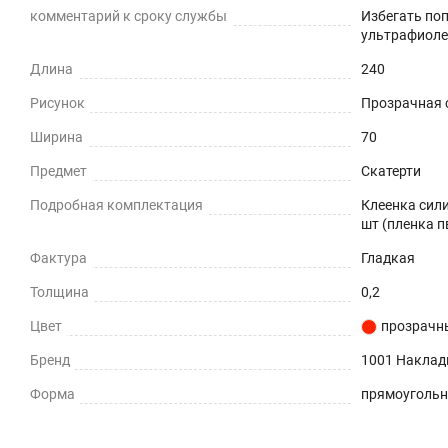
комментарий к сроку службы
Избегать по
С наилучшими пожеланиями. Приятных вам покупок!
ультрафиоле
Длина
240
Рисунок
Прозрачная с
Ширина
70
Предмет
Скатерти
Подробная комплектация
Клеенка сили
шт (пленка п
Фактура
Гладкая
Толщина
0,2
Цвет
прозрачн
Бренд
1001 Наклад
Форма
прямоуголь