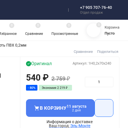
+7 905 707-76-40
Отзывы
Отдел продаж
0
0
0
0
Корзина
Пусто
Избранное
Сравнение
Просмотренные
рть ПВХ 0,2мм
Сравнение
Поделиться
Оригинал
Артикул:
1H0,2x70x240
я
540
₽
2 759
₽
- 80%
Экономия
2 219
₽
11 августа
В КОРЗИНУ
2 дня
Информация о доставке
Эль-Монте