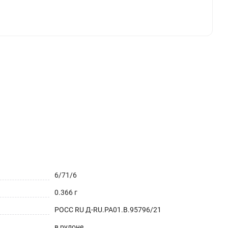
о использовать поверх белой или цветной
м. С помощью мягкого стекла Вы всегда будете
столе в офисе. Это не только красивое защитное
исовать или делать записи маркерами (не
зит , обладает высокой прочностью, не
м долгие годы (срок использования более 5 лет),
6/71/6
0.366 г
РОСС RU Д-RU.РА01.В.95796/21
в рулоне