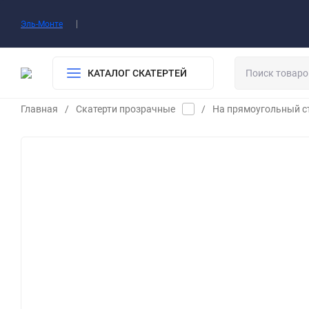
О нас
Доставка​
Оплата
Контакты
Воп
Эль-Монте
КАТАЛОГ СКАТЕРТЕЙ
Главная
/
Скатерти прозрачные
/
На прямоугольный с