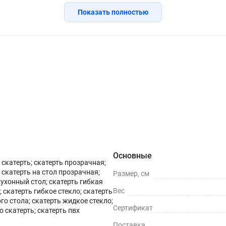
 ножом ,для придания идеального вида. Мягкое стекло можн
Показать полностью
итых напитков, так как материал является влагоотталкивающи
его в качестве коврика на своем рабочем, или компьютерном 
й и пятен краски, где дети ,занимаясь творчеством, могут р
тканью.
ачность, что подчеркнет красоту вашего стола, она не сколь
о (2329)
Инструкция
Вопросы о товаре
т свои защитные свойства и стойкость к жировым загрязнения
риала.
пин и потертостей.
Основные
влагу и устойчива к загрязнениям.
скатерть; скатерть прозрачная;
скатерть на стол прозрачная;
Размер, см
кухонный стол; скатерть гибкая
Вес
 скатерть гибкое стекло; скатерть
 стола.
го стола; скатерть жидкое стекло;
Сертификат
о скатерть; скатерть пвх
0 (зависит от толщины)
Поставка