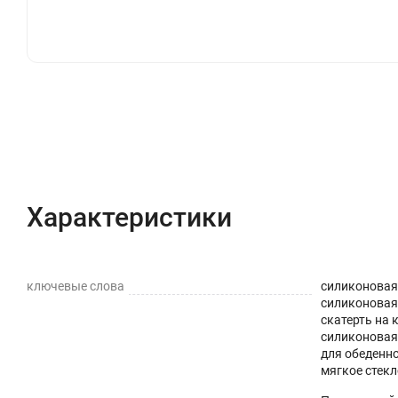
стола легко подрезать ножницами или канцелярским
текстильной скатерти на кухне ,для защиты от прол
видеть все свои заметки, если будете использовать 
покрытие, но и защита детской мебели от повреждени
перманентными), а затем легко удалять их влажной 
Клеенка на стол на кухню имеет стопроцентную прозр
Характеристики
Описание
Отзывы с фот
деформируется от горячей кружки (до +70) ,не теряе
8 неоспоримых преимуществ современного пвх мате
Характеристики
Прочность - защищает любую поверхность от цара
Влагоотталкивающая поверхность - не впитывает 
ключевые слова
силиконовая 
силиконовая 
Шумоподавление - снижает стук от посуды.
скатерть на 
силиконовая;
Прозрачность – подчеркнет дизайн вашей кухни и
для обеденно
мягкое стекл
Термостойкость - выдерживает температуру до +7