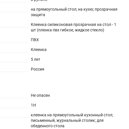
на прямоугольный стол; на кухю; прозрачная
защита
Клеенка силиконовая прозрачная на стол - 1
шт (пленка пвх гибкое, жидкое стекло)
здника. Простота ухода, поразит Вас с первых дней и
ПВХ
заменима для гостиной и поможет создать стильный и
Клеенка
 день влюбленных, новый год.
5 лет
дства для мытья посуды и губки с жестким
Россия
 расправились. После распаковки возможен
Не опасен
 протрите скатерть теплым мыльным раствором.
1H
лины при резке, так как скатерть может иметь
клеенка на прямоугольный кухонный стол;
запас длины необходим для возможности подрезки под
письменный, журнальный столик; для
обеденного стола