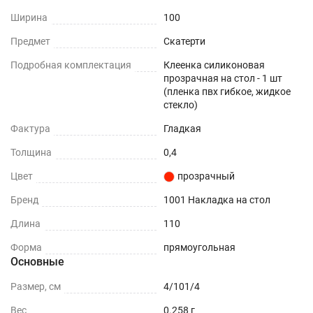
8 неоспоримых преимуществ современного пвх
Ширина
100
материала.
Предмет
Скатерти
Прочность - защищает любую поверхность от
Подробная комплектация
Клеенка силиконовая
прозрачная на стол - 1 шт
царапин и потертостей.
(пленка пвх гибкое, жидкое
стекло)
Влагоотталкивающая поверхность - не
впитывает влагу и устойчива к
Фактура
Гладкая
загрязнениям.
Толщина
0,4
Шумоподавление - снижает стук от посуды.
Цвет
прозрачный
Прозрачность – подчеркнет дизайн вашей
Бренд
1001 Накладка на стол
кухни и стола.
Длина
110
Термостойкость - выдерживает температуру
Форма
прямоугольная
до +70 (зависит от толщины)
Основные
Простота - не требует стирки и обслуживания.
Размер, см
4/101/4
Вес
0.258 г
Гибкость - можно свернуть для хранения и