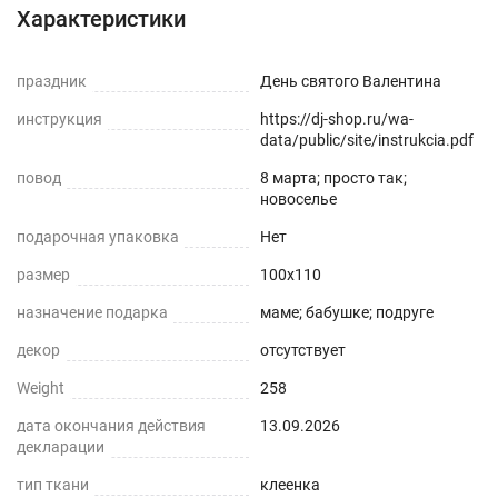
как подрезать в случае необходимости. Широкий
Характеристики
выбор размеров и толщин дает возможность
выбрать любой размер, подходящий специально
праздник
День святого Валентина
для вашего стола, или взять чуть больше и
инструкция
https://dj-shop.ru/wa-
подрезать.
data/public/site/instrukcia.pdf
Мягкое стекло – это современный прозрачный
повод
8 марта; просто так;
новоселье
материал ,который быстро расправляется на
поверхности и легко принимает новую форму
подарочная упаковка
Нет
сразу после укладки. Уголки стола легко
размер
100x110
подрезать ножницами или канцелярским ножом
назначение подарка
маме; бабушке; подруге
,для придания идеального вида. Мягкое стекло
декор
отсутствует
можно использовать поверх белой или цветной
текстильной скатерти на кухне ,для защиты от
Weight
258
пролитых напитков, так как материал является
дата окончания действия
13.09.2026
влагоотталкивающим. С помощью мягкого
декларации
стекла Вы всегда будете видеть все свои
тип ткани
клеенка