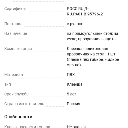
затем вновь разложить.
Сертификат
РОСС RU Д-
RU.РА01.В.95796/21
Долговечность - срок эффективной
Поставка
в рулоне
эксплуатации более 10 лет.
Назначение
на прямоугольный стол; на
Использование скатерти из прозрачного ПВХ
кухю; прозрачная защита
сохранит красоту вашей мебели и облегчит
Комплектация
Клеенка силиконовая
уборку после шумного праздника. Простота
прозрачная на стол - 1 шт
(пленка пвх гибкое, жидкое
ухода, поразит Вас с первых дней и станет
стекло)
отличной находкой для вашей кухни, подчеркнув
Материал
ПВХ
красоту и элегантность дизайна вашего дома.
Тип
Клеенка
Пленка незаменима для гостиной и поможет
создать стильный и уютный интерьер и станет
Срок службы
5 лет
украшением любой комнаты. Это лучший
Страна изготовитель
Россия
подарок маме, жене на день рождения,8 марта,
день влюбленных, новый год.
Особенности
Класс опасности товара
Для ухода за скатертью мы рекомендуем
Не опасен