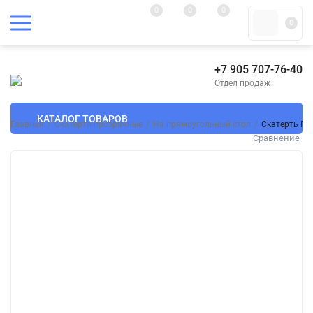
0
0
0
0
+7 905 707-76-40
Отдел продаж
КАТАЛОГ ТОВАРОВ
Главная
/
Скатерти прозрачные
/
На прямоугольный стол
/
Скатерть ПВ
Сравнение