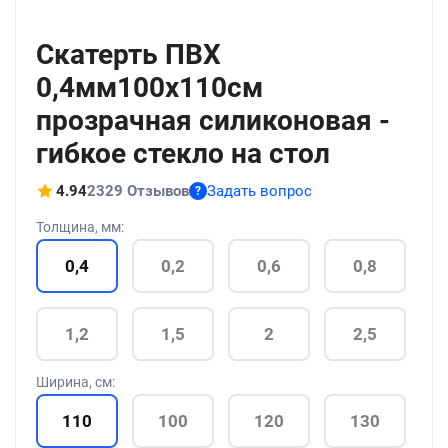
+211
Скатерть ПВХ
0,4мм100x110см
прозрачная силиконовая -
гибкое стекло на стол
4.94
2329 Отзывов
Задать вопрос
?
Толщина, мм:
0,4
0,2
0,6
0,8
1,2
1,5
2
2,5
Ширина, см:
110
100
120
130