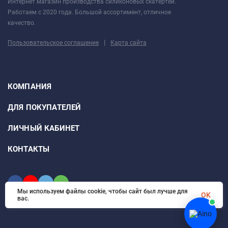
Интернет магазин производства силиконовых скатертей.
длинной стороне в течении 1-3 недель (зависит
Работаем с 2020 года. Большой ассортимент, отличное
от температуры в помещении), также этот запас
качество.
длины необходим для возможности подрезки
|
Пользовательское соглашение
под уголки вашего стола.
Карта сайта
С наилучшими пожеланиями. Приятных вам
покупок!
КОМПАНИЯ
ДЛЯ ПОКУПАТЕЛЕЙ
ЛИЧНЫЙ КАБИНЕТ
КОНТАКТЫ
Мы используем файлы cookie, чтобы сайт был лучше для
OK
вас.