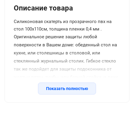
Описание товара
Силиконовая скатерть из прозрачного пвх на
стол 100x110см, толщина пленки 0,4 мм .
Оригинальное решение защиты любой
поверхности в Вашем доме: обеденный стол на
кухне, или столешницы в столовой, или
стеклянный журнальный столик. Гибкое стекло
так же подойдет для защиты подоконника от
желтых пятен, тумбы, или барной стойки, и даже
защитит напольное покрытие от царапин стула.
Показать полностью
Жидкое стекло скручено в рулон и упаковано в
толстую термоусадочную пленку, которая
надежно защищает товар при транспортировке.
Характеристики
Понятная инструкция подскажет как лучше
Описание
Отзывы с фото (2329)
разложить материал по рабочей поверхности ,и
Инструкция
Вопросы о товаре