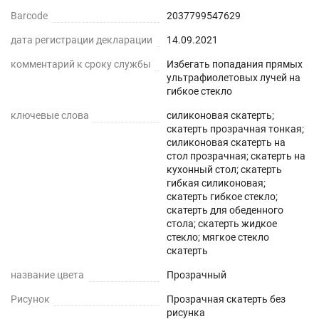
заметки, если будете использовать его в
Barcode
2037799547629
качестве коврика на своем рабочем, или
дата регистрации декларации
14.09.2021
компьютерном столе в офисе. Это не только
красивое защитное покрытие, но и защита
комментарий к сроку службы
Избегать попадания прямых
ультрафиолетовых лучей на
детской мебели от повреждений и пятен краски,
гибкое стекло
где дети ,занимаясь творчеством, могут
ключевые слова
силиконовая скатерть;
рисовать или делать записи маркерами (не
скатерть прозрачная тонкая;
перманентными), а затем легко удалять их
силиконовая скатерть на
стол прозрачная; скатерть на
влажной тканью.
кухонный стол; скатерть
гибкая силиконовая;
Клеенка на стол на кухню имеет стопроцентную
скатерть гибкое стекло;
прозрачность, что подчеркнет красоту вашего
скатерть для обеденного
стола; скатерть жидкое
стола, она не скользит , обладает высокой
стекло; мягкое стекло
прочностью, не деформируется от горячей
скатерть
кружки (до +70) ,не теряет свои защитные
название цвета
Прозрачный
свойства и стойкость к жировым загрязнениям
Рисунок
Прозрачная скатерть без
долгие годы (срок использования более 5 лет),
рисунка