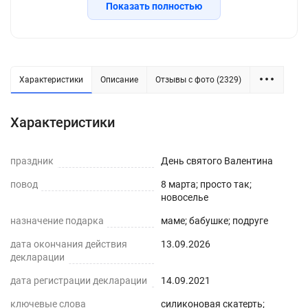
Показать полностью
Характеристики
Описание
Отзывы с фото (2329)
Силиконовая прозрачная скатерть -
Характеристики
практичное решение для защиты плоских
горизонтальных поверхностей и скатертей, а
праздник
День святого Валентина
также для улучшения их внешнего вида. Для
повод
8 марта; просто так;
производства используется экологически
новоселье
чистый ПВХ-материал с характеристиками
назначение подарка
маме; бабушке; подруге
водонепроницаемости, нескользкости,
дата окончания действия
13.09.2026
термостойкости (максимум до 70°С).
декларации
ПРЕИМУЩЕСТВА ГИБКОГО СТЕКЛА
дата регистрации декларации
14.09.2021
ключевые слова
силиконовая скатерть;
Легко мыть и протирать