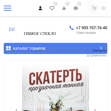
0
0
0
0
+7 905 707-76-40
Отдел продаж
КАТАЛОГ ТОВАРОВ
Главная
/
Скатерти прозрачные
/
На прямоугольный стол
/
Скатерть ПВ
Сравнение
‹
›