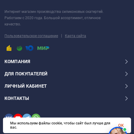
длиной более 1,5 м, имеет более длительный
срок утяжки.
Интернет магазин производства силиконовых скатертей.
Работаем с 2020 года. Большой ассортимент, отличное
ПЛЕНКА С ЗАПАСОМ
качество.
Начальное положение и после утяжки через
|
Пользовательское соглашение
Карта сайта
месяц
ПЛЕНКА БЕЗ ЗАПАСА
КОМПАНИЯ
КОГДА, ЗАЧЕМ И КАК ПОДРЕЗАТЬ?
ДЛЯ ПОКУПАТЕЛЕЙ
Подрезка пленки по окончательному размеру
ЛИЧНЫЙ КАБИНЕТ
производится самостоятельно, по достижении
отрезом неподвижного состояния, не ранее чем
КОНТАКТЫ
через месяц с момента укладки на поверхность.
Технология подреза приведена в видео ниже.
Мы используем файлы cookie, чтобы сайт был лучше для
OK
ПЛЕНКА ТОНЬШЕ, ЧЕМ УКАЗАНО?
вас.