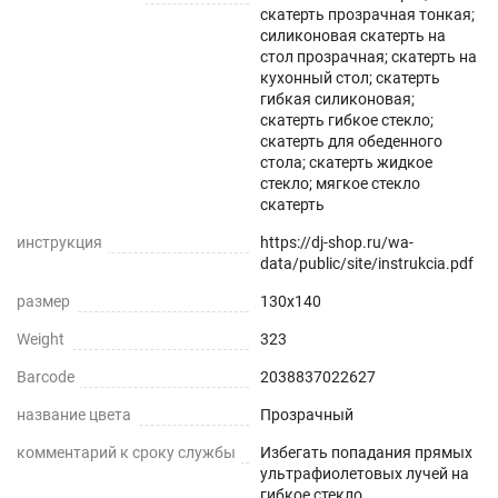
скатерть прозрачная тонкая;
силиконовая скатерть на
Защита поверхности стола от отпечатков
стол прозрачная; скатерть на
пальцев, пыли, грязи и пятен жира.
кухонный стол; скатерть
гибкая силиконовая;
скатерть гибкое стекло;
Прозрачная и Гибкая
скатерть для обеденного
стола; скатерть жидкое
Не скрывает натуральный цвет вашего стола
стекло; мягкое стекло
или скатерти.
скатерть
инструкция
https://dj-shop.ru/wa-
Звукопоглощение
data/public/site/instrukcia.pdf
Приглушает звон столовых приборов.
размер
130x140
Weight
323
Долговечно
Barcode
2038837022627
До 5 лет использования
название цвета
Прозрачный
Безопасно
комментарий к сроку службы
Избегать попадания прямых
ультрафиолетовых лучей на
Для людей и животных
гибкое стекло