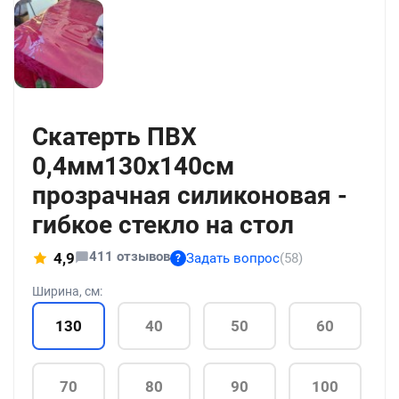
+211
Скатерть ПВХ
0,4мм130x140см
прозрачная силиконовая -
гибкое стекло на стол
411 отзывов
4,9
Задать вопрос
(58)
?
Ширина, см:
130
40
50
60
70
80
90
100