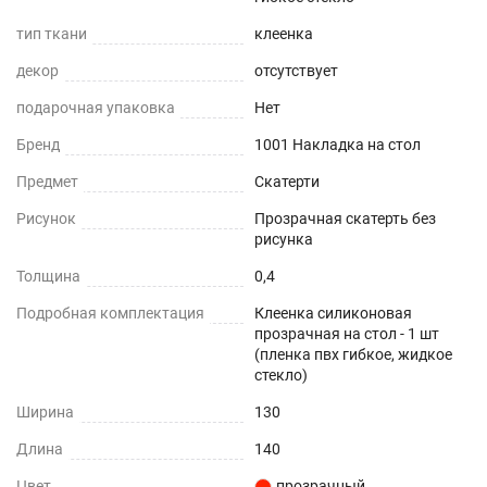
тип ткани
клеенка
Гипоаллергенно
декор
отсутствует
Не желтеет со временем
подарочная упаковка
Нет
При использовании в помещении
Бренд
1001 Накладка на стол
Не нужно клеить
Предмет
Скатерти
Рисунок
Прозрачная скатерть без
Прочность и износостойкость
рисунка
Защита поверхностей от механических
Толщина
0,4
повреждений – сколы, вмятины, царапины.
Подробная комплектация
Клеенка силиконовая
прозрачная на стол - 1 шт
Термостойкость
(пленка пвх гибкое, жидкое
стекло)
До +70°С.
Ширина
130
Влагостойкость
Длина
140
Цвет
прозрачный