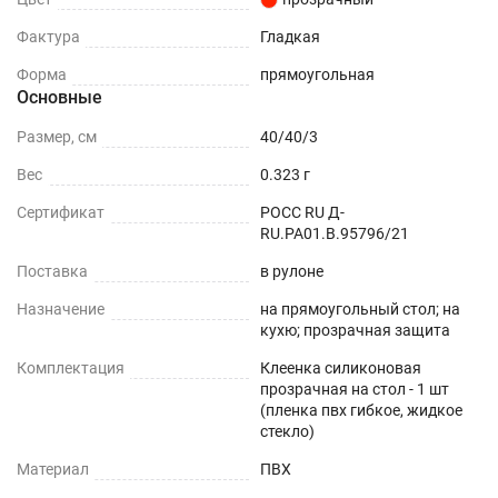
Защита поверхности вашего стола от воды и
пролитых жидкостей.
Фактура
Гладкая
Форма
прямоугольная
ПОДХОДИТ ДЛЯ ЛЮБОГО ИНТЕРЬЕРА
Основные
Можно устанавливать на любые плоские
Размер, см
40/40/3
поверхности - дерево, стекло, пластик, мрамор,
Вес
0.323 г
гранит, металл и текстиль.
Сертификат
РОСС RU Д-
ОБЕДЕННЫЙ СТОЛ
RU.РА01.В.95796/21
Поставка
в рулоне
СТОЛЕШНИЦЫ
Назначение
на прямоугольный стол; на
кухю; прозрачная защита
СТОЛЫ СО СКАТЕРТЬЮ
Комплектация
Клеенка силиконовая
РАБОЧИЙ СТОЛ
прозрачная на стол - 1 шт
(пленка пвх гибкое, жидкое
стекло)
ЖУРНАЛЬНЫЙ СТОЛ
Материал
ПВХ
ДЕТСКИЙ СТОЛ