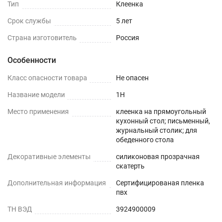
Тип
Клеенка
ПОДГОТОВКА К ИСПОЛЬЗОВАНИЮ
Срок службы
5 лет
на текстурированном столе или скатерти
Страна изготовитель
Россия
Особенности
Шаг 1
Класс опасности товара
Не опасен
Сразу после распаковки пленки может
присутствовать слабый быстро выветриваемый
Название модели
1H
запах. Перед использованием пленки, протрите
Место применения
клеенка на прямоугольный
её поверхность влажной салфеткой с мыльным
кухонный стол; письменный,
журнальный столик; для
раствором.
обеденного стола
Шаг 2
Декоративные элементы
силиконовая прозрачная
скатерть
Дайте высохнуть – запах выветривается
Дополнительная информация
Сертифицированая пленка
максимум через 1-2 дня.
пвх
ТН ВЭД
3924900009
Шаг 3