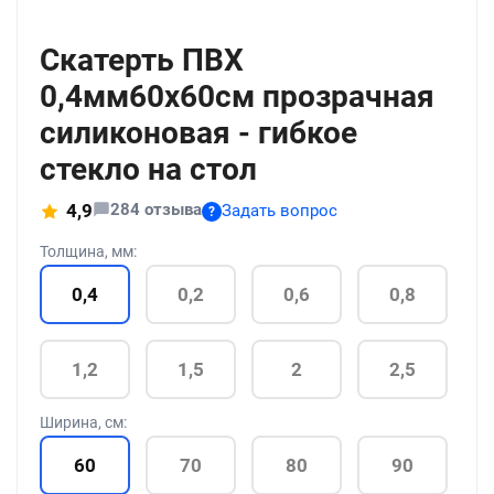
+211
Скатерть ПВХ
0,4мм60x60см прозрачная
силиконовая - гибкое
стекло на стол
284 отзыва
4,9
Задать вопрос
?
Толщина, мм:
0,4
0,2
0,6
0,8
1,2
1,5
2
2,5
Ширина, см:
60
70
80
90