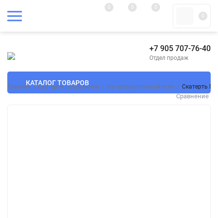
0
0
0
0
+7 905 707-76-40
Отдел продаж
КАТАЛОГ ТОВАРОВ
Главная
/
Скатерти прозрачные
/
На прямоугольный стол
/
Скатерть ПВ
Сравнение