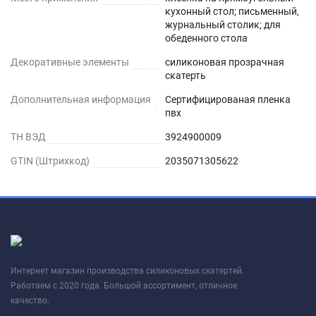
посуды и губки с жестким покрытием.
кухонный стол; письменный,
журнальный столик; для
Обращаем Ваше внимание!
обеденного стола
Декоративные элементы
После получения материал должен несколько
силиконовая прозрачная
скатерть
дней полежать в расправленном виде, чтобы
Дополнительная информация
Сертифицированая пленка
все складки и изгибы расправились. После
пвх
распаковки возможен специфический запах,
ТН ВЭД
3924900009
который самостоятельно выветривается в
течении 1-5 дней. Чтобы удалить запах быстрее-
GTIN (Штрихкод)
2035071305622
протрите скатерть теплым мыльным раствором.
Фактический размер скатерти при получении по
длинной стороне будет больше на 1-2см -
технологический запас длины при резке, так как
скатерть может иметь небольшую усадку по
Интернет магазин производства силиконовых скатертей.
длинной стороне в течении 1-3 недель (зависит
Работаем с 2020 года. Большой ассортимент, отличное
от температуры в помещении), также этот запас
качество.
длины необходим для возможности подрезки