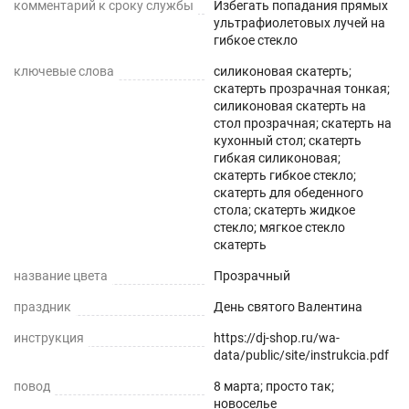
комментарий к сроку службы
Избегать попадания прямых
для вашего стола, или взять чуть больше и
ультрафиолетовых лучей на
гибкое стекло
подрезать.
ключевые слова
силиконовая скатерть;
Мягкое стекло – это современный прозрачный
скатерть прозрачная тонкая;
силиконовая скатерть на
материал ,который быстро расправляется на
стол прозрачная; скатерть на
поверхности и легко принимает новую форму
кухонный стол; скатерть
сразу после укладки. Уголки стола легко
гибкая силиконовая;
скатерть гибкое стекло;
подрезать ножницами или канцелярским ножом
скатерть для обеденного
,для придания идеального вида. Мягкое стекло
стола; скатерть жидкое
стекло; мягкое стекло
можно использовать поверх белой или цветной
скатерть
текстильной скатерти на кухне ,для защиты от
название цвета
Прозрачный
пролитых напитков, так как материал является
влагоотталкивающим. С помощью мягкого
праздник
День святого Валентина
стекла Вы всегда будете видеть все свои
инструкция
https://dj-shop.ru/wa-
заметки, если будете использовать его в
data/public/site/instrukcia.pdf
качестве коврика на своем рабочем, или
повод
8 марта; просто так;
компьютерном столе в офисе. Это не только
новоселье