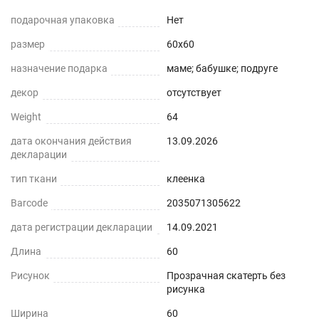
красивое защитное покрытие, но и защита
подарочная упаковка
Нет
детской мебели от повреждений и пятен краски,
размер
60x60
где дети ,занимаясь творчеством, могут
назначение подарка
маме; бабушке; подруге
рисовать или делать записи маркерами (не
перманентными), а затем легко удалять их
декор
отсутствует
влажной тканью.
Weight
64
Клеенка на стол на кухню имеет стопроцентную
дата окончания действия
13.09.2026
декларации
прозрачность, что подчеркнет красоту вашего
стола, она не скользит , обладает высокой
тип ткани
клеенка
прочностью, не деформируется от горячей
Barcode
2035071305622
кружки (до +70) ,не теряет свои защитные
дата регистрации декларации
14.09.2021
свойства и стойкость к жировым загрязнениям
Длина
60
долгие годы (срок использования более 5 лет),
Рисунок
Прозрачная скатерть без
8 неоспоримых преимуществ современного пвх
рисунка
материала.
Ширина
60