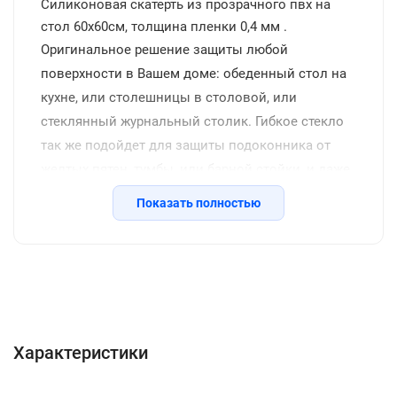
Силиконовая скатерть из прозрачного пвх на
стол 60x60см, толщина пленки 0,4 мм .
Оригинальное решение защиты любой
поверхности в Вашем доме: обеденный стол на
кухне, или столешницы в столовой, или
стеклянный журнальный столик. Гибкое стекло
так же подойдет для защиты подоконника от
желтых пятен, тумбы, или барной стойки, и даже
защитит напольное покрытие от царапин стула.
Показать полностью
Жидкое стекло скручено в рулон и упаковано в
толстую термоусадочную пленку, которая
надежно защищает товар при транспортировке.
Характеристики
Понятная инструкция подскажет как лучше
Описание
Отзывы с фото (2329)
разложить материал по рабочей поверхности ,и
Инструкция
Вопросы о товаре
как подрезать в случае необходимости. Широкий
Характеристики
выбор размеров и толщин дает возможность
выбрать любой размер, подходящий специально