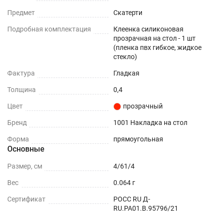
Прочность - защищает любую поверхность от
Предмет
Скатерти
царапин и потертостей.
Подробная комплектация
Клеенка силиконовая
прозрачная на стол - 1 шт
Влагоотталкивающая поверхность - не
(пленка пвх гибкое, жидкое
впитывает влагу и устойчива к
стекло)
загрязнениям.
Фактура
Гладкая
Шумоподавление - снижает стук от посуды.
Толщина
0,4
Прозрачность – подчеркнет дизайн вашей
Цвет
прозрачный
кухни и стола.
Бренд
1001 Накладка на стол
Термостойкость - выдерживает температуру
Форма
прямоугольная
до +70 (зависит от толщины)
Основные
Простота - не требует стирки и обслуживания.
Размер, см
4/61/4
Вес
0.064 г
Гибкость - можно свернуть для хранения и
затем вновь разложить.
Сертификат
РОСС RU Д-
RU.РА01.В.95796/21
Долговечность - срок эффективной