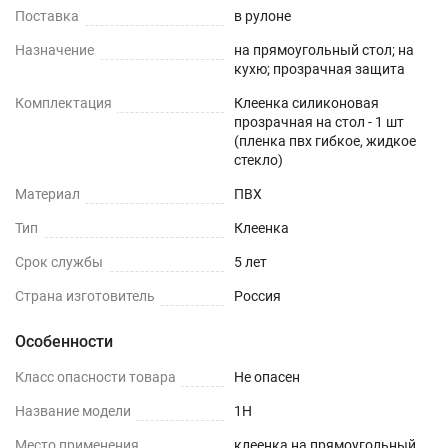
Поставка
в рулоне
эксплуатации более 10 лет.
Назначение
на прямоугольный стол; на
Использование скатерти из прозрачного ПВХ
кухю; прозрачная защита
сохранит красоту вашей мебели и облегчит
Комплектация
Клеенка силиконовая
уборку после шумного праздника. Простота
прозрачная на стол - 1 шт
(пленка пвх гибкое, жидкое
ухода, поразит Вас с первых дней и станет
стекло)
отличной находкой для вашей кухни, подчеркнув
Материал
ПВХ
красоту и элегантность дизайна вашего дома.
Тип
Клеенка
Пленка незаменима для гостиной и поможет
создать стильный и уютный интерьер и станет
Срок службы
5 лет
украшением любой комнаты. Это лучший
Страна изготовитель
Россия
подарок маме, жене на день рождения,8 марта,
день влюбленных, новый год.
Особенности
Класс опасности товара
Для ухода за скатертью мы рекомендуем
Не опасен
использовать влажные ткани. Не рекомендуем
Название модели
1H
применять абразивные средства для мытья
Место применения
клеенка на прямоугольный