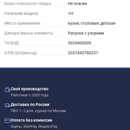
Класс опасности товара
Не опасен
Название модели
1H
Место применения
кухня; столовая; детская
Декоративные элементы
Рисунок с узорами
ТН ВЭД
3924900009
GTIN (Штрихкод)
2037445780257
Своё производство
Работаем с 2020 года
Доставка по России
ПВЗ 1–2 дня, курьер по Москве
Оплата без комиссии
Карты, SberPay, ЯндексPay