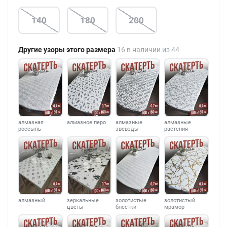
140
180
200
Другие узоры этого размера
16 в наличии из 44
алмазная
алмазное перо
алмазные
алмазные
россыпь
звевзды
растения
алмазный
зеркальные
золотистые
золотистый
цветы
блестки
мрамор