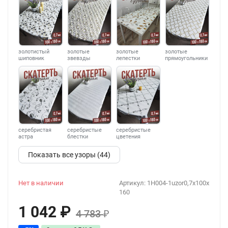
золотистый
золотые
золотые
золотые
шиповник
звевзды
лепестки
прямоугольники
серебристая
серебристые
серебристые
астра
блестки
цветения
Показать все узоры (44)
Нет в наличии
Артикул:
1H004-1uzor0,7x100x
160
1 042
₽
4 783
₽