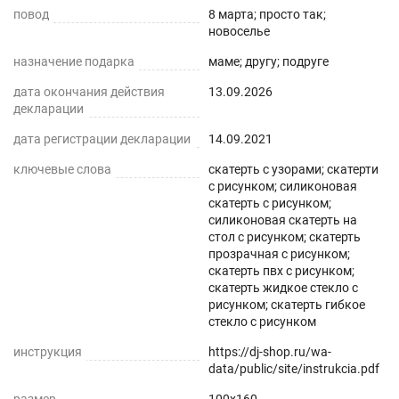
повод
усадку. Весь ассортимент Вы можете увидеть в
8 марта; просто так;
новоселье
нашем магазине Decojoy
назначение подарка
маме; другу; подруге
дата окончания действия
13.09.2026
декларации
дата регистрации декларации
14.09.2021
ключевые слова
скатерть с узорами; скатерти
с рисунком; силиконовая
скатерть с рисунком;
силиконовая скатерть на
стол с рисунком; скатерть
прозрачная с рисунком;
скатерть пвх с рисунком;
скатерть жидкое стекло с
рисунком; скатерть гибкое
стекло с рисунком
инструкция
https://dj-shop.ru/wa-
data/public/site/instrukcia.pdf
размер
100x160