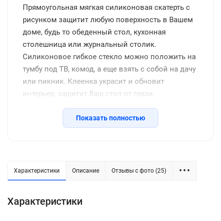
Прямоугольная мягкая силиконовая скатерть с
рисунком защитит любую поверхность в Вашем
доме, будь то обеденный стол, кухонная
столешница или журнальный столик.
Силиконовое гибкое стекло можно положить на
тумбу под ТВ, комод, а еще взять с собой на дачу
или пикник. Клеенка украсит и обновит
интерьер, защитит Ваш стол от грязи,
потертостей, царапин, станет отличным
подарком на день рождения, новоселье и другие
Показать полностью
семейные праздники, включая новый год.
Защитное покрытие изготовлено из
качественной ПВХ пленки, термоустойчивое
(выдерживает до 80 градусов без деформации),
Характеристики
Описание
Отзывы с фото (25)
водоотталкивающее, долговечное, не желтеет со
временем, его легко подрезать до нужных
Характеристики
размеров или закруглить углы. Внимание: мы
оставляем запас 2-3 см к указанному размеру на