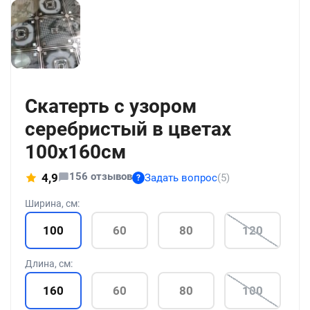
+186
Скатерть с узором
серебристый в цветах
100x160см
156 отзывов
4,9
Задать вопрос
(5)
?
Ширина, см:
100
60
80
120
Длина, см:
160
60
80
100