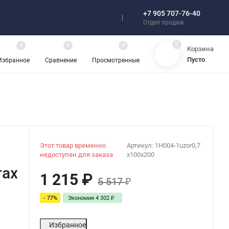
+7 905 707-76-40
Отзывы
Отдел продаж
0
0
0
0
Корзина
Пусто
Избранное
Сравнение
Просмотренные
Этот товар временно
Артикул:
1H004-1uzor0,7
недоступен для заказа
x100x200
тах
1 215
₽
5 517
₽
- 77%
Экономия
4 302
₽
Избранное