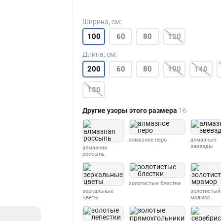
Ширина, см:
100
60
80
120
Длина, см:
200
60
80
100
140
180
Другие узоры этого размера
16
алмазное перо
алмазные
звевзды
алмазная
россыпь
золотистые блестки
зеркальные
золотистый
цветы
мрамор