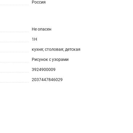
Россия
Не опасен
1H
кухня; столовая; детская
Рисунок с узорами
3924900009
2037447846029