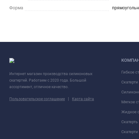
Форма
прямоуголь
КОМПА
Гибкое с
Интернет магазин производства силиконовых
скатертей. Работаем с 2020 года. Большой
Скатерти
ассортимент, отличное качество.
Силиконо
|
Пользовательское соглашение
Карта сайта
Мягкое с
Жидкое 
Скатерть
Скатерти