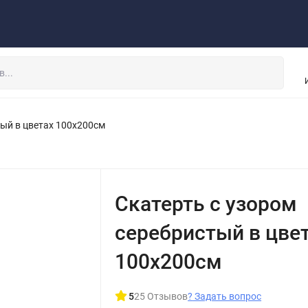
рос - ответ
Обмен - возврат
Инструкция
Опт
Завесы ПВХ
тый в цветах 100x200см
Скатерть с узором
серебристый в цве
100x200см
5
25 Отзывов
?
Задать вопрос