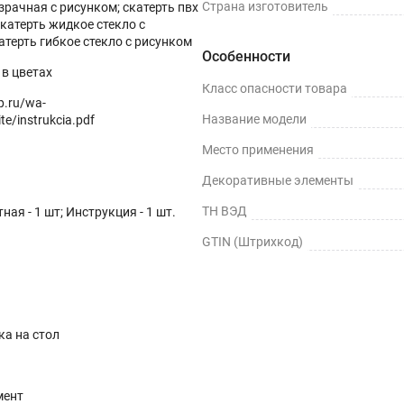
Страна изготовитель
зрачная с рисунком; скатерть пвх
скатерть жидкое стекло с
атерть гибкое стекло с рисунком
Особенности
в цветах
Класс опасности товара
op.ru/wa-
Название модели
te/instrukcia.pdf
Место применения
Декоративные элементы
ТН ВЭД
ная - 1 шт; Инструкция - 1 шт.
GTIN (Штрихкод)
ка на стол
мент