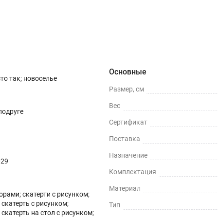
о (25)
Инструкция
Вопросы о товаре
Основные
сто так; новоселье
Размер, см
Вес
 подруге
Сертификат
Поставка
Назначение
029
Комплектация
Материал
зорами; скатерти с рисунком;
скатерть с рисунком;
Тип
скатерть на стол с рисунком;