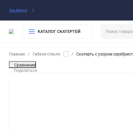
О нас
Доставка​
Оплата
Контакты
Воп
Эль-Монте
КАТАЛОГ СКАТЕРТЕЙ
Главная
/
Гибкое стекло
/
Скатерть с узором серебрис
Сравнение
Поделиться