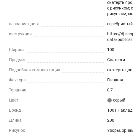
скатерть про
с рисунком; 
рисунком; ск
название цвета
серебристый 
инструкция
https://dj-sh
data/public/si
Ширина
100
Предмет
Скатерти
Подробная комплектация
скатерть цвет
Фактура
Гладкая
Толщина
0,7
Цвет
серый
Бренд
1001 Наклад
Длина
200
Рисунок
Узоры, орна