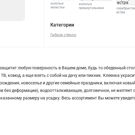
золотые
золотые
лепестки
прямоугольники
серебриста
астра
186
Категории
Гибкое стекло
защитит любую поверхность в Вашем доме, будь то обеденный сто
В, комод, а еще взять с собой на дачу или пикник. Клеенка украсит
 рождения, новоселье и другие семейные праздники, включая новы
в без деформации), водоотталкивающее, долговечное, не желтеет с
 указанному размеру на усадку. Весь ассортимент Вы можете увидет