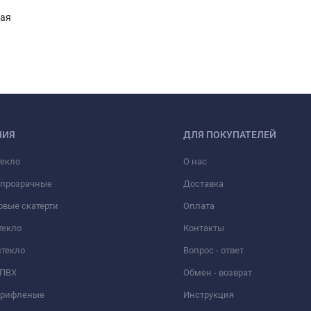
ная
НИЯ
ДЛЯ ПОКУПАТЕЛЕЙ
текло
О нас
 прозрачные
Доставка​
вые скатерти
Оплата
текло
Контакты
стекло
Вопрос - ответ
 ПВХ
Обмен - возврат
 рифленые
Инструкция