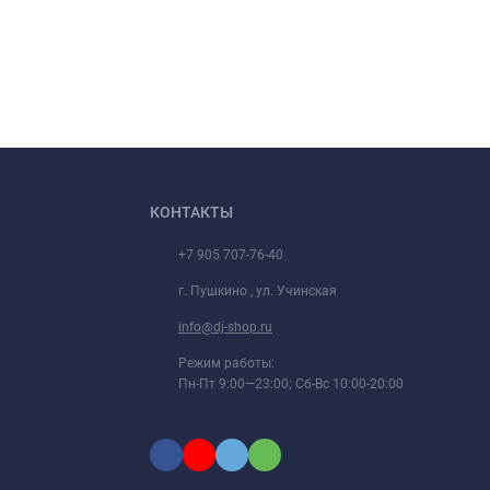
КОНТАКТЫ
+7 905 707-76-40
г. Пушкино , ул. Учинская
info@dj-shop.ru
Режим работы:
Пн-Пт 9:00—23:00; Сб-Вс 10:00-20:00