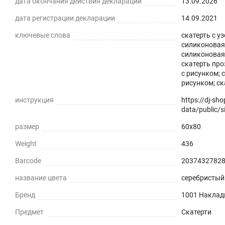
дата окончания действия декларации
13.09.2026
дата регистрации декларации
14.09.2021
ключевые слова
скатерть с у
силиконовая 
силиконовая 
скатерть про
с рисунком; 
рисунком; ск
инструкция
https://dj-sh
data/public/si
размер
60x80
Weight
436
Barcode
2037432782
название цвета
серебристый 
Бренд
1001 Наклад
Предмет
Скатерти