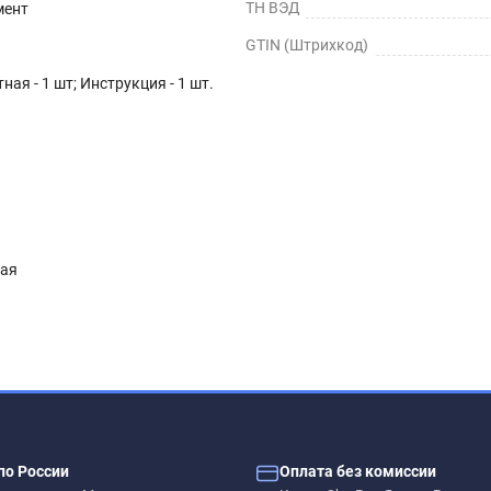
ТН ВЭД
мент
GTIN (Штрихкод)
ная - 1 шт; Инструкция - 1 шт.
ная
по России
Оплата без комиссии