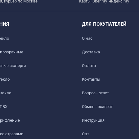
я, курьер по Москве
Карты, SberPay, ЯндексPay
НИЯ
ДЛЯ ПОКУПАТЕЛЕЙ
текло
О нас
 прозрачные
Доставка​
вые скатерти
Оплата
текло
Контакты
стекло
Вопрос - ответ
 ПВХ
Обмен - возврат
 рифленые
Инструкция
 со стразами
Опт