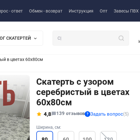
рос - ответ
Обмен - возврат
Инструкция
Опт
Завесы ПВХ
ОГ СКАТЕРТЕЙ
тый в цветах 60x80см
Скатерть с узором
серебристый в цветах
60x80см
139 отзывов
4,8
Задать вопрос
(5)
?
Ширина, см:
80
60
100
120