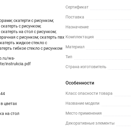
Сертификат
Поставка
зорами; скатерти с рисунком;
скатерть с рисунком;
Назначение
скатерть на стол с рисунком;
Комплектация
зрачная с рисунком; скатерть пвх
скатерть жидкое стекло с
Материал
атерть гибкое стекло с рисунком
Тип
op.ru/wa-
te/instrukcia.pdf
Страна изготовитель
Особенности
Класс опасности товара
844
Название модели
в цветах
Место применения
ка на стол
Декоративные элементы