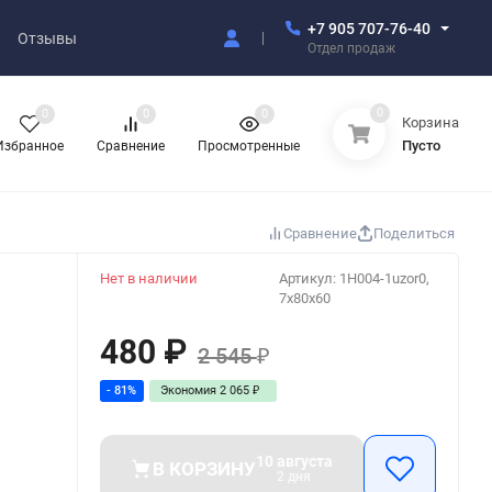
+7 905 707-76-40
Отзывы
Отдел продаж
0
0
0
0
Корзина
Пусто
Избранное
Сравнение
Просмотренные
Сравнение
Поделиться
Нет в наличии
Артикул:
1H004-1uzor0,
7x80x60
480
₽
2 545
₽
- 81%
Экономия
2 065
₽
10 августа
В КОРЗИНУ
2 дня