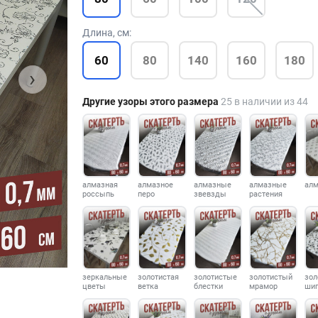
Длина, см:
60
80
140
160
180
›
Другие узоры этого размера
25 в наличии из 44
алмазная
алмазное
алмазные
алмазные
ал
россыпь
перо
звевзды
растения
зеркальные
золотистая
золотистые
золотистый
зол
цветы
ветка
блестки
мрамор
ши