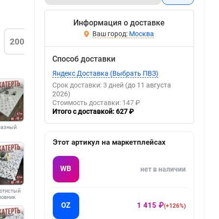
Информация о доставке
Москва
200
Способ доставки
Яндекс Доставка (Выбрать ПВЗ)
Срок доставки: 3 дней
(до 11 августа
2026)
Стоимость доставки: 147 ₽
Итого с доставкой: 627 ₽
мазный
Этот артикул на маркетплейсах
WB
нет в наличии
отистый
повник
OZ
1 415 ₽
(+126%)