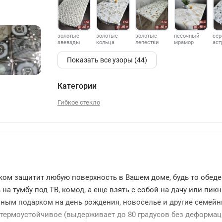
золотые
золотые
золотые
песочный
сер
звевзды
кольца
лепестки
мрамор
аст
Показать все узоры (44)
186
Категории
Гибкое стекло
нком защитит любую поверхность в Вашем доме, будь то обед
а тумбу под ТВ, комод, а еще взять с собой на дачу или пикн
личным подарком на день рождения, новоселье и другие семе
термоустойчивое (выдерживает до 80 градусов без деформаци