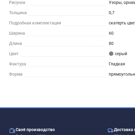
Рисунок
Узоры, орна
Толщина
0,7
Подробная комплектация
скатерть цвет
Ширина
60
Длина
80
Цвет
серый
Фактура
Гладкая
Форма
прямоуголь
Своё производство
Доставка 