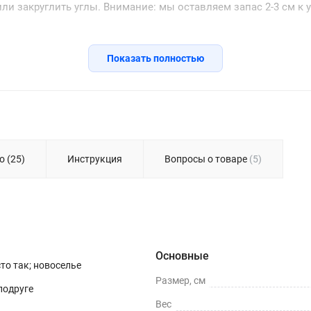
ли закруглить углы. Внимание: мы оставляем запас 2-3 см к 
Показать полностью
о (25)
Инструкция
Вопросы о товаре
(5)
Основные
сто так; новоселье
Размер, см
 подруге
Вес