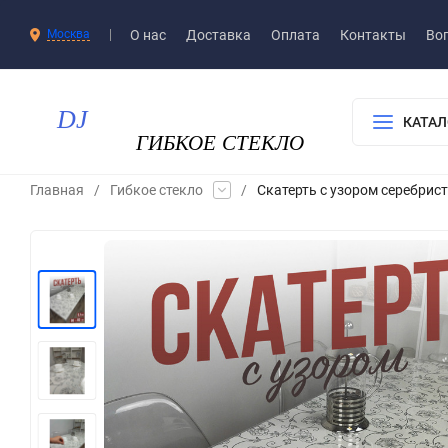
О нас
Доставка​
Оплата
Контакты
Воп
Москва
КАТАЛ
Главная
/
Гибкое стекло
/
Скатерть с узором серебрис