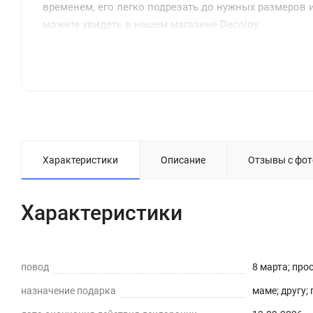
временем, его легко подрезать до нужных размеров и
можете увидеть в нашем магазине Decojoy
Характеристики
Описание
Отзывы с фот
Характеристики
повод
8 марта; про
назначение подарка
маме; другу;