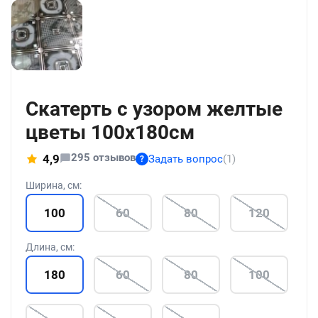
+186
Скатерть с узором желтые
цветы 100x180см
295 отзывов
4,9
Задать вопрос
(1)
?
Ширина, см:
100
60
80
120
Длина, см:
180
60
80
100