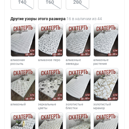
140
160
200
Другие узоры этого размера
16 в наличии из 44
алмазная
алмазное перо
алмазные
алмазные
россыпь
звевзды
растения
алмазный
зеркальные
золотистые
золотистый
цветы
блестки
мрамор