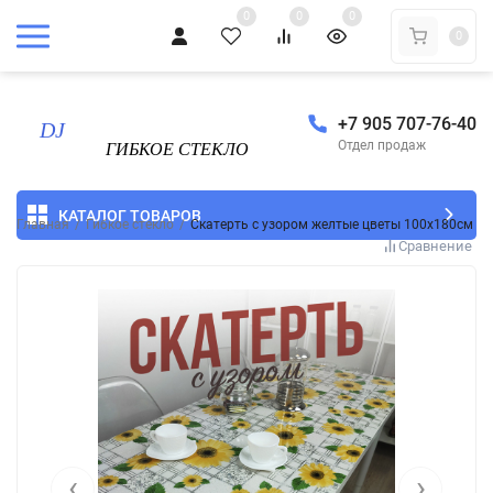
0
0
0
0
+7 905 707-76-40
Отдел продаж
КАТАЛОГ ТОВАРОВ
Главная
/
Гибкое стекло
/
Скатерть с узором желтые цветы 100x180см
Сравнение
‹
›