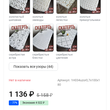
золотистый
золотые
золотые
золотые
шиповник
звевзды
лепестки
прямоугольники
серебристая
серебристые
серебристые
астра
блестки
цветения
Показать все узоры (44)
Нет в наличии
Артикул:
1H034uzor0,7x100x1
80
1 136
₽
5 158
₽
- 77%
Экономия
4 022
₽