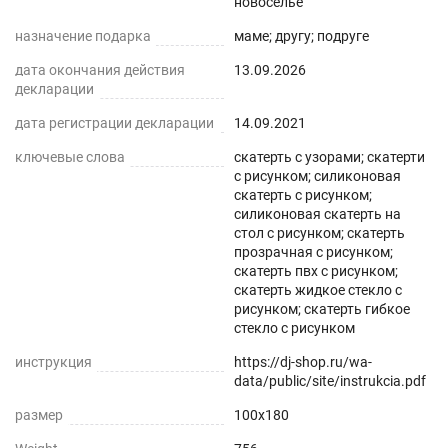
новоселье
нашем магазине Decojoy
назначение подарка
маме; другу; подруге
дата окончания действия
13.09.2026
декларации
дата регистрации декларации
14.09.2021
ключевые слова
скатерть с узорами; скатерти
с рисунком; силиконовая
скатерть с рисунком;
силиконовая скатерть на
стол с рисунком; скатерть
прозрачная с рисунком;
скатерть пвх с рисунком;
скатерть жидкое стекло с
рисунком; скатерть гибкое
стекло с рисунком
инструкция
https://dj-shop.ru/wa-
data/public/site/instrukcia.pdf
размер
100x180