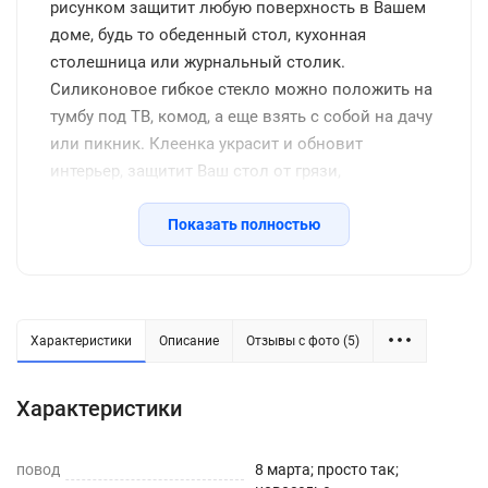
рисунком защитит любую поверхность в Вашем
доме, будь то обеденный стол, кухонная
столешница или журнальный столик.
Силиконовое гибкое стекло можно положить на
тумбу под ТВ, комод, а еще взять с собой на дачу
или пикник. Клеенка украсит и обновит
интерьер, защитит Ваш стол от грязи,
потертостей, царапин, станет отличным
подарком на день рождения, новоселье и другие
Показать полностью
семейные праздники, включая новый год.
Защитное покрытие изготовлено из
качественной ПВХ пленки, термоустойчивое
(выдерживает до 80 градусов без деформации),
Характеристики
Описание
Отзывы с фото (5)
водоотталкивающее, долговечное, не желтеет со
временем, его легко подрезать до нужных
Характеристики
размеров или закруглить углы. Внимание: мы
оставляем запас 2-3 см к указанному размеру на
повод
усадку. Весь ассортимент Вы можете увидеть в
8 марта; просто так;