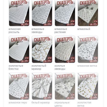
алмазная
алмазные
алмазные
алмазный
россыпь
звевзды
растения
золотистые
золотистый
золотые
алмазная ветка
блестки
мрамор
звевзды
алмазное перо
белый мрамор
зеркальные
золотистая
цветы
ветка