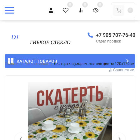
0
0
0
0
+7 905 707-76-40
Отдел продаж
КАТАЛОГ ТОВАРОВ
Главная
/
Гибкое стекло
/
Скатерть с узором желтые цветы 120x120см
Сравнение
‹
›