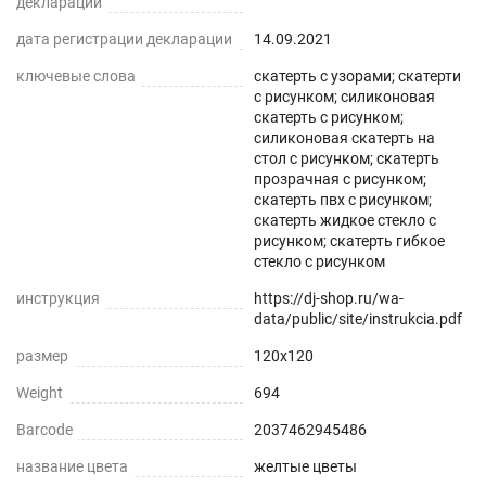
декларации
дата регистрации декларации
14.09.2021
ключевые слова
скатерть с узорами; скатерти
с рисунком; силиконовая
скатерть с рисунком;
силиконовая скатерть на
стол с рисунком; скатерть
прозрачная с рисунком;
скатерть пвх с рисунком;
скатерть жидкое стекло с
рисунком; скатерть гибкое
стекло с рисунком
инструкция
https://dj-shop.ru/wa-
data/public/site/instrukcia.pdf
размер
120x120
Weight
694
Barcode
2037462945486
название цвета
желтые цветы