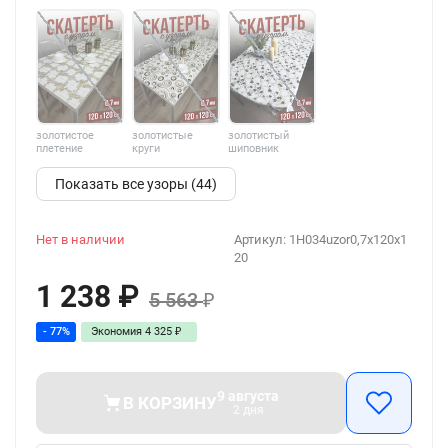
золотистое
золотистые
золотистый
плетение
круги
шиповник
Показать все узоры (44)
Нет в наличии
Артикул:
1H034uzor0,7x120x1
20
1 238
₽
5 563
₽
- 77%
Экономия
4 325
₽
9 августа
В КОРЗИНУ
2 дня