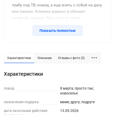
тумбу под ТВ, комод, а еще взять с собой на дачу
или пикник. Клеенка украсит и обновит
интерьер, защитит Ваш стол от грязи,
потертостей, царапин, станет отличным
подарком на день рождения, новоселье и другие
Показать полностью
семейные праздники, включая новый год.
Защитное покрытие изготовлено из
качественной ПВХ пленки, термоустойчивое
(выдерживает до 80 градусов без деформации),
Характеристики
Описание
Отзывы с фото (5)
водоотталкивающее, долговечное, не желтеет со
временем, его легко подрезать до нужных
Характеристики
размеров или закруглить углы. Внимание: мы
оставляем запас 2-3 см к указанному размеру на
повод
усадку. Весь ассортимент Вы можете увидеть в
8 марта; просто так;
новоселье
нашем магазине Decojoy
назначение подарка
маме; другу; подруге
дата окончания действия
13.09.2026