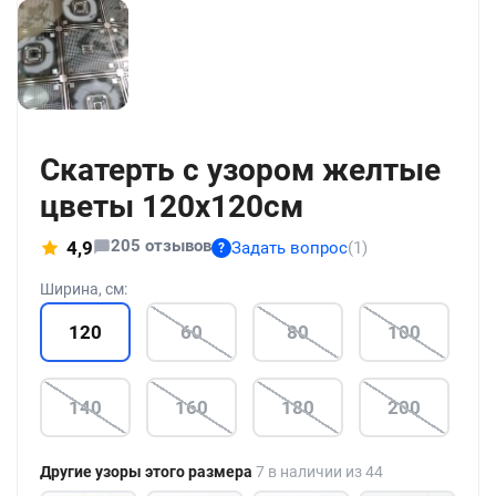
+186
Скатерть с узором желтые
цветы 120x120см
205 отзывов
4,9
Задать вопрос
(1)
?
Ширина, см:
120
60
80
100
140
160
180
200
Другие узоры этого размера
7 в наличии из 44