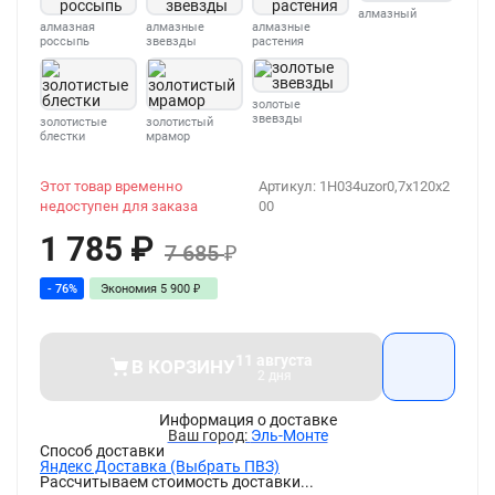
алмазный
алмазная
алмазные
алмазные
россыпь
звевзды
растения
золотые
звевзды
золотистые
золотистый
блестки
мрамор
Этот товар временно
Артикул:
1H034uzor0,7x120x2
недоступен для заказа
00
1 785
₽
7 685
₽
- 76%
Экономия
5 900
₽
11 августа
В КОРЗИНУ
2 дня
Информация о доставке
Эль-Монте
Способ доставки
Яндекс Доставка (Выбрать ПВЗ)
Рассчитываем стоимость доставки...