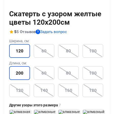
+186
Скатерть с узором желтые
цветы 120x200см
5
5 Отзывов
Задать вопрос
?
Ширина, см:
120
60
80
100
Длина, см:
200
60
80
100
120
140
160
180
Другие узоры этого размера
7