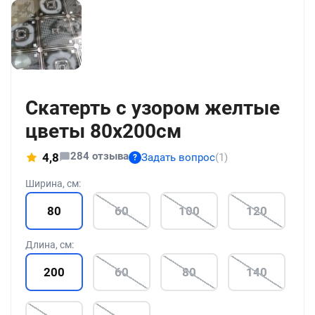
+186
Скатерть с узором желтые
цветы 80x200см
284 отзыва
4,8
Задать вопрос
(1)
?
Ширина, см:
80
60
100
120
Длина, см:
200
60
80
140