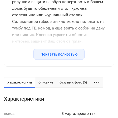
рисунком защитит любую поверхность в Вашем
доме, будь то обеденный стол, кухонная
столешница или журнальный столик.
Силиконовое гибкое стекло можно положить на
тумбу под ТВ, комод, а еще взять с собой на дачу
или пикник. Клеенка украсит и обновит
интерьер, защитит Ваш стол от грязи,
потертостей, царапин, станет отличным
подарком на день рождения, новоселье и другие
Показать полностью
семейные праздники, включая новый год.
Защитное покрытие изготовлено из
качественной ПВХ пленки, термоустойчивое
(выдерживает до 80 градусов без деформации),
Характеристики
Описание
Отзывы с фото (5)
водоотталкивающее, долговечное, не желтеет со
временем, его легко подрезать до нужных
Характеристики
размеров или закруглить углы. Внимание: мы
оставляем запас 2-3 см к указанному размеру на
повод
усадку. Весь ассортимент Вы можете увидеть в
8 марта; просто так;