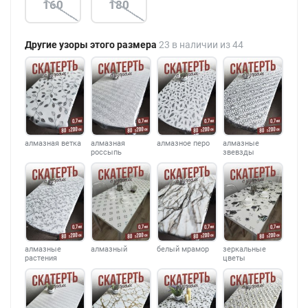
160
180
Другие узоры этого размера
23 в наличии из 44
алмазная ветка
алмазная
алмазное перо
алмазные
россыпь
звевзды
алмазные
алмазный
белый мрамор
зеркальные
растения
цветы