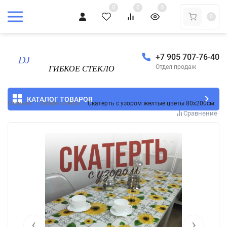
0
0
0
0
+7 905 707-76-40
Отдел продаж
КАТАЛОГ ТОВАРОВ
Главная
/
Гибкое стекло
/
Скатерть с узором желтые цветы 80x200см
Сравнение
‹
›