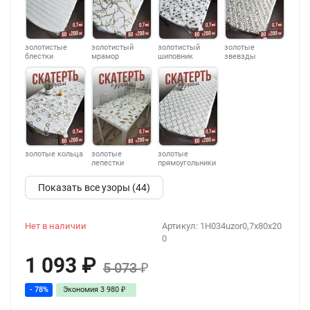
золотистые
золотистый
золотистый
золотые
блестки
мрамор
шиповник
звевзды
золотые кольца
золотые
золотые
лепестки
прямоугольники
Показать все узоры (44)
Нет в наличии
Артикул:
1H034uzor0,7x80x20
0
1 093
₽
5 073
₽
- 78%
Экономия
3 980
₽