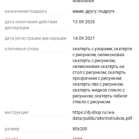
новоселье
нашем магазине Decojoy
назначение подарка
маме; другу; подруге
дата окончания действия
13.09.2026
декларации
дата регистрации декларации
14.09.2021
ключевые слова
скатерть с узорами; скатерти
с рисунком; силиконовая
скатерть с рисунком;
силиконовая скатерть на
стол с рисунком; скатерть
прозрачная с рисунком;
скатерть пвх с рисунком;
скатерть жидкое стекло с
рисунком; скатерть гибкое
стекло с рисунком
инструкция
https://dj-shop.ru/wa-
data/public/site/instrukcia.pdf
размер
80x200