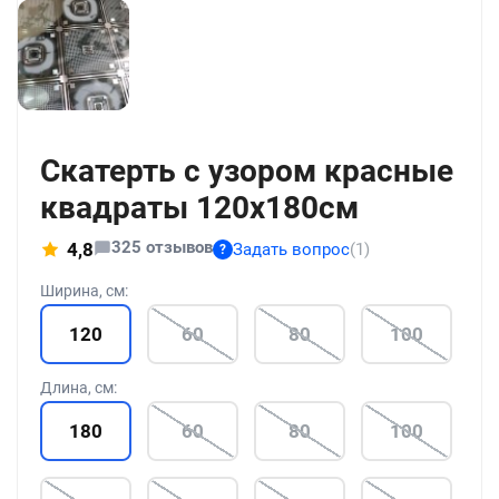
+186
Скатерть с узором красные
квадраты 120x180см
325 отзывов
4,8
Задать вопрос
(1)
?
Ширина, см:
120
60
80
100
Длина, см:
180
60
80
100