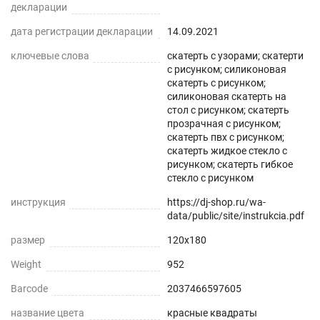
декларации
дата регистрации декларации
14.09.2021
ключевые слова
скатерть с узорами; скатерти
с рисунком; силиконовая
скатерть с рисунком;
силиконовая скатерть на
стол с рисунком; скатерть
прозрачная с рисунком;
скатерть пвх с рисунком;
скатерть жидкое стекло с
рисунком; скатерть гибкое
стекло с рисунком
инструкция
https://dj-shop.ru/wa-
data/public/site/instrukcia.pdf
размер
120x180
Weight
952
Barcode
2037466597605
название цвета
красные квадраты