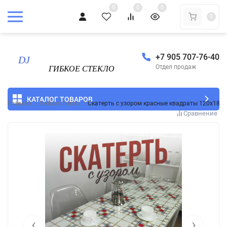
0
0
0
0
+7 905 707-76-40
Отдел продаж
КАТАЛОГ ТОВАРОВ
Главная
/
Гибкое стекло
/
Скатерть с узором красные квадраты 120x180
Сравнение
‹
›