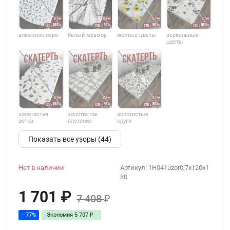
алмазное перо
белый мрамор
желтые цветы
зеркальные
цветы
золотистая
золотистое
золотистые
ветка
плетение
круги
Показать все узоры (44)
Нет в наличии
Артикул:
1H041uzor0,7x120x1
80
1 701
₽
7 408
₽
- 77%
Экономия
5 707
₽