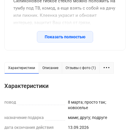
Силиконовое гибкое стекло можно положить на
тумбу под ТВ, комод, а еще взять с собой на дачу
или пикник. Клеенка украсит и обновит
интерьер, защитит Ваш стол от грязи,
потертостей, царапин, станет отличным
подарком на день рождения, новоселье и другие
Показать полностью
семейные праздники, включая новый год.
Защитное покрытие изготовлено из
качественной ПВХ пленки, термоустойчивое
(выдерживает до 80 градусов без деформации),
Характеристики
Описание
Отзывы с фото (1)
водоотталкивающее, долговечное, не желтеет со
временем, его легко подрезать до нужных
Характеристики
размеров или закруглить углы. Внимание: мы
оставляем запас 2-3 см к указанному размеру на
повод
усадку. Весь ассортимент Вы можете увидеть в
8 марта; просто так;
новоселье
нашем магазине Decojoy
назначение подарка
маме; другу; подруге
дата окончания действия
13.09.2026