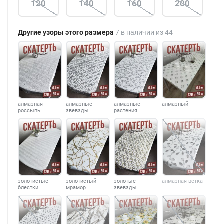
120
140
160
200
Другие узоры этого размера
7 в наличии из 44
алмазная
алмазные
алмазные
алмазный
россыпь
звевзды
растения
золотистые
золотистый
золотые
алмазная ветка
блестки
мрамор
звевзды