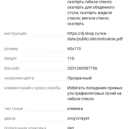
скатерть гибкое стекло;
Прозрачная и Гибкая
скатерть для обеденного
стола; скатерть жидкое
Не скрывает натуральный цвет вашего стола
стекло; мягкое стекло
или скатерти.
скатерть
инструкция
https://dj-shop.ru/wa-
Звукопоглощение
data/public/site/instrukcia.pdf
Приглушает звон столовых приборов.
размер
60x110
Weight
710
Долговечно
Barcode
2031260587756
До 5 лет использования
название цвета
Прозрачный
Безопасно
комментарий к сроку службы
Избегать попадания прямых
ультрафиолетовых лучей на
Для людей и животных
гибкое стекло
тип ткани
клеенка
Гипоаллергенно
декор
отсутствует
Не желтеет со временем
подарочная упаковка
Нет