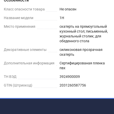
Особенности
Шаг 1
Класс опасности товара
Не опасен
Сразу после распаковки пленки может
Название модели
1H
присутствовать слабый быстро выветриваемый
Место применения
скатерть на прямоугольный
запах. Перед использованием пленки, протрите
кухонный стол; письменный,
её поверхность влажной салфеткой с мыльным
журнальный столик; для
обеденного стола
раствором.
Декоративные элементы
силиконовая прозрачная
Шаг 2
скатерть
Дополнительная информация
Сертифицированая пленка
Дайте высохнуть – запах выветривается
пвх
максимум через 1-2 дня.
ТН ВЭД
3924900009
Шаг 3
GTIN (Штрихкод)
2031260587756
Уложите пленку заворачивающимися краями
вниз. Дополнительное закрепление не
требуется.