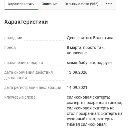
Характеристики
Описание
Отзывы с фото (952)
Силиконовая прозрачная скатерть -
Характеристики
практичное решение для защиты плоских
горизонтальных поверхностей и скатертей, а
праздник
День святого Валентина
также для улучшения их внешнего вида. Для
повод
8 марта; просто так;
производства используется экологически
новоселье
чистый ПВХ-материал с характеристиками
назначение подарка
маме; бабушке; подруге
водонепроницаемости, нескользкости,
дата окончания действия
13.09.2026
термостойкости (максимум до 70°С).
декларации
ПРЕИМУЩЕСТВА ГИБКОГО СТЕКЛА
дата регистрации декларации
14.09.2021
ключевые слова
силиконовая скатерть;
Легко мыть и протирать
скатерть прозрачная тонкая;
силиконовая скатерть на
Защита поверхности стола от отпечатков
стол прозрачная; скатерть на
пальцев, пыли, грязи и пятен жира.
кухонный стол; скатерть
гибкая силиконовая;