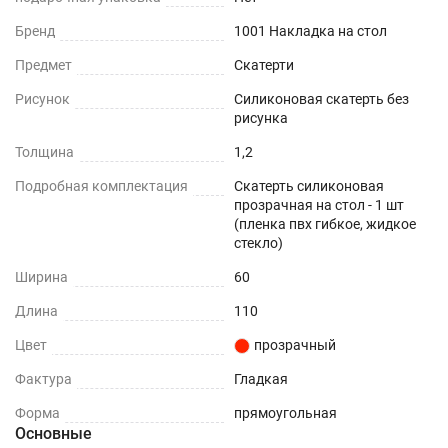
При использовании в помещении
Бренд
1001 Накладка на стол
Не нужно клеить
Предмет
Скатерти
Рисунок
Силиконовая скатерть без
Прочность и износостойкость
рисунка
Защита поверхностей от механических
Толщина
1,2
повреждений – сколы, вмятины, царапины.
Подробная комплектация
Скатерть силиконовая
прозрачная на стол - 1 шт
Термостойкость
(пленка пвх гибкое, жидкое
стекло)
До +70°С.
Ширина
60
Влагостойкость
Длина
110
Цвет
прозрачный
Защита поверхности вашего стола от воды и
пролитых жидкостей.
Фактура
Гладкая
Форма
прямоугольная
ПОДХОДИТ ДЛЯ ЛЮБОГО ИНТЕРЬЕРА
Основные