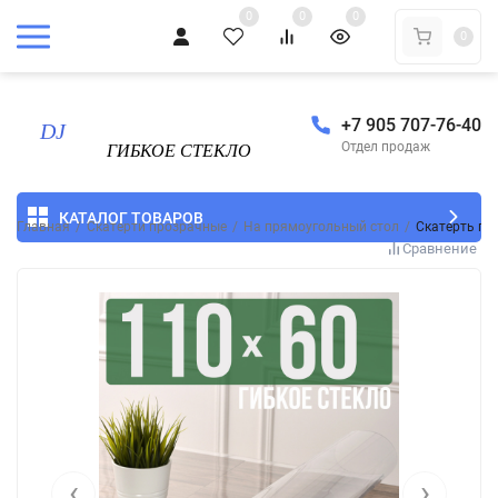
0
0
0
0
+7 905 707-76-40
Отдел продаж
КАТАЛОГ ТОВАРОВ
Главная
/
Скатерти прозрачные
/
На прямоугольный стол
/
Скатерть пр
Сравнение
‹
›