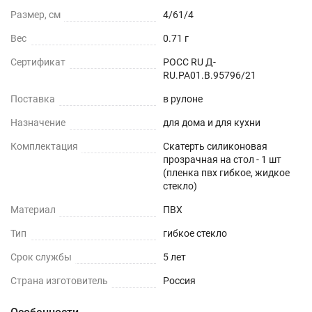
Можно устанавливать на любые плоские
Размер, см
4/61/4
поверхности - дерево, стекло, пластик, мрамор,
Вес
0.71 г
гранит, металл и текстиль.
Сертификат
РОСС RU Д-
ОБЕДЕННЫЙ СТОЛ
RU.РА01.В.95796/21
Поставка
в рулоне
СТОЛЕШНИЦЫ
Назначение
для дома и для кухни
СТОЛЫ СО СКАТЕРТЬЮ
Комплектация
Скатерть силиконовая
прозрачная на стол - 1 шт
РАБОЧИЙ СТОЛ
(пленка пвх гибкое, жидкое
стекло)
ЖУРНАЛЬНЫЙ СТОЛ
Материал
ПВХ
Тип
гибкое стекло
ДЕТСКИЙ СТОЛ
Срок службы
5 лет
ПОДГОТОВКА К ИСПОЛЬЗОВАНИЮ
Страна изготовитель
Россия
на текстурированном столе или скатерти