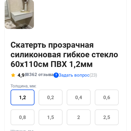
+21
Скатерть прозрачная
силиконовая гибкое стекло
60x110см ПВХ 1,2мм
362 отзыва
4,9
Задать вопрос
(23)
?
Толщина, мм:
1,2
0,2
0,4
0,6
0,8
1,5
2
2,5