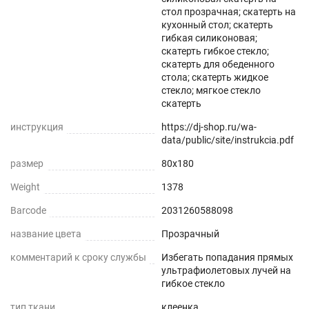
стол прозрачная; скатерть на
Звукопоглощение
кухонный стол; скатерть
гибкая силиконовая;
Приглушает звон столовых приборов.
скатерть гибкое стекло;
скатерть для обеденного
Долговечно
стола; скатерть жидкое
стекло; мягкое стекло
скатерть
До 5 лет использования
инструкция
https://dj-shop.ru/wa-
Безопасно
data/public/site/instrukcia.pdf
размер
Для людей и животных
80x180
Weight
1378
Гипоаллергенно
Barcode
2031260588098
Не желтеет со временем
название цвета
Прозрачный
При использовании в помещении
комментарий к сроку службы
Избегать попадания прямых
ультрафиолетовых лучей на
гибкое стекло
Не нужно клеить
тип ткани
клеенка