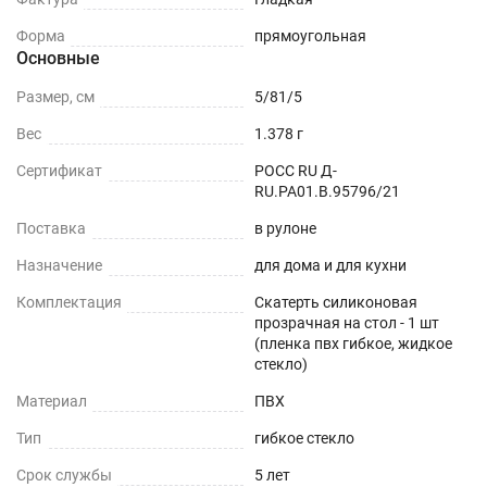
ОБЕДЕННЫЙ СТОЛ
Форма
прямоугольная
Основные
СТОЛЕШНИЦЫ
Размер, см
5/81/5
СТОЛЫ СО СКАТЕРТЬЮ
Вес
1.378 г
РАБОЧИЙ СТОЛ
Сертификат
РОСС RU Д-
RU.РА01.В.95796/21
ЖУРНАЛЬНЫЙ СТОЛ
Поставка
в рулоне
Назначение
для дома и для кухни
ДЕТСКИЙ СТОЛ
Комплектация
Скатерть силиконовая
ПОДГОТОВКА К ИСПОЛЬЗОВАНИЮ
прозрачная на стол - 1 шт
(пленка пвх гибкое, жидкое
на текстурированном столе или скатерти
стекло)
Материал
ПВХ
Шаг 1
Тип
гибкое стекло
Сразу после распаковки пленки может
Срок службы
5 лет
присутствовать слабый быстро выветриваемый