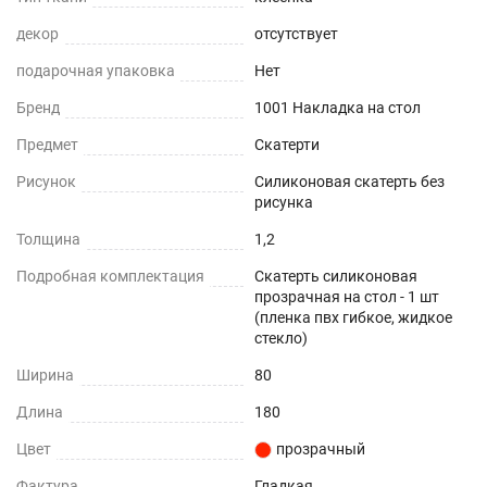
Прочность и износостойкость
декор
отсутствует
Защита поверхностей от механических
подарочная упаковка
Нет
повреждений – сколы, вмятины, царапины.
Бренд
1001 Накладка на стол
Термостойкость
Предмет
Скатерти
Рисунок
Силиконовая скатерть без
До +70°С.
рисунка
Влагостойкость
Толщина
1,2
Подробная комплектация
Защита поверхности вашего стола от воды и
Скатерть силиконовая
прозрачная на стол - 1 шт
пролитых жидкостей.
(пленка пвх гибкое, жидкое
стекло)
ПОДХОДИТ ДЛЯ ЛЮБОГО ИНТЕРЬЕРА
Ширина
80
Можно устанавливать на любые плоские
Длина
180
поверхности - дерево, стекло, пластик, мрамор,
Цвет
гранит, металл и текстиль.
прозрачный
Фактура
Гладкая