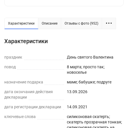
практичное решение для защиты плоских
горизонтальных поверхностей и скатертей, а
также для улучшения их внешнего вида. Для
производства используется экологически
Характеристики
Описание
Отзывы с фото (952)
чистый ПВХ-материал с характеристиками
водонепроницаемости, нескользкости,
Характеристики
термостойкости (максимум до 70°С).
праздник
День святого Валентина
ПРЕИМУЩЕСТВА ГИБКОГО СТЕКЛА
повод
8 марта; просто так;
Легко мыть и протирать
новоселье
назначение подарка
Защита поверхности стола от отпечатков
маме; бабушке; подруге
пальцев, пыли, грязи и пятен жира.
дата окончания действия
13.09.2026
декларации
Прозрачная и Гибкая
дата регистрации декларации
14.09.2021
Не скрывает натуральный цвет вашего стола
ключевые слова
силиконовая скатерть;
или скатерти.
скатерть прозрачная тонкая;
силиконовая скатерть на