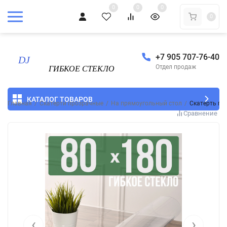
0
0
0
0
+7 905 707-76-40
Отдел продаж
КАТАЛОГ ТОВАРОВ
Главная
/
Скатерти прозрачные
/
На прямоугольный стол
/
Скатерть пр
Сравнение
‹
›