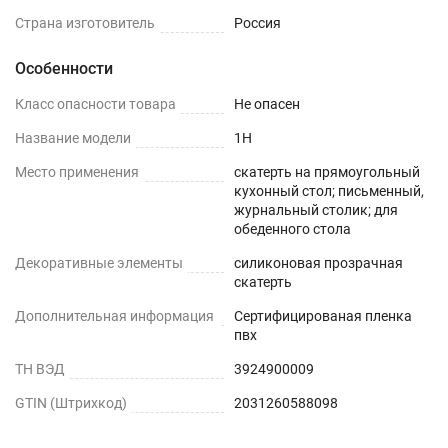
запах. Перед использованием пленки, протрите
Страна изготовитель
Россия
её поверхность влажной салфеткой с мыльным
Особенности
раствором.
Класс опасности товара
Не опасен
Шаг 2
Название модели
1H
Дайте высохнуть – запах выветривается
Место применения
скатерть на прямоугольный
максимум через 1-2 дня.
кухонный стол; письменный,
журнальный столик; для
обеденного стола
Шаг 3
Декоративные элементы
силиконовая прозрачная
Уложите пленку заворачивающимися краями
скатерть
вниз. Дополнительное закрепление не
Дополнительная информация
Сертифицированая пленка
требуется.
пвх
ТН ВЭД
3924900009
ИНСТРУКЦИЯ ПО УСТАНОВКЕ
GTIN (Штрихкод)
2031260588098
При укладке на стеклянную, глянцевую или
полированную поверхность под пленкой могут