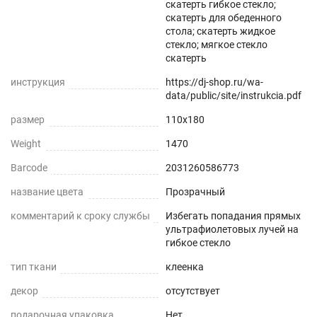
скатерть гибкое стекло;
Прозрачная и Гибкая
скатерть для обеденного
стола; скатерть жидкое
Не скрывает натуральный цвет вашего стола
стекло; мягкое стекло
или скатерти.
скатерть
инструкция
https://dj-shop.ru/wa-
Звукопоглощение
data/public/site/instrukcia.pdf
Приглушает звон столовых приборов.
размер
110x180
Weight
1470
Долговечно
Barcode
2031260586773
До 5 лет использования
название цвета
Прозрачный
Безопасно
комментарий к сроку службы
Избегать попадания прямых
ультрафиолетовых лучей на
Для людей и животных
гибкое стекло
тип ткани
клеенка
Гипоаллергенно
декор
отсутствует
Не желтеет со временем
подарочная упаковка
Нет