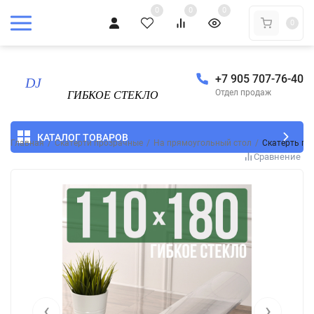
0
0
0
0
+7 905 707-76-40
Отдел продаж
КАТАЛОГ ТОВАРОВ
Главная
/
Скатерти прозрачные
/
На прямоугольный стол
/
Скатерть пр
Сравнение
‹
›