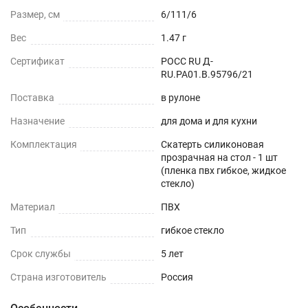
Можно устанавливать на любые плоские
Размер, см
6/111/6
поверхности - дерево, стекло, пластик, мрамор,
Вес
1.47 г
гранит, металл и текстиль.
Сертификат
РОСС RU Д-
ОБЕДЕННЫЙ СТОЛ
RU.РА01.В.95796/21
Поставка
в рулоне
СТОЛЕШНИЦЫ
Назначение
для дома и для кухни
СТОЛЫ СО СКАТЕРТЬЮ
Комплектация
Скатерть силиконовая
прозрачная на стол - 1 шт
РАБОЧИЙ СТОЛ
(пленка пвх гибкое, жидкое
стекло)
ЖУРНАЛЬНЫЙ СТОЛ
Материал
ПВХ
Тип
гибкое стекло
ДЕТСКИЙ СТОЛ
Срок службы
5 лет
ПОДГОТОВКА К ИСПОЛЬЗОВАНИЮ
Страна изготовитель
Россия
на текстурированном столе или скатерти