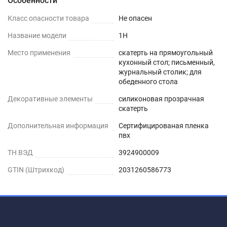
Особенности
Шаг 1
Класс опасности товара
Не опасен
Сразу после распаковки пленки может
Название модели
1H
присутствовать слабый быстро выветриваемый
Место применения
скатерть на прямоугольный
запах. Перед использованием пленки, протрите
кухонный стол; письменный,
её поверхность влажной салфеткой с мыльным
журнальный столик; для
обеденного стола
раствором.
Декоративные элементы
силиконовая прозрачная
Шаг 2
скатерть
Дополнительная информация
Сертифицированая пленка
Дайте высохнуть – запах выветривается
пвх
максимум через 1-2 дня.
ТН ВЭД
3924900009
Шаг 3
GTIN (Штрихкод)
2031260586773
Уложите пленку заворачивающимися краями
вниз. Дополнительное закрепление не
требуется.