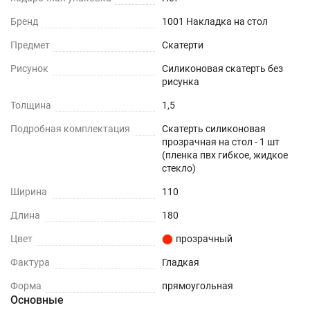
При использовании в помещении
Бренд
1001 Накладка на стол
Не нужно клеить
Предмет
Скатерти
Рисунок
Силиконовая скатерть без
Прочность и износостойкость
рисунка
Защита поверхностей от механических
Толщина
1,5
повреждений – сколы, вмятины, царапины.
Подробная комплектация
Скатерть силиконовая
прозрачная на стол - 1 шт
Термостойкость
(пленка пвх гибкое, жидкое
стекло)
До +70°С.
Ширина
110
Влагостойкость
Длина
180
Цвет
прозрачный
Защита поверхности вашего стола от воды и
пролитых жидкостей.
Фактура
Гладкая
Форма
прямоугольная
ПОДХОДИТ ДЛЯ ЛЮБОГО ИНТЕРЬЕРА
Основные