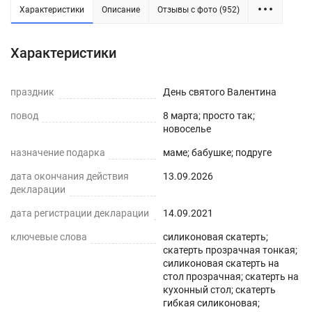
Характеристики
Описание
Отзывы с фото (952)
Силиконовая прозрачная скатерть -
Характеристики
практичное решение для защиты плоских
горизонтальных поверхностей и скатертей, а
праздник
День святого Валентина
также для улучшения их внешнего вида. Для
повод
8 марта; просто так;
производства используется экологически
новоселье
чистый ПВХ-материал с характеристиками
назначение подарка
маме; бабушке; подруге
водонепроницаемости, нескользкости,
дата окончания действия
13.09.2026
термостойкости (максимум до 70°С).
декларации
ПРЕИМУЩЕСТВА ГИБКОГО СТЕКЛА
дата регистрации декларации
14.09.2021
ключевые слова
силиконовая скатерть;
Легко мыть и протирать
скатерть прозрачная тонкая;
силиконовая скатерть на
Защита поверхности стола от отпечатков
стол прозрачная; скатерть на
пальцев, пыли, грязи и пятен жира.
кухонный стол; скатерть
гибкая силиконовая;