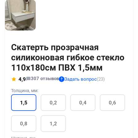
+21
Скатерть прозрачная
силиконовая гибкое стекло
110x180см ПВХ 1,5мм
307 отзывов
4,9
Задать вопрос
(23)
?
Толщина, мм:
1,5
0,2
0,4
0,6
0,8
1,2