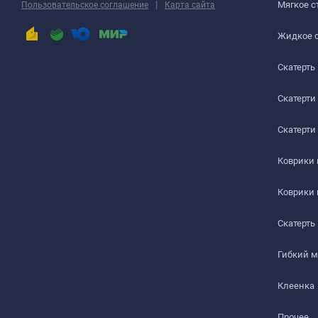
РАБОЧИЙ СТОЛ
|
Мягкое с
Пользовательское соглашение
Карта сайта
ЖУРНАЛЬНЫЙ СТОЛ
Жидкое 
Скатерть
ДЕТСКИЙ СТОЛ
ПОДГОТОВКА К ИСПОЛЬЗОВАНИЮ
Скатерти
на текстурированном столе или скатерти
Скатерти
Шаг 1
Коврики
Сразу после распаковки пленки может присутствова
Коврики
салфеткой с мыльным раствором.
Скатерть
Шаг 2
Гибкий 
Дайте высохнуть – запах выветривается максимум чер
Клеенка
Шаг 3
Прочее