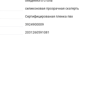
обеденного стола
силиконовая прозрачная скатерть
Сертифицированая пленка пвх
3924900009
2031260591081