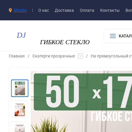
О нас
Доставка​
Оплата
Контакты
Воп
Москва
КАТАЛ
Главная
/
Скатерти прозрачные
/
На прямоугольный с