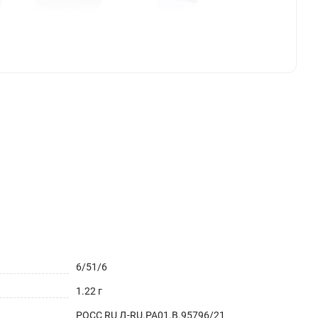
6/51/6
1.22 г
РОСС RU Д-RU.РА01.В.95796/21