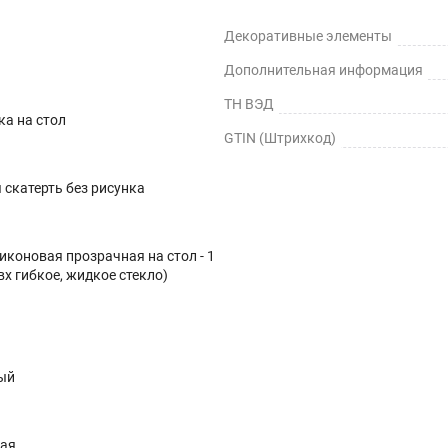
Декоративные элементы
Дополнительная информация
ТН ВЭД
ка на стол
GTIN (Штрихкод)
скатерть без рисунка
иконовая прозрачная на стол - 1
вх гибкое, жидкое стекло)
ый
ная