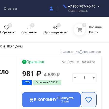
+7 905 707-76-40
Отзывы
Отдел продаж
0
0
0
0
Корзина
Пусто
Избранное
Сравнение
Просмотренные
0см ПВХ 1,5мм
Сравнение
Поделиться
Оригинал
Артикул:
1H1,5x50x170
кло
981
₽
4 539
₽
- 78%
Экономия
3 558
₽
10 августа
В КОРЗИНУ
2 дня