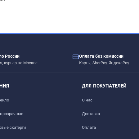
– сколы, вмятины, царапины.
по России
Оплата без комиссии
ых жидкостей.
я, курьер по Москве
Карты, SberPay, ЯндексPay
 дерево, стекло, пластик, мрамор, гранит, металл и текстиль
НИЯ
ДЛЯ ПОКУПАТЕЛЕЙ
текло
О нас
 прозрачные
Доставка​
вые скатерти
Оплата