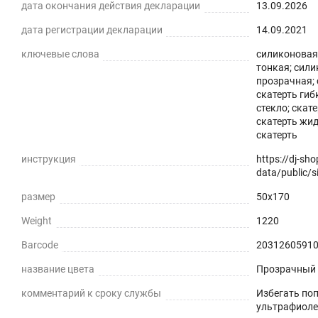
дата окончания действия декларации
13.09.2026
дата регистрации декларации
14.09.2021
ключевые слова
силиконовая 
тонкая; сили
Силиконовая прозрачная скатерть -
прозрачная; 
скатерть гиб
практичное решение для защиты плоских горизонталь
стекло; скат
скатерть жид
экологически чистый ПВХ-материал с характеристика
скатерть
ПРЕИМУЩЕСТВА ГИБКОГО СТЕКЛА
инструкция
https://dj-sh
data/public/si
Легко мыть и протирать
размер
50x170
Защита поверхности стола от отпечатков пальцев, пы
Weight
1220
Barcode
2031260591
Прозрачная и Гибкая
название цвета
Прозрачный
Не скрывает натуральный цвет вашего стола или ска
комментарий к сроку службы
Избегать по
Звукопоглощение
ультрафиоле