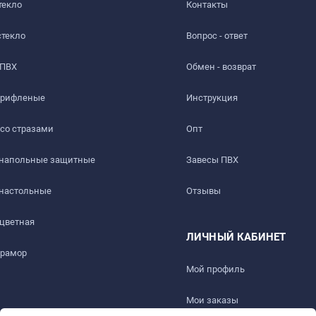
текло
Контакты
стекло
Вопрос - ответ
 ПВХ
Обмен - возврат
 рифленые
Инструкция
 со стразами
Опт
 напольные защитные
Завесы ПВХ
ть слабый быстро выветриваемый запах. Перед использовани
 настольные
Отзывы
 цветная
ЛИЧНЫЙ КАБИНЕТ
мрамор
ез 1-2 дня.
Мой профиль
Мои заказы