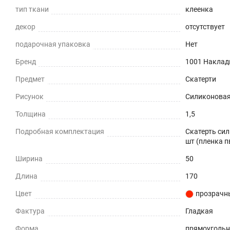
тип ткани
клеенка
Приглушает звон столовых приборов.
декор
отсутствует
Долговечно
подарочная упаковка
Нет
До 5 лет использования
Бренд
1001 Наклад
Предмет
Скатерти
Безопасно
Рисунок
Силиконовая 
Для людей и животных
Толщина
1,5
Гипоаллергенно
Подробная комплектация
Скатерть сил
шт (пленка п
Не желтеет со временем
Ширина
50
При использовании в помещении
Длина
170
Не нужно клеить
Цвет
прозрачн
Фактура
Гладкая
Прочность и износостойкость
Форма
прямоуголь