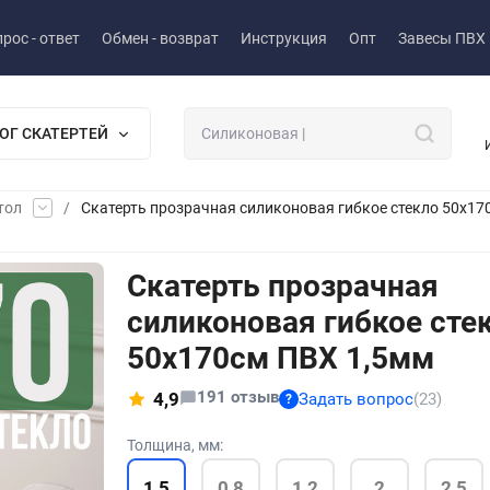
рос - ответ
Обмен - возврат
Инструкция
Опт
Завесы ПВХ
ОГ СКАТЕРТЕЙ
тол
/
Скатерть прозрачная силиконовая гибкое стекло 50x17
Скатерть прозрачная
силиконовая гибкое сте
50x170см ПВХ 1,5мм
191 отзыв
4,9
Задать вопрос
(23)
?
Толщина, мм:
1,5
0,8
1,2
2
2,5