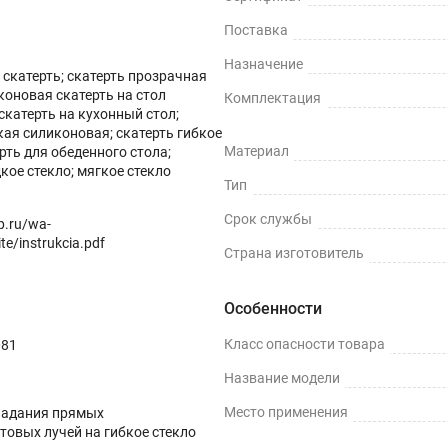
Поставка
Назначение
скатерть; скатерть прозрачная
коновая скатерть на стол
Комплектация
скатерть на кухонный стол;
кая силиконовая; скатерть гибкое
ных поверхностей и скатертей, а также для улучшения их вн
Материал
ерть для обеденного стола;
кое стекло; мягкое стекло
ми водонепроницаемости, нескользкости, термостойкости (м
Тип
Срок службы
op.ru/wa-
te/instrukcia.pdf
Страна изготовитель
ли, грязи и пятен жира.
Особенности
Класс опасности товара
081
Название модели
терти.
Место применения
падания прямых
товых лучей на гибкое стекло