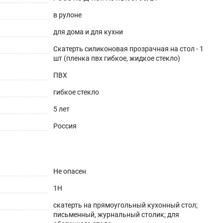
в рулоне
для дома и для кухни
Скатерть силиконовая прозрачная на стол - 1
шт (пленка пвх гибкое, жидкое стекло)
ешнего вида. Для производства используется
ПВХ
аксимум до 70°С).
гибкое стекло
5 лет
Россия
Не опасен
1H
скатерть на прямоугольный кухонный стол;
письменный, журнальный столик; для