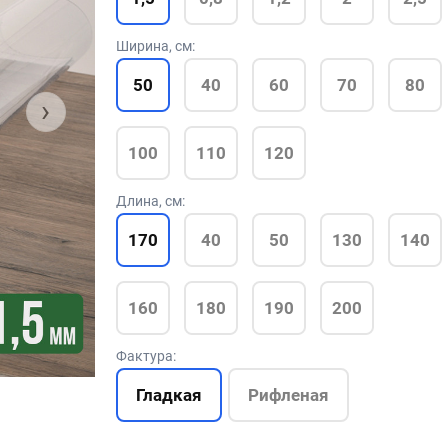
Ширина, см:
50
40
60
70
80
›
100
110
120
Длина, см:
170
40
50
130
140
160
180
190
200
Фактура:
Гладкая
Рифленая