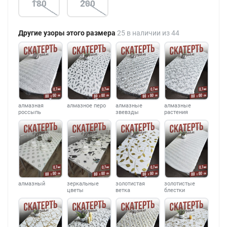
180
200
Другие узоры этого размера
25 в наличии из 44
алмазная
алмазное перо
алмазные
алмазные
россыпь
звевзды
растения
алмазный
зеркальные
золотистая
золотистые
цветы
ветка
блестки