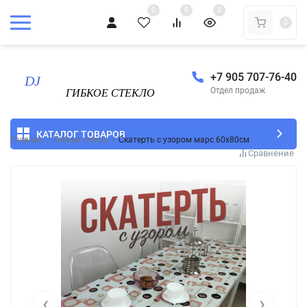
0
0
0
0
+7 905 707-76-40
Отдел продаж
КАТАЛОГ ТОВАРОВ
Главная
/
Гибкое стекло
/
Скатерть с узором марс 60x80см
Сравнение
‹
›