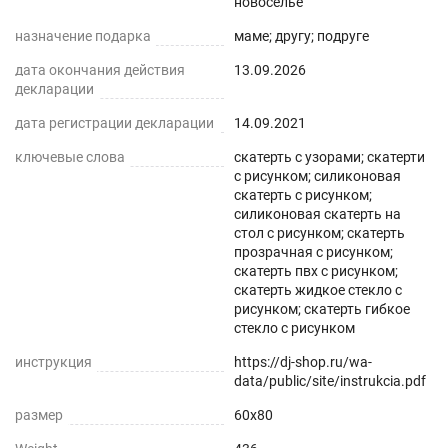
новоселье
нашем магазине Decojoy
назначение подарка
маме; другу; подруге
дата окончания действия
13.09.2026
декларации
дата регистрации декларации
14.09.2021
ключевые слова
скатерть с узорами; скатерти
с рисунком; силиконовая
скатерть с рисунком;
силиконовая скатерть на
стол с рисунком; скатерть
прозрачная с рисунком;
скатерть пвх с рисунком;
скатерть жидкое стекло с
рисунком; скатерть гибкое
стекло с рисунком
инструкция
https://dj-shop.ru/wa-
data/public/site/instrukcia.pdf
размер
60x80