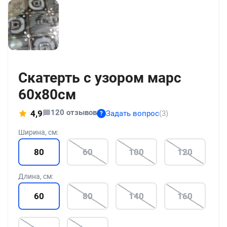
+186
Скатерть с узором марс
60x80см
120 отзывов
4,9
Задать вопрос
(3)
?
Ширина, см:
80
60
100
120
Длина, см:
60
80
140
160