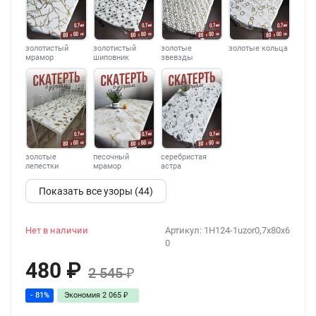
золотистый
золотистый
золотые
золотые кольца
мрамор
шиповник
звевзды
золотые
песочный
серебристая
лепестки
мрамор
астра
Показать все узоры (44)
Нет в наличии
Артикул:
1H124-1uzor0,7x80x6
0
480
₽
2 545
₽
- 81%
Экономия
2 065
₽