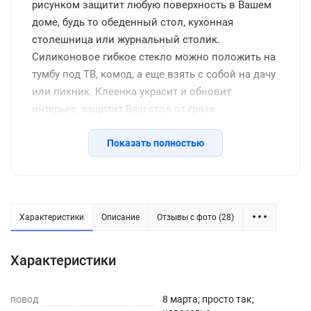
рисунком защитит любую поверхность в Вашем
доме, будь то обеденный стол, кухонная
столешница или журнальный столик.
Силиконовое гибкое стекло можно положить на
тумбу под ТВ, комод, а еще взять с собой на дачу
или пикник. Клеенка украсит и обновит
интерьер, защитит Ваш стол от грязи,
потертостей, царапин, станет отличным
подарком на день рождения, новоселье и другие
Показать полностью
семейные праздники, включая новый год.
Защитное покрытие изготовлено из
качественной ПВХ пленки, термоустойчивое
(выдерживает до 80 градусов без деформации),
Характеристики
Описание
Отзывы с фото (28)
водоотталкивающее, долговечное, не желтеет со
временем, его легко подрезать до нужных
Характеристики
размеров или закруглить углы. Внимание: мы
оставляем запас 2-3 см к указанному размеру на
повод
усадку. Весь ассортимент Вы можете увидеть в
8 марта; просто так;