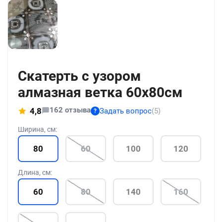
+186
Скатерть с узором
алмазная ветка 60x80см
162 отзыва
4,8
Задать вопрос
(5)
?
Ширина, см:
80
60
100
120
Длина, см:
60
80
140
160