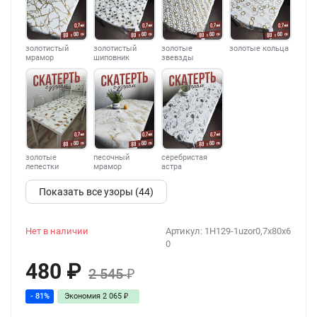
золотистый
золотистый
золотые
золотые кольца
мрамор
шиповник
звевзды
золотые
песочный
серебристая
лепестки
мрамор
астра
Показать все узоры (44)
Нет в наличии
Артикул:
1H129-1uzor0,7x80x6
0
480
₽
2 545
₽
- 81%
Экономия
2 065
₽