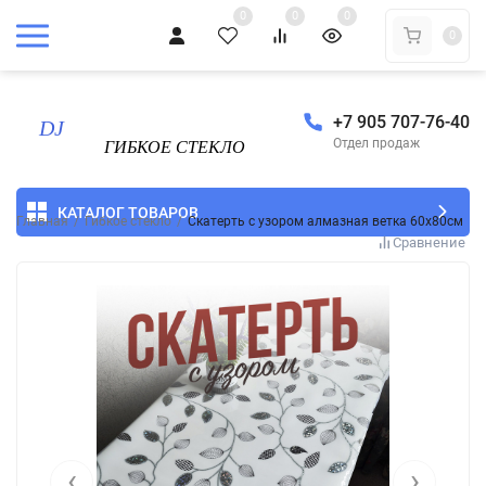
0
0
0
0
+7 905 707-76-40
Отдел продаж
КАТАЛОГ ТОВАРОВ
Главная
/
Гибкое стекло
/
Скатерть с узором алмазная ветка 60x80см
Сравнение
‹
›