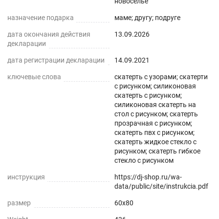
новоселье
нашем магазине Decojoy
назначение подарка
маме; другу; подруге
дата окончания действия
13.09.2026
декларации
дата регистрации декларации
14.09.2021
ключевые слова
скатерть с узорами; скатерти
с рисунком; силиконовая
скатерть с рисунком;
силиконовая скатерть на
стол с рисунком; скатерть
прозрачная с рисунком;
скатерть пвх с рисунком;
скатерть жидкое стекло с
рисунком; скатерть гибкое
стекло с рисунком
инструкция
https://dj-shop.ru/wa-
data/public/site/instrukcia.pdf
размер
60x80