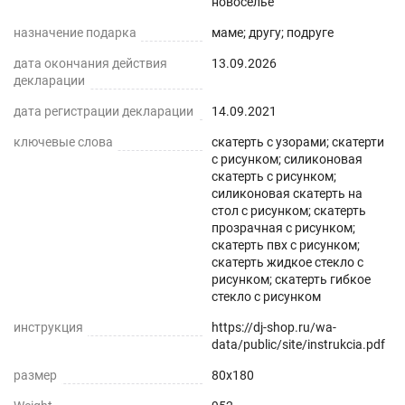
новоселье
нашем магазине Decojoy
назначение подарка
маме; другу; подруге
дата окончания действия
13.09.2026
декларации
дата регистрации декларации
14.09.2021
ключевые слова
скатерть с узорами; скатерти
с рисунком; силиконовая
скатерть с рисунком;
силиконовая скатерть на
стол с рисунком; скатерть
прозрачная с рисунком;
скатерть пвх с рисунком;
скатерть жидкое стекло с
рисунком; скатерть гибкое
стекло с рисунком
инструкция
https://dj-shop.ru/wa-
data/public/site/instrukcia.pdf
размер
80x180