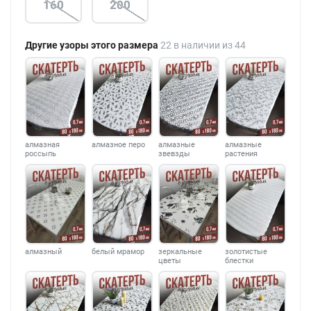
160
200
Другие узоры этого размера
22 в наличии из 44
алмазная
алмазное перо
алмазные
алмазные
россыпь
звевзды
растения
алмазный
белый мрамор
зеркальные
золотистые
цветы
блестки