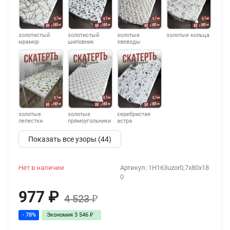
золотистый
золотистый
золотые
золотые кольца
мрамор
шиповник
звевзды
золотые
золотые
серебристая
лепестки
прямоугольники
астра
Показать все узоры (44)
Нет в наличии
Артикул:
1H163uzor0,7x80x18
0
977
₽
4 523
₽
- 78%
Экономия
3 546
₽