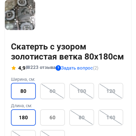
+186
Скатерть с узором
золотистая ветка 80x180см
223 отзыва
4,9
Задать вопрос
(2)
?
Ширина, см:
80
60
100
120
Длина, см:
180
60
80
140