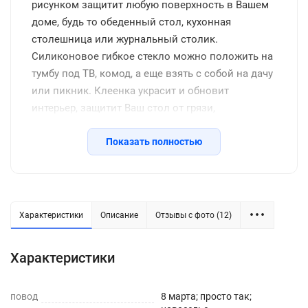
рисунком защитит любую поверхность в Вашем
доме, будь то обеденный стол, кухонная
столешница или журнальный столик.
Силиконовое гибкое стекло можно положить на
тумбу под ТВ, комод, а еще взять с собой на дачу
или пикник. Клеенка украсит и обновит
интерьер, защитит Ваш стол от грязи,
потертостей, царапин, станет отличным
подарком на день рождения, новоселье и другие
Показать полностью
семейные праздники, включая новый год.
Защитное покрытие изготовлено из
качественной ПВХ пленки, термоустойчивое
(выдерживает до 80 градусов без деформации),
Характеристики
Описание
Отзывы с фото (12)
водоотталкивающее, долговечное, не желтеет со
временем, его легко подрезать до нужных
Характеристики
размеров или закруглить углы. Внимание: мы
оставляем запас 2-3 см к указанному размеру на
повод
усадку. Весь ассортимент Вы можете увидеть в
8 марта; просто так;