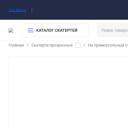
О нас
Доставка​
Оплата
Контакты
Воп
Эль-Монте
КАТАЛОГ СКАТЕРТЕЙ
Главная
/
Скатерти прозрачные
/
На прямоугольный с