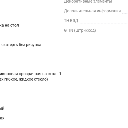
Декоративные элементы
Дополнительная информация
ТН ВЭД
ка на стол
GTIN (Штрихкод)
скатерть без рисунка
иконовая прозрачная на стол - 1
вх гибкое, жидкое стекло)
ый
ная