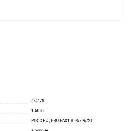
о использовать поверх белой или цветной
м. С помощью мягкого стекла Вы всегда будете
столе в офисе. Это не только красивое защитное
исовать или делать записи маркерами (не
зит , обладает высокой прочностью, не
м долгие годы (срок использования более 5 лет),
5/41/5
1.605 г
РОСС RU Д-RU.РА01.В.95796/21
в рулоне