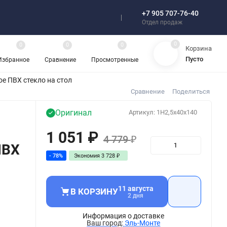
+7 905 707-76-40
Отзывы
Отдел продаж
0
0
0
0
Корзина
Пусто
Избранное
Сравнение
Просмотренные
е ПВХ стекло на стол
Сравнение
Поделиться
Оригинал
Артикул:
1H2,5x40x140
1 051
₽
4 779
₽
ПВХ
- 78%
Экономия
3 728
₽
11 августа
В КОРЗИНУ
2 дня
Информация о доставке
Эль-Монте