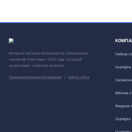
КОМПА
Интернет магазин производства силиконовых
Гибкое с
скатертей. Работаем с 2020 года. Большой
ассортимент, отличное качество.
Скатерти
|
Пользовательское соглашение
Карта сайта
Силиконо
Мягкое с
Жидкое 
Скатерть
Скатерти