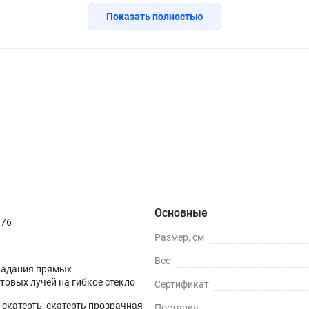
 ножом ,для придания идеального вида. Мягкое стекло можн
Показать полностью
итых напитков, так как материал является влагоотталкивающи
его в качестве коврика на своем рабочем, или компьютерном 
й и пятен краски, где дети ,занимаясь творчеством, могут р
тканью.
ачность, что подчеркнет красоту вашего стола, она не сколь
о (742)
Инструкция
Вопросы о товаре
т свои защитные свойства и стойкость к жировым загрязнения
риала.
пин и потертостей.
Основные
влагу и устойчива к загрязнениям.
876
Размер, см
Вес
 стола.
падания прямых
товых лучей на гибкое стекло
Сертификат
0 (зависит от толщины)
скатерть; скатерть прозрачная
Поставка