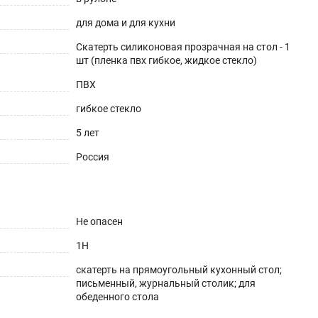
для дома и для кухни
Скатерть силиконовая прозрачная на стол - 1
шт (пленка пвх гибкое, жидкое стекло)
ПВХ
здника. Простота ухода, поразит Вас с первых дней и
гибкое стекло
заменима для гостиной и поможет создать стильный и
 день влюбленных, новый год.
5 лет
Россия
дства для мытья посуды и губки с жестким
Не опасен
 расправились. После распаковки возможен
1H
 протрите скатерть теплым мыльным раствором.
скатерть на прямоугольный кухонный стол;
лины при резке, так как скатерть может иметь
письменный, журнальный столик; для
запас длины необходим для возможности подрезки под
обеденного стола