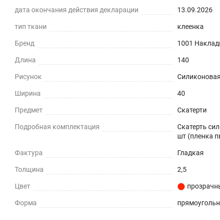
дата окончания действия декларации
13.09.2026
С наилучшими пожеланиями. Приятных вам покупок!
тип ткани
клеенка
Бренд
1001 Наклад
Длина
140
Рисунок
Силиконовая 
Ширина
40
Предмет
Скатерти
Подробная комплектация
Скатерть сил
шт (пленка п
Фактура
Гладкая
Толщина
2,5
Цвет
прозрачн
Форма
прямоуголь