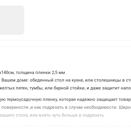
24
x140см, толщина пленки 2,5 мм .
Вашем доме: обеденный стол на кухне, или столешницы в ст
елтых пятен, тумбы, или барной стойки, и даже защитит нап
тую термоусадочную пленку, которая надежно защищает товар
 поверхности ,и как подрезать в случае необходимости. Ши
ашего стола, или взять чуть больше и подрезать.
ал ,который быстро расправляется на поверхности и легко п