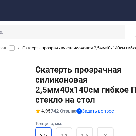
рос - ответ
Обмен - возврат
Инструкция
Опт
Завесы ПВХ
тол
/
Скатерть прозрачная силиконовая 2,5мм40x140см гибко
Скатерть прозрачная
силиконовая
2,5мм40x140см гибкое 
стекло на стол
4.95
742 Отзыва
Задать вопрос
?
Толщина, мм:
2,5
1,2
1,5
2