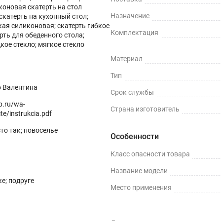
коновая скатерть на стол
Назначение
скатерть на кухонный стол;
вновь разложить.
кая силиконовая; скатерть гибкое
Комплектация
ерть для обеденного стола;
более 10 лет.
кое стекло; мягкое стекло
Материал
 красоту вашей мебели и облегчит уборку после шумного пра
Тип
нув красоту и элегантность дизайна вашего дома. Пленка не
о Валентина
. Это лучший подарок маме, жене на день рождения,8 марта,
Срок службы
op.ru/wa-
Страна изготовитель
ть влажные ткани. Не рекомендуем применять абразивные сре
te/instrukcia.pdf
сто так; новоселье
Особенности
Класс опасности товара
олежать в расправленном виде, чтобы все складки и изгибы
Название модели
ривается в течении 1-5 дней. Чтобы удалить запах быстрее-
е; подруге
Место применения
ой стороне будет больше на 1-2см - технологический запас д
 недель (зависит от температуры в помещении), также этот 