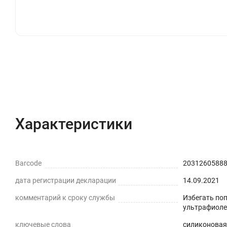
стола легко подрезать ножницами или канцелярским
текстильной скатерти на кухне ,для защиты от прол
видеть все свои заметки, если будете использовать 
покрытие, но и защита детской мебели от повреждени
перманентными), а затем легко удалять их влажной 
Клеенка на стол на кухню имеет стопроцентную прозр
Характеристики
Описание
Отзывы с фот
деформируется от горячей кружки (до +70) ,не теряе
8 неоспоримых преимуществ современного пвх мате
Характеристики
Прочность - защищает любую поверхность от цара
Влагоотталкивающая поверхность - не впитывает 
Barcode
2031260588
Шумоподавление - снижает стук от посуды.
дата регистрации декларации
14.09.2021
Прозрачность – подчеркнет дизайн вашей кухни и
комментарий к сроку службы
Избегать по
ультрафиоле
Термостойкость - выдерживает температуру до +7
ключевые слова
силиконовая 