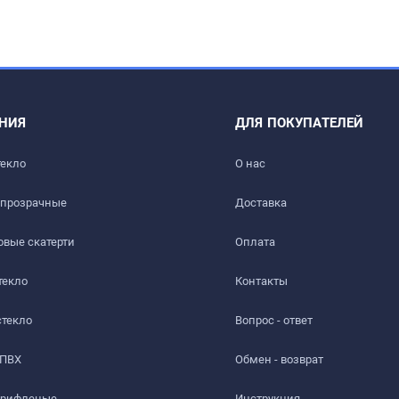
НИЯ
ДЛЯ ПОКУПАТЕЛЕЙ
текло
О нас
 прозрачные
Доставка​
вые скатерти
Оплата
текло
Контакты
стекло
Вопрос - ответ
 ПВХ
Обмен - возврат
 рифленые
Инструкция