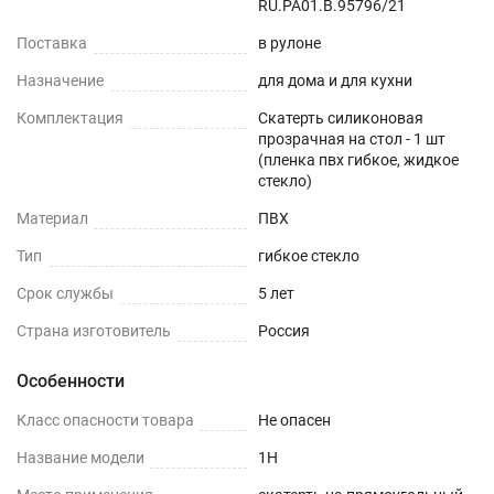
ОБЕДЕННЫЙ СТОЛ
RU.РА01.В.95796/21
Поставка
в рулоне
СТОЛЕШНИЦЫ
Назначение
для дома и для кухни
СТОЛЫ СО СКАТЕРТЬЮ
Комплектация
Скатерть силиконовая
прозрачная на стол - 1 шт
РАБОЧИЙ СТОЛ
(пленка пвх гибкое, жидкое
стекло)
ЖУРНАЛЬНЫЙ СТОЛ
Материал
ПВХ
Тип
гибкое стекло
ДЕТСКИЙ СТОЛ
Срок службы
5 лет
ПОДГОТОВКА К ИСПОЛЬЗОВАНИЮ
Страна изготовитель
Россия
на текстурированном столе или скатерти
Особенности
Шаг 1
Класс опасности товара
Не опасен
Сразу после распаковки пленки может
Название модели
1H
присутствовать слабый быстро выветриваемый