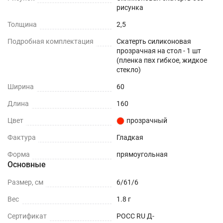
Прочность и износостойкость
рисунка
Защита поверхностей от механических
Толщина
2,5
повреждений – сколы, вмятины, царапины.
Подробная комплектация
Скатерть силиконовая
прозрачная на стол - 1 шт
Термостойкость
(пленка пвх гибкое, жидкое
стекло)
До +70°С.
Ширина
60
Влагостойкость
Длина
160
Цвет
прозрачный
Защита поверхности вашего стола от воды и
пролитых жидкостей.
Фактура
Гладкая
Форма
прямоугольная
ПОДХОДИТ ДЛЯ ЛЮБОГО ИНТЕРЬЕРА
Основные
Можно устанавливать на любые плоские
Размер, см
6/61/6
поверхности - дерево, стекло, пластик, мрамор,
Вес
1.8 г
гранит, металл и текстиль.
Сертификат
РОСС RU Д-