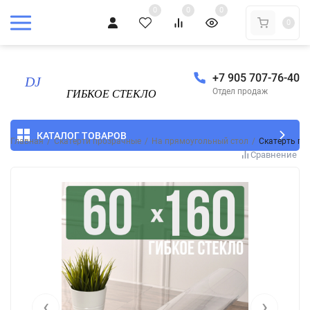
0
0
0
0
+7 905 707-76-40
Отдел продаж
КАТАЛОГ ТОВАРОВ
Главная
/
Скатерти прозрачные
/
На прямоугольный стол
/
Скатерть пр
Сравнение
‹
›