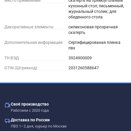
Место применения
скатерть на прямоугольный
запах. Перед использованием пленки, протрите
кухонный стол; письменный,
её поверхность влажной салфеткой с мыльным
журнальный столик; для
обеденного стола
раствором.
Декоративные элементы
силиконовая прозрачная
Шаг 2
скатерть
Дополнительная информация
Сертифицированая пленка
Дайте высохнуть – запах выветривается
пвх
максимум через 1-2 дня.
ТН ВЭД
3924900009
Шаг 3
GTIN (Штрихкод)
2031260588647
Уложите пленку заворачивающимися краями
вниз. Дополнительное закрепление не
требуется.
Своё производство
ИНСТРУКЦИЯ ПО УСТАНОВКЕ
Работаем с 2020 года
При укладке на стеклянную, глянцевую или
Доставка по России
полированную поверхность под пленкой могут
ПВЗ 1–2 дня, курьер по Москве