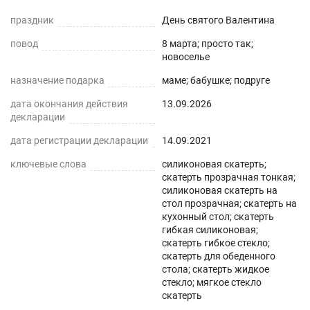
горизонтальных поверхностей и скатертей, а
праздник
День святого Валентина
также для улучшения их внешнего вида. Для
повод
8 марта; просто так;
производства используется экологически
новоселье
чистый ПВХ-материал с характеристиками
назначение подарка
маме; бабушке; подруге
водонепроницаемости, нескользкости,
дата окончания действия
13.09.2026
термостойкости (максимум до 70°С).
декларации
ПРЕИМУЩЕСТВА ГИБКОГО СТЕКЛА
дата регистрации декларации
14.09.2021
ключевые слова
силиконовая скатерть;
Легко мыть и протирать
скатерть прозрачная тонкая;
силиконовая скатерть на
Защита поверхности стола от отпечатков
стол прозрачная; скатерть на
пальцев, пыли, грязи и пятен жира.
кухонный стол; скатерть
гибкая силиконовая;
скатерть гибкое стекло;
Прозрачная и Гибкая
скатерть для обеденного
стола; скатерть жидкое
Не скрывает натуральный цвет вашего стола
стекло; мягкое стекло
или скатерти.
скатерть