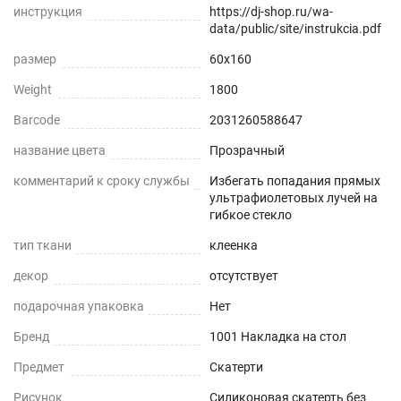
инструкция
https://dj-shop.ru/wa-
Звукопоглощение
data/public/site/instrukcia.pdf
Приглушает звон столовых приборов.
размер
60x160
Weight
1800
Долговечно
Barcode
2031260588647
До 5 лет использования
название цвета
Прозрачный
Безопасно
комментарий к сроку службы
Избегать попадания прямых
ультрафиолетовых лучей на
Для людей и животных
гибкое стекло
тип ткани
клеенка
Гипоаллергенно
декор
отсутствует
Не желтеет со временем
подарочная упаковка
Нет
При использовании в помещении
Бренд
1001 Накладка на стол
Не нужно клеить
Предмет
Скатерти
Рисунок
Силиконовая скатерть без