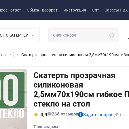
рос - ответ
Обмен - возврат
Инструкция
Опт
Завесы ПВХ
ОГ СКАТЕРТЕЙ
тол
/
Скатерть прозрачная силиконовая 2,5мм70x190см гибко
Скатерть прозрачная
силиконовая
2,5мм70x190см гибкое 
стекло на стол
268 отзывов
4,9
Задать вопрос
(42)
?
Толщина, мм: