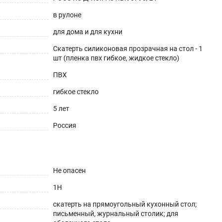
в рулоне
для дома и для кухни
Скатерть силиконовая прозрачная на стол - 1
шт (пленка пвх гибкое, жидкое стекло)
ешнего вида. Для производства используется
ПВХ
аксимум до 70°С).
гибкое стекло
5 лет
Россия
Не опасен
1H
скатерть на прямоугольный кухонный стол;
письменный, журнальный столик; для