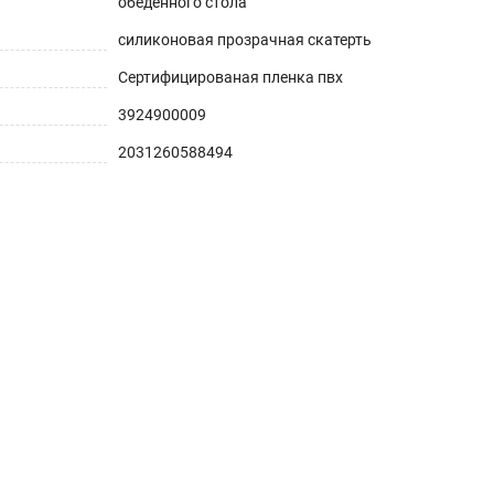
обеденного стола
силиконовая прозрачная скатерть
Сертифицированая пленка пвх
3924900009
2031260588494