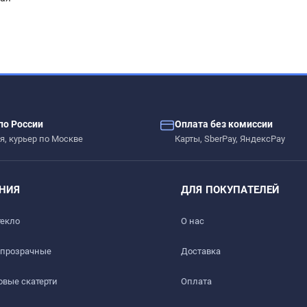
– сколы, вмятины, царапины.
по России
Оплата без комиссии
ых жидкостей.
я, курьер по Москве
Карты, SberPay, ЯндексPay
 дерево, стекло, пластик, мрамор, гранит, металл и текстиль
НИЯ
ДЛЯ ПОКУПАТЕЛЕЙ
текло
О нас
 прозрачные
Доставка​
вые скатерти
Оплата