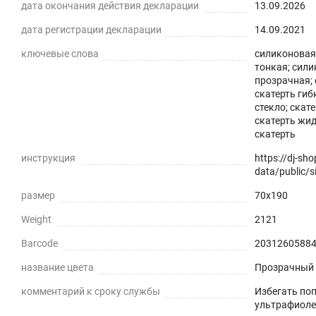
дата окончания действия декларации
13.09.2026
дата регистрации декларации
14.09.2021
ключевые слова
силиконовая 
тонкая; сили
Силиконовая прозрачная скатерть -
прозрачная; 
скатерть гиб
практичное решение для защиты плоских горизонталь
стекло; скат
скатерть жид
экологически чистый ПВХ-материал с характеристика
скатерть
ПРЕИМУЩЕСТВА ГИБКОГО СТЕКЛА
инструкция
https://dj-sh
data/public/si
Легко мыть и протирать
размер
70x190
Защита поверхности стола от отпечатков пальцев, пы
Weight
2121
Barcode
2031260588
Прозрачная и Гибкая
название цвета
Прозрачный
Не скрывает натуральный цвет вашего стола или ска
комментарий к сроку службы
Избегать по
Звукопоглощение
ультрафиоле