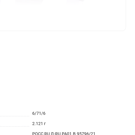
6/71/6
2.121 г
РОСС RU Д-RU.РА01.В.95796/21