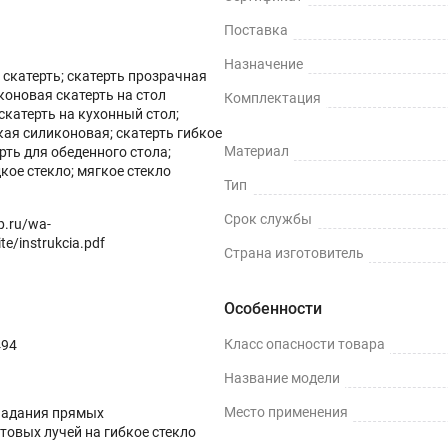
Поставка
Назначение
скатерть; скатерть прозрачная
коновая скатерть на стол
Комплектация
скатерть на кухонный стол;
кая силиконовая; скатерть гибкое
ных поверхностей и скатертей, а также для улучшения их вн
Материал
ерть для обеденного стола;
кое стекло; мягкое стекло
ми водонепроницаемости, нескользкости, термостойкости (м
Тип
Срок службы
op.ru/wa-
te/instrukcia.pdf
Страна изготовитель
ли, грязи и пятен жира.
Особенности
Класс опасности товара
494
Название модели
терти.
Место применения
падания прямых
товых лучей на гибкое стекло