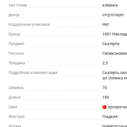
тип ткани
клеенка
Приглушает звон столовых приборов.
декор
отсутствует
Долговечно
подарочная упаковка
Нет
До 5 лет использования
Бренд
1001 Наклад
Предмет
Скатерти
Безопасно
Рисунок
Силиконовая 
Для людей и животных
Толщина
2,5
Гипоаллергенно
Подробная комплектация
Скатерть сил
шт (пленка п
Не желтеет со временем
Ширина
70
При использовании в помещении
Длина
190
Не нужно клеить
Цвет
прозрачн
Фактура
Гладкая
Прочность и износостойкость
Форма
прямоуголь