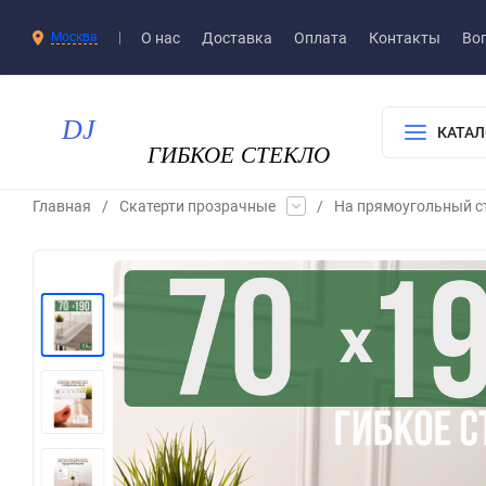
О нас
Доставка​
Оплата
Контакты
Воп
Москва
КАТАЛ
Главная
/
Скатерти прозрачные
/
На прямоугольный с