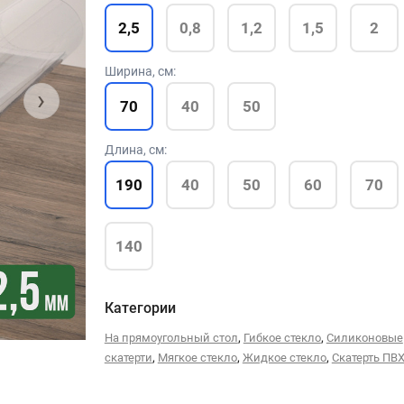
2,5
0,8
1,2
1,5
2
Ширина, см:
›
70
40
50
Длина, см:
190
40
50
60
70
140
Категории
,
,
На прямоугольный стол
Гибкое стекло
Силиконовые
,
,
,
скатерти
Мягкое стекло
Жидкое стекло
Скатерть ПВ