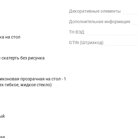
Декоративные элементы
Дополнительная информация
ТН ВЭД
ка на стол
GTIN (Штрихкод)
скатерть без рисунка
иконовая прозрачная на стол - 1
вх гибкое, жидкое стекло)
ый
ная