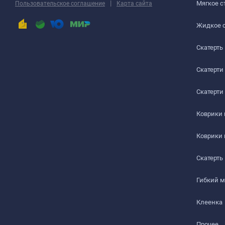
РАБОЧИЙ СТОЛ
|
Мягкое с
Пользовательское соглашение
Карта сайта
ЖУРНАЛЬНЫЙ СТОЛ
Жидкое 
Скатерть
ДЕТСКИЙ СТОЛ
ПОДГОТОВКА К ИСПОЛЬЗОВАНИЮ
Скатерти
на текстурированном столе или скатерти
Скатерти
Шаг 1
Коврики
Сразу после распаковки пленки может присутствова
Коврики
салфеткой с мыльным раствором.
Скатерть
Шаг 2
Гибкий 
Дайте высохнуть – запах выветривается максимум чер
Клеенка
Шаг 3
Прочее