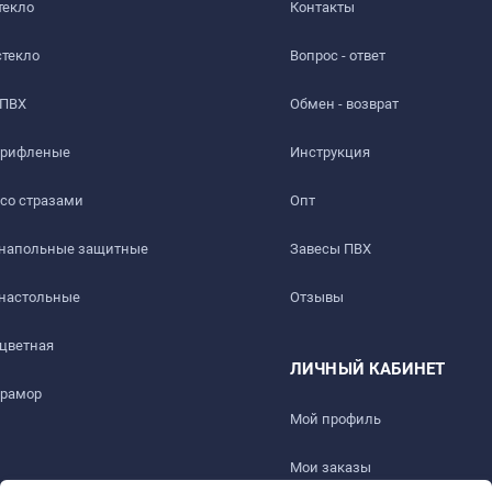
текло
Контакты
стекло
Вопрос - ответ
 ПВХ
Обмен - возврат
 рифленые
Инструкция
 со стразами
Опт
 напольные защитные
Завесы ПВХ
ть слабый быстро выветриваемый запах. Перед использовани
 настольные
Отзывы
 цветная
ЛИЧНЫЙ КАБИНЕТ
мрамор
ез 1-2 дня.
Мой профиль
Мои заказы