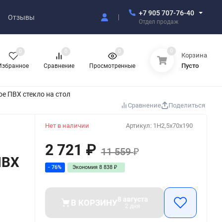
+7 905 707-76-40
Отзывы
Отдел продаж
0
0
0
0
Корзина
Пусто
Избранное
Сравнение
Просмотренные
е ПВХ стекло на стол
Сравнение
Поделиться
Нет в наличии
Артикул:
1H2,5x70x190
2 721
₽
11 559
₽
ПВХ
- 76%
Экономия
8 838
₽
8 августа
В КОРЗИНУ
2 дня