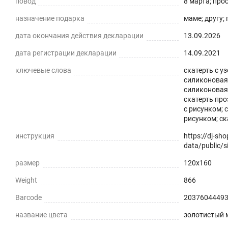
повод
8 марта; про
назначение подарка
маме; другу;
дата окончания действия декларации
13.09.2026
дата регистрации декларации
14.09.2021
ключевые слова
скатерть с у
силиконовая 
силиконовая 
скатерть про
с рисунком; 
рисунком; ск
инструкция
https://dj-sh
data/public/si
размер
120x160
Weight
866
Barcode
2037604449
название цвета
золотистый 