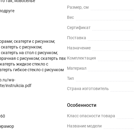
сто так; новоселье
Размер, см
 подруге
Вес
Сертификат
Поставка
зорами; скатерти с рисунком;
скатерть с рисунком;
Назначение
скатерть на стол с рисунком;
Комплектация
зрачная с рисунком; скатерть пвх
скатерть жидкое стекло с
Материал
атерть гибкое стекло с рисунком
Тип
op.ru/wa-
te/instrukcia.pdf
Страна изготовитель
Особенности
Класс опасности товара
360
Название модели
мрамор