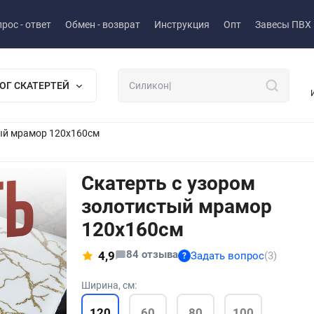
рос - ответ
Обмен - возврат
Инструкция
Опт
Завесы ПВХ
ОГ СКАТЕРТЕЙ
тый мрамор 120x160см
Скатерть с узором
золотистый мрамор
120x160см
84 отзыва
4,9
Задать вопрос
(3)
?
Ширина, см:
120
60
80
100