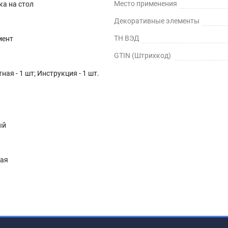
Место применения
ка на стол
Декоративные элементы
ТН ВЭД
мент
GTIN (Штрихкод)
ная - 1 шт; Инструкция - 1 шт.
ый
ная