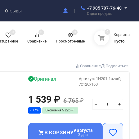
+7 905 707-76-40
Отзывы
Отдел продаж
0
0
0
0
Корзина
Пусто
Избранное
Сравнение
Просмотренные
Сравнение
Поделиться
Оригинал
Артикул:
1H201-1uzor0,
7x120x160
1 539
₽
6 765
₽
- 77%
Экономия
5 226
₽
9 августа
В КОРЗИНУ
2 дня