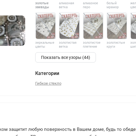
золотые
алмазная
алмазное
белый
же
звевзды
ветка
перо
мрамор
цв
зеркальные
золотистая
золотистое
золотистые
зол
цветы
ветка
плетение
круги
ши
186
Показать все узоры (44)
Категории
Гибкое стекло
нком защитит любую поверхность в Вашем доме, будь то обед