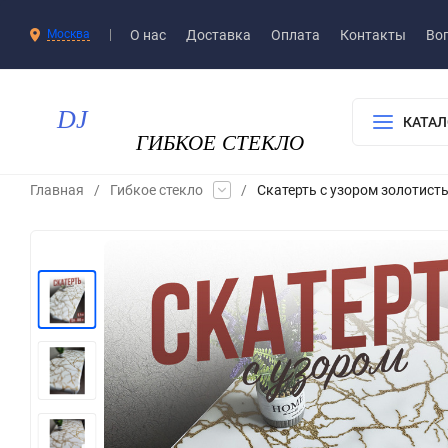
О нас
Доставка​
Оплата
Контакты
Воп
Москва
КАТАЛ
Главная
/
Гибкое стекло
/
Скатерть с узором золотис