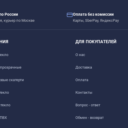
по России
Оплата без комиссии
я, курьер по Москве
Карты, SberPay, ЯндексPay
НИЯ
ДЛЯ ПОКУПАТЕЛЕЙ
текло
О нас
 прозрачные
Доставка​
вые скатерти
Оплата
текло
Контакты
стекло
Вопрос - ответ
 ПВХ
Обмен - возврат