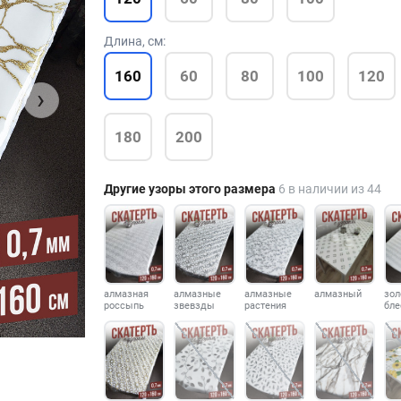
Длина, см:
160
60
80
100
120
›
180
200
Другие узоры этого размера
6 в наличии из 44
алмазная
алмазные
алмазные
алмазный
зол
россыпь
звевзды
растения
бле