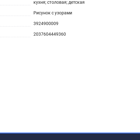
кухня; столовая; детская
Рисунок с узорами
3924900009
2037604449360