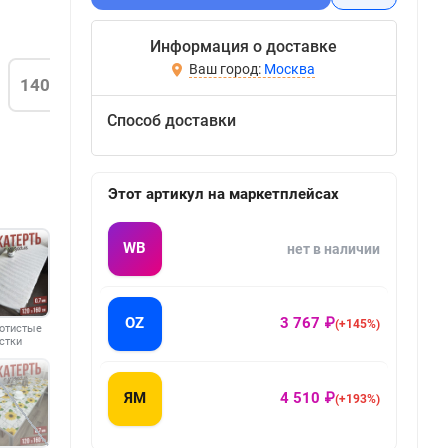
Информация о доставке
Москва
140
Способ доставки
Этот артикул на маркетплейсах
WB
нет в наличии
OZ
3 767 ₽
(+145%)
отистые
стки
ЯМ
4 510 ₽
(+193%)