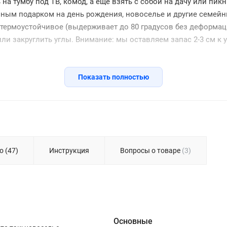
а тумбу под ТВ, комод, а еще взять с собой на дачу или пикн
личным подарком на день рождения, новоселье и другие семе
термоустойчивое (выдерживает до 80 градусов без деформаци
ли закруглить углы. Внимание: мы оставляем запас 2-3 см к 
Показать полностью
о (47)
Инструкция
Вопросы о товаре
(3)
Основные