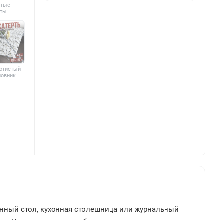
лтые
еты
отистый
повник
енный стол, кухонная столешница или журнальный