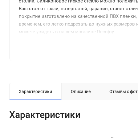
столик. Силиконовое гибкое стекло можно положить н
Ваш стол от грязи, потертостей, царапин, станет от
покрытие изготовлено из качественной ПВХ пленки, 
временем, его легко подрезать до нужных размеров и
можете увидеть в нашем магазине Decojoy
Характеристики
Описание
Отзывы с фот
Характеристики