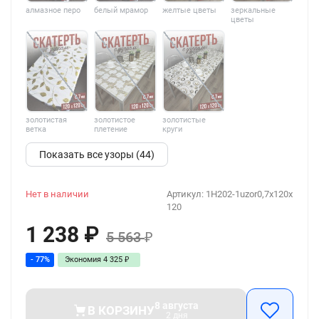
алмазное перо
белый мрамор
желтые цветы
зеркальные
цветы
золотистая
золотистое
золотистые
ветка
плетение
круги
Показать все узоры (44)
Нет в наличии
Артикул:
1H202-1uzor0,7x120x
120
1 238
₽
5 563
₽
- 77%
Экономия
4 325
₽
8 августа
В КОРЗИНУ
2 дня