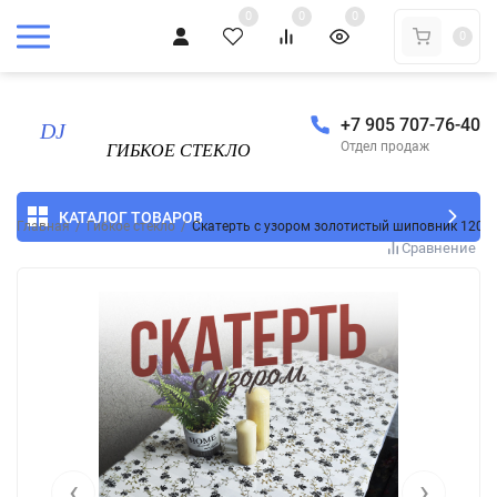
0
0
0
0
+7 905 707-76-40
Отдел продаж
КАТАЛОГ ТОВАРОВ
Главная
/
Гибкое стекло
/
Скатерть с узором золотистый шиповник 120x
Сравнение
‹
›