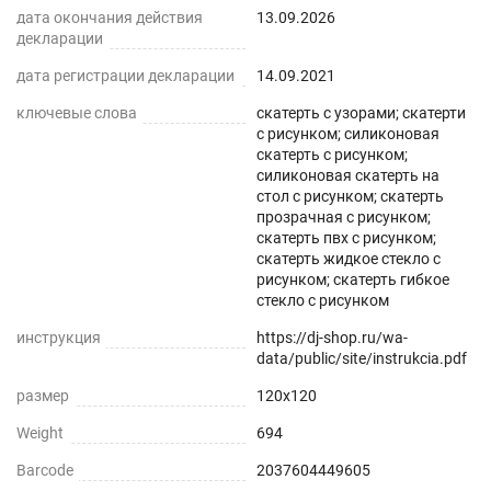
дата окончания действия
13.09.2026
декларации
дата регистрации декларации
14.09.2021
ключевые слова
скатерть с узорами; скатерти
с рисунком; силиконовая
скатерть с рисунком;
силиконовая скатерть на
стол с рисунком; скатерть
прозрачная с рисунком;
скатерть пвх с рисунком;
скатерть жидкое стекло с
рисунком; скатерть гибкое
стекло с рисунком
инструкция
https://dj-shop.ru/wa-
data/public/site/instrukcia.pdf
размер
120x120
Weight
694
Barcode
2037604449605