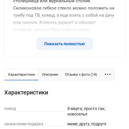
столешница или журнальный столик.
Силиконовое гибкое стекло можно положить на
тумбу под ТВ, комод, а еще взять с собой на дачу
или пикник. Клеенка украсит и обновит
интерьер, защитит Ваш стол от грязи,
потертостей, царапин, станет отличным
подарком на день рождения, новоселье и другие
Показать полностью
семейные праздники, включая новый год.
Защитное покрытие изготовлено из
качественной ПВХ пленки, термоустойчивое
(выдерживает до 80 градусов без деформации),
Характеристики
Описание
Отзывы с фото (14)
водоотталкивающее, долговечное, не желтеет со
временем, его легко подрезать до нужных
Характеристики
размеров или закруглить углы. Внимание: мы
оставляем запас 2-3 см к указанному размеру на
повод
усадку. Весь ассортимент Вы можете увидеть в
8 марта; просто так;
новоселье
нашем магазине Decojoy
назначение подарка
маме; другу; подруге