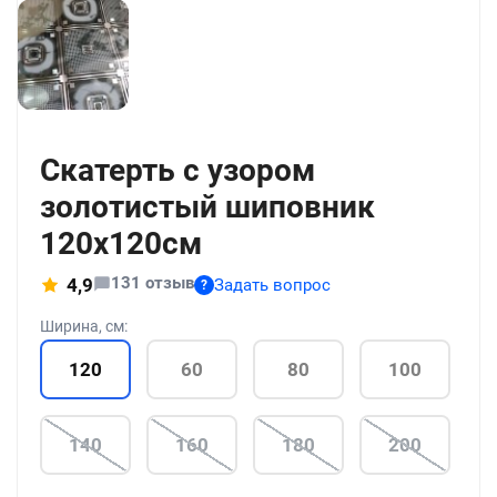
+186
Скатерть с узором
золотистый шиповник
120x120см
131 отзыв
4,9
Задать вопрос
?
Ширина, см:
120
60
80
100
140
160
180
200