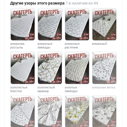
Другие узоры этого размера
7 в наличии из 44
алмазная
алмазные
алмазные
алмазный
россыпь
звевзды
растения
золотистые
золотистый
золотые
алмазная ветка
блестки
мрамор
звевзды