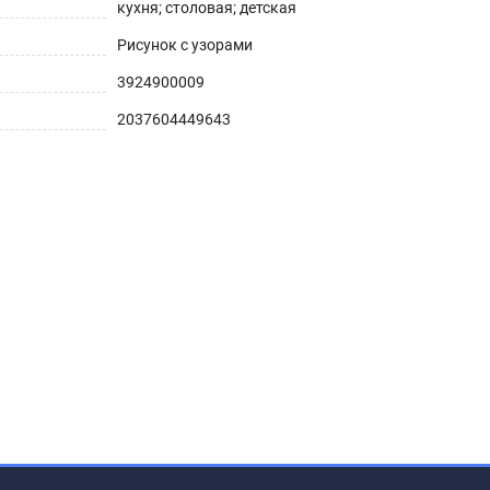
кухня; столовая; детская
Рисунок с узорами
3924900009
2037604449643