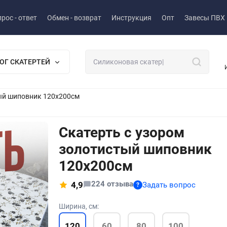
рос - ответ
Обмен - возврат
Инструкция
Опт
Завесы ПВХ
ОГ СКАТЕРТЕЙ
тый шиповник 120x200см
Скатерть с узором
золотистый шиповник
120x200см
224 отзыва
4,9
Задать вопрос
?
Ширина, см:
120
60
80
100