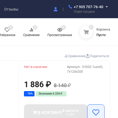
+7 905 707-76-40
Отзывы
Отдел продаж
0
0
0
0
Корзина
Пусто
Избранное
Сравнение
Просмотренные
Сравнение
Поделиться
Нет в наличии
Артикул:
1H202-1uzor0,
7x120x200
1 886
₽
8 140
₽
- 76%
Экономия
6 254
₽
8 августа
В КОРЗИНУ
2 дня