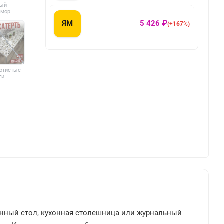
лый
амор
ЯМ
5 426 ₽
(+167%)
отистые
ги
енный стол, кухонная столешница или журнальный