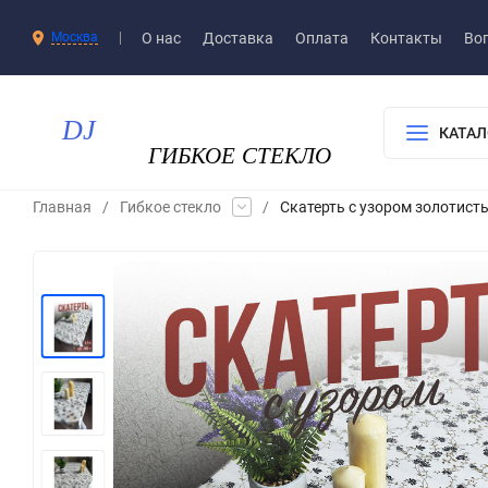
О нас
Доставка​
Оплата
Контакты
Воп
Москва
КАТАЛ
Главная
/
Гибкое стекло
/
Скатерть с узором золотис