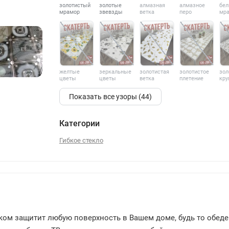
золотистый
золотые
алмазная
алмазное
бе
мрамор
звевзды
ветка
перо
мр
желтые
зеркальные
золотистая
золотистое
зол
цветы
цветы
ветка
плетение
кру
186
Показать все узоры (44)
Категории
Гибкое стекло
нком защитит любую поверхность в Вашем доме, будь то обед