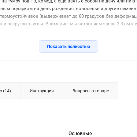
а тумбу под ТВ, комод, а еще взять с собой на дачу или пикн
личным подарком на день рождения, новоселье и другие семе
термоустойчивое (выдерживает до 80 градусов без деформаци
ли закруглить углы. Внимание: мы оставляем запас 2-3 см к 
Показать полностью
о (14)
Инструкция
Вопросы о товаре
Основные