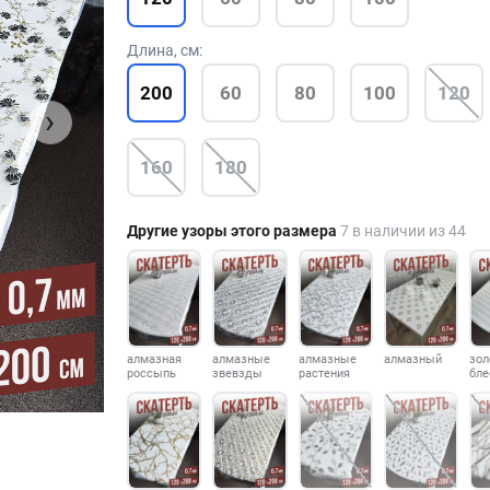
Длина, см:
200
60
80
100
120
›
160
180
Другие узоры этого размера
7 в наличии из 44
алмазная
алмазные
алмазные
алмазный
зол
россыпь
звевзды
растения
бле