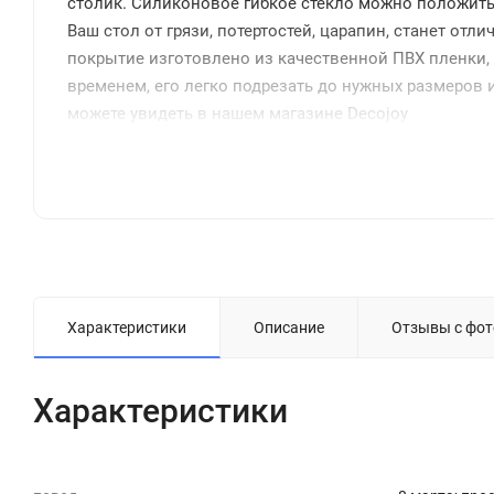
столик. Силиконовое гибкое стекло можно положить н
Ваш стол от грязи, потертостей, царапин, станет от
покрытие изготовлено из качественной ПВХ пленки, 
временем, его легко подрезать до нужных размеров и
можете увидеть в нашем магазине Decojoy
Характеристики
Описание
Отзывы с фот
Характеристики