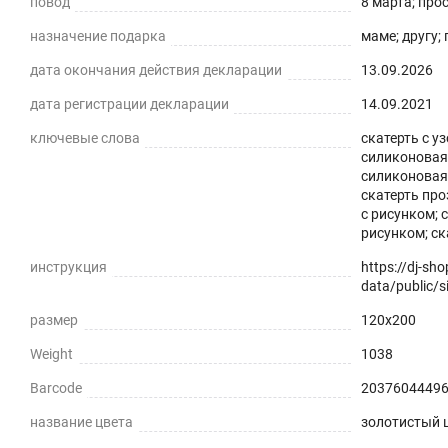
повод
8 марта; про
назначение подарка
маме; другу;
дата окончания действия декларации
13.09.2026
дата регистрации декларации
14.09.2021
ключевые слова
скатерть с у
силиконовая 
силиконовая 
скатерть про
с рисунком; 
рисунком; ск
инструкция
https://dj-sh
data/public/si
размер
120x200
Weight
1038
Barcode
2037604449
название цвета
золотистый 