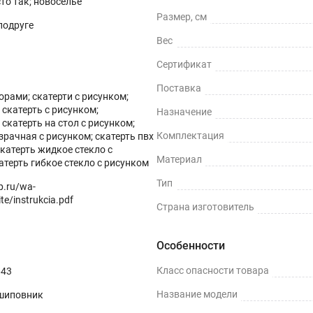
сто так; новоселье
Размер, см
 подруге
Вес
Сертификат
Поставка
зорами; скатерти с рисунком;
скатерть с рисунком;
Назначение
скатерть на стол с рисунком;
Комплектация
зрачная с рисунком; скатерть пвх
скатерть жидкое стекло с
Материал
атерть гибкое стекло с рисунком
Тип
op.ru/wa-
te/instrukcia.pdf
Страна изготовитель
Особенности
Класс опасности товара
643
Название модели
шиповник