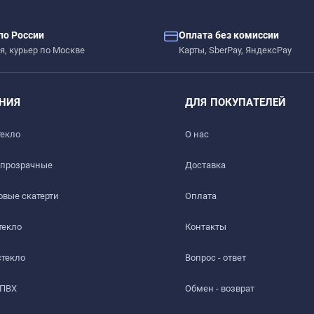
по России
Оплата без комиссии
я, курьер по Москве
Карты, SberPay, ЯндексPay
НИЯ
ДЛЯ ПОКУПАТЕЛЕЙ
текло
О нас
 прозрачные
Доставка​
вые скатерти
Оплата
текло
Контакты
стекло
Вопрос - ответ
 ПВХ
Обмен - возврат