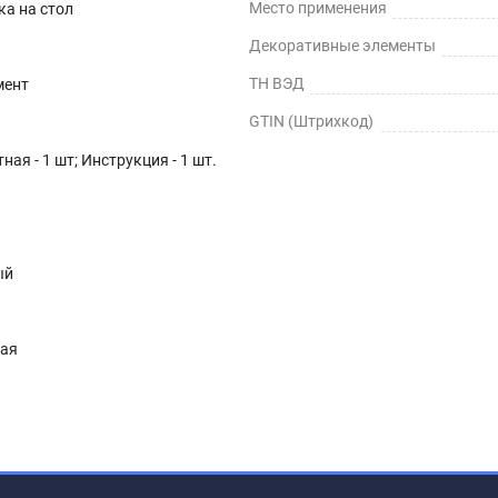
Место применения
ка на стол
Декоративные элементы
ТН ВЭД
мент
GTIN (Штрихкод)
ная - 1 шт; Инструкция - 1 шт.
ый
ная