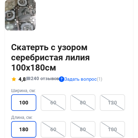
+186
Скатерть с узором
серебристая лилия
100x180см
240 отзывов
4,8
Задать вопрос
(1)
?
Ширина, см:
100
60
80
120
Длина, см:
180
60
80
100