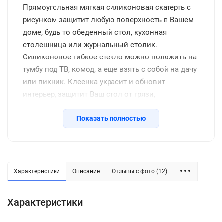
Прямоугольная мягкая силиконовая скатерть с
рисунком защитит любую поверхность в Вашем
доме, будь то обеденный стол, кухонная
столешница или журнальный столик.
Силиконовое гибкое стекло можно положить на
тумбу под ТВ, комод, а еще взять с собой на дачу
или пикник. Клеенка украсит и обновит
интерьер, защитит Ваш стол от грязи,
потертостей, царапин, станет отличным
подарком на день рождения, новоселье и другие
Показать полностью
семейные праздники, включая новый год.
Защитное покрытие изготовлено из
качественной ПВХ пленки, термоустойчивое
(выдерживает до 80 градусов без деформации),
Характеристики
Описание
Отзывы с фото (12)
водоотталкивающее, долговечное, не желтеет со
временем, его легко подрезать до нужных
Характеристики
размеров или закруглить углы. Внимание: мы
оставляем запас 2-3 см к указанному размеру на