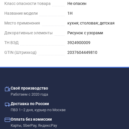
Класс опасности товара
Не опасен
Название модели
1H
Место применения
кухня; столовая; детская
Декоративные элементы
Рисунок с узорами
ТН ВЭД
3924900009
GTIN (Штрихкод)
2037604449810
Своё производство
Работаем с 2020 года
Доставка по России
ПВЗ 1–2 дня, курьер по Москве
Оплата без комиссии
Карты, SberPay, ЯндексPay