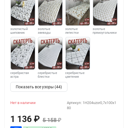
золотистый
золотые
золотые
золотые
шиповник
звевзды
лепестки
прямоугольники
серебристая
серебристые
серебристые
астра
блестки
цветения
Показать все узоры (44)
Нет в наличии
Артикул:
1H204uzor0,7x100x1
80
1 136
₽
5 158
₽