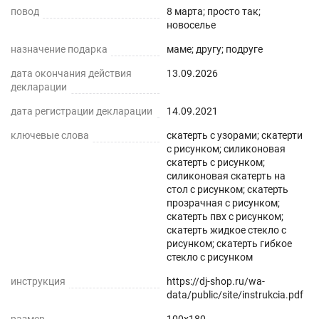
повод
усадку. Весь ассортимент Вы можете увидеть в
8 марта; просто так;
новоселье
нашем магазине Decojoy
назначение подарка
маме; другу; подруге
дата окончания действия
13.09.2026
декларации
дата регистрации декларации
14.09.2021
ключевые слова
скатерть с узорами; скатерти
с рисунком; силиконовая
скатерть с рисунком;
силиконовая скатерть на
стол с рисунком; скатерть
прозрачная с рисунком;
скатерть пвх с рисунком;
скатерть жидкое стекло с
рисунком; скатерть гибкое
стекло с рисунком
инструкция
https://dj-shop.ru/wa-
data/public/site/instrukcia.pdf
размер
100x180