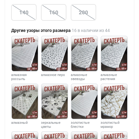
140
160
200
Другие узоры этого размера
16 в наличии из 44
алмазная
алмазное перо
алмазные
алмазные
россыпь
звевзды
растения
алмазный
зеркальные
золотистые
золотистый
цветы
блестки
мрамор