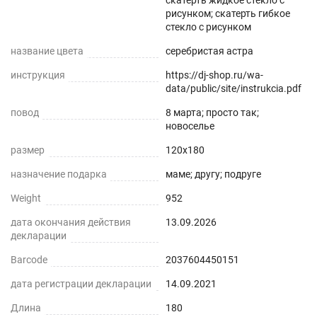
скатерть жидкое стекло с
рисунком; скатерть гибкое
стекло с рисунком
название цвета
серебристая астра
инструкция
https://dj-shop.ru/wa-
data/public/site/instrukcia.pdf
повод
8 марта; просто так;
новоселье
размер
120x180
назначение подарка
маме; другу; подруге
Weight
952
дата окончания действия
13.09.2026
декларации
Barcode
2037604450151
дата регистрации декларации
14.09.2021
Длина
180