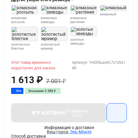
алмазный
алмазная
алмазные
алмазные
россыпь
звевзды
растения
золотые
звевзды
золотистые
золотистый
блестки
мрамор
Этот товар временно
Артикул:
1H205uzor0,7x120x1
недоступен для заказа
80
1 613
₽
7 001
₽
- 76%
Экономия
5 388
₽
11 августа
В КОРЗИНУ
2 дня
Информация о доставке
Эль-Монте
Способ доставки