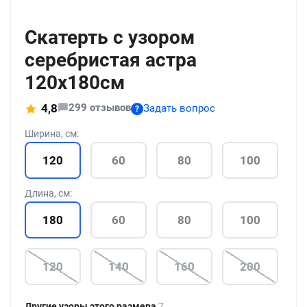
+186
Скатерть с узором
серебристая астра
120x180см
299 отзывов
4,8
Задать вопрос
?
Ширина, см:
120
60
80
100
Длина, см:
180
60
80
100
120
140
160
200
Другие узоры этого размера
7