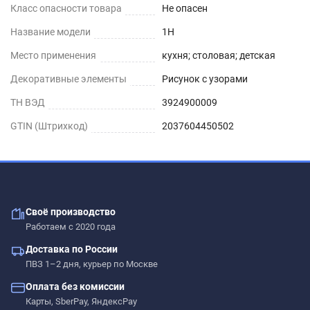
Класс опасности товара
Не опасен
Название модели
1H
Место применения
кухня; столовая; детская
Декоративные элементы
Рисунок с узорами
ТН ВЭД
3924900009
GTIN (Штрихкод)
2037604450502
Своё производство
Работаем с 2020 года
Доставка по России
ПВЗ 1–2 дня, курьер по Москве
Оплата без комиссии
Карты, SberPay, ЯндексPay