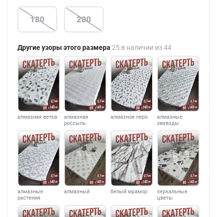
180
200
Другие узоры этого размера
25 в наличии из 44
алмазная ветка
алмазная
алмазное перо
алмазные
россыпь
звевзды
алмазные
алмазный
белый мрамор
зеркальные
растения
цветы