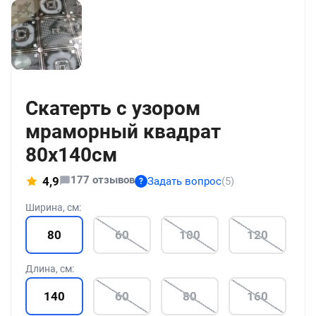
+186
Скатерть с узором
мраморный квадрат
80x140см
177 отзывов
4,9
Задать вопрос
(5)
?
Ширина, см:
80
60
100
120
Длина, см:
140
60
80
160