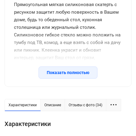
Прямоугольная мягкая силиконовая скатерть с
рисунком защитит любую поверхность в Вашем
доме, будь то обеденный стол, кухонная
столешница или журнальный столик.
Силиконовое гибкое стекло можно положить на
тумбу под ТВ, комод, а еще взять с собой на дачу
или пикник. Клеенка украсит и обновит
интерьер, защитит Ваш стол от грязи,
потертостей, царапин, станет отличным
подарком на день рождения, новоселье и другие
Показать полностью
семейные праздники, включая новый год.
Защитное покрытие изготовлено из
качественной ПВХ пленки, термоустойчивое
(выдерживает до 80 градусов без деформации),
Характеристики
Описание
Отзывы с фото (34)
водоотталкивающее, долговечное, не желтеет со
временем, его легко подрезать до нужных
Характеристики
размеров или закруглить углы. Внимание: мы
оставляем запас 2-3 см к указанному размеру на