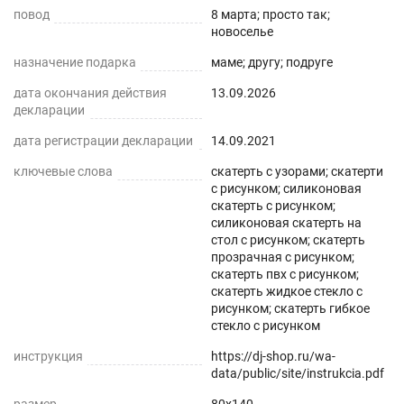
повод
усадку. Весь ассортимент Вы можете увидеть в
8 марта; просто так;
новоселье
нашем магазине Decojoy
назначение подарка
маме; другу; подруге
дата окончания действия
13.09.2026
декларации
дата регистрации декларации
14.09.2021
ключевые слова
скатерть с узорами; скатерти
с рисунком; силиконовая
скатерть с рисунком;
силиконовая скатерть на
стол с рисунком; скатерть
прозрачная с рисунком;
скатерть пвх с рисунком;
скатерть жидкое стекло с
рисунком; скатерть гибкое
стекло с рисунком
инструкция
https://dj-shop.ru/wa-
data/public/site/instrukcia.pdf
размер
80x140