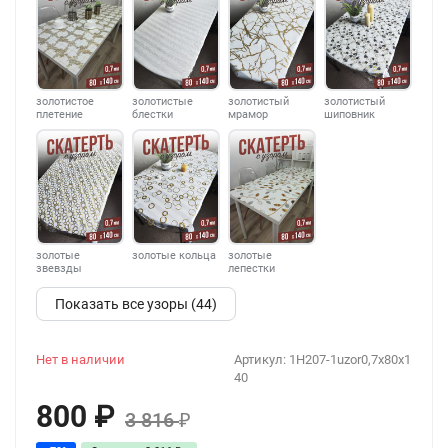
золотистое
золотистые
золотистый
золотистый
плетение
блестки
мрамор
шиповник
золотые
золотые кольца
золотые
звевзды
лепестки
Показать все узоры (44)
Нет в наличии
Артикул:
1H207-1uzor0,7x80x1
40
800
₽
3 816
₽