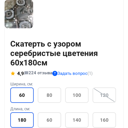
+186
Скатерть с узором
серебристые цветения
60x180см
224 отзыва
4,9
Задать вопрос
(1)
?
Ширина, см:
60
80
100
120
Длина, см:
180
60
140
160