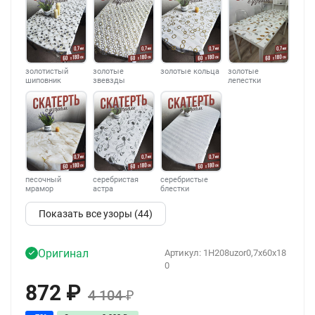
золотистый
золотые
золотые кольца
золотые
шиповник
звевзды
лепестки
песочный
серебристая
серебристые
мрамор
астра
блестки
Показать все узоры (44)
Оригинал
Артикул:
1H208uzor0,7x60x18
0
872
₽
4 104
₽