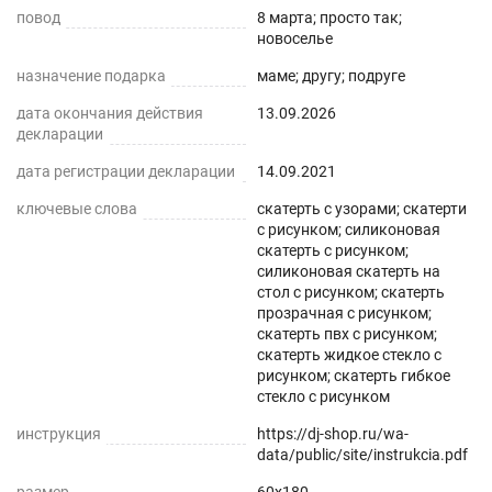
повод
усадку. Весь ассортимент Вы можете увидеть в
8 марта; просто так;
новоселье
нашем магазине Decojoy
назначение подарка
маме; другу; подруге
дата окончания действия
13.09.2026
декларации
дата регистрации декларации
14.09.2021
ключевые слова
скатерть с узорами; скатерти
с рисунком; силиконовая
скатерть с рисунком;
силиконовая скатерть на
стол с рисунком; скатерть
прозрачная с рисунком;
скатерть пвх с рисунком;
скатерть жидкое стекло с
рисунком; скатерть гибкое
стекло с рисунком
инструкция
https://dj-shop.ru/wa-
data/public/site/instrukcia.pdf
размер
60x180