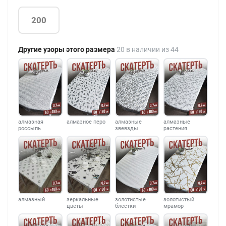
200
Другие узоры этого размера
20 в наличии из 44
алмазная
алмазное перо
алмазные
алмазные
россыпь
звевзды
растения
алмазный
зеркальные
золотистые
золотистый
цветы
блестки
мрамор