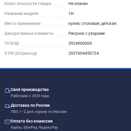
Класс опасности товара
Не опасен
Название модели
1H
Место применения
кухня; столовая; детская
Декоративные элементы
Рисунок с узорами
ТН ВЭД
3924900009
GTIN (Штрихкод)
2037604450724
Своё производство
Работаем с 2020 года
Доставка по России
ПВЗ 1–2 дня, курьер по Москве
Оплата без комиссии
Карты, SberPay, ЯндексPay