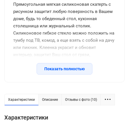
Прямоугольная мягкая силиконовая скатерть с
рисунком защитит любую поверхность в Вашем
доме, будь то обеденный стол, кухонная
столешница или журнальный столик.
Силиконовое гибкое стекло можно положить на
тумбу под ТВ, комод, а еще взять с собой на дачу
или пикник. Клеенка украсит и обновит
интерьер, защитит Ваш стол от грязи,
потертостей, царапин, станет отличным
подарком на день рождения, новоселье и другие
Показать полностью
семейные праздники, включая новый год.
Защитное покрытие изготовлено из
качественной ПВХ пленки, термоустойчивое
(выдерживает до 80 градусов без деформации),
Характеристики
Описание
Отзывы с фото (10)
водоотталкивающее, долговечное, не желтеет со
временем, его легко подрезать до нужных
Характеристики
размеров или закруглить углы. Внимание: мы
оставляем запас 2-3 см к указанному размеру на