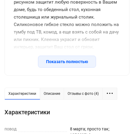
рисунком защитит любую поверхность в Вашем
доме, будь то обеденный стол, кухонная
столешница или журнальный столик.
Силиконовое гибкое стекло можно положить на
тумбу под ТВ, комод, а еще взять с собой на дачу
или пикник. Клеенка украсит и обновит
интерьер, защитит Ваш стол от грязи,
потертостей, царапин, станет отличным
подарком на день рождения, новоселье и другие
Показать полностью
семейные праздники, включая новый год.
Защитное покрытие изготовлено из
качественной ПВХ пленки, термоустойчивое
(выдерживает до 80 градусов без деформации),
Характеристики
Описание
Отзывы с фото (4)
водоотталкивающее, долговечное, не желтеет со
временем, его легко подрезать до нужных
Характеристики
размеров или закруглить углы. Внимание: мы
оставляем запас 2-3 см к указанному размеру на
повод
усадку. Весь ассортимент Вы можете увидеть в
8 марта; просто так;