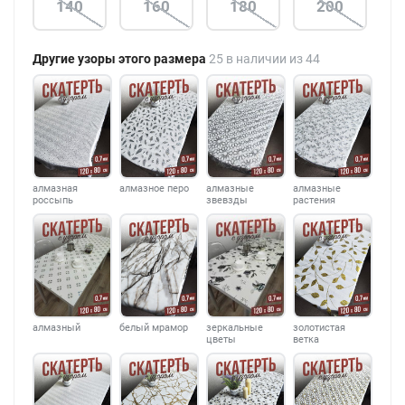
140
160
180
200
Другие узоры этого размера
25 в наличии из 44
алмазная
алмазное перо
алмазные
алмазные
россыпь
звевзды
растения
алмазный
белый мрамор
зеркальные
золотистая
цветы
ветка