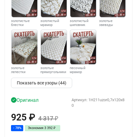
золотистые
золотистый
золотистый
золотые
блестки
мрамор
шиповник
звевзды
золотые
золотые
песочный
лепестки
прямоугольники
мрамор
Показать все узоры (44)
Оригинал
Артикул:
1H211uzor0,7x120x8
0
925
₽
4 317
₽
- 78%
Экономия
3 392
₽