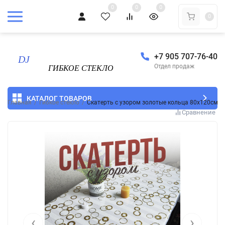
0
0
0
0
+7 905 707-76-40
Отдел продаж
КАТАЛОГ ТОВАРОВ
Главная
/
Гибкое стекло
/
Скатерть с узором золотые кольца 80x120см
Сравнение
‹
›