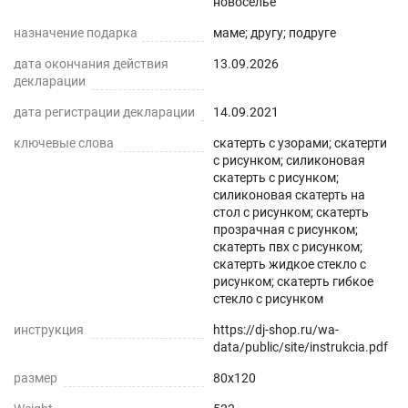
новоселье
нашем магазине Decojoy
назначение подарка
маме; другу; подруге
дата окончания действия
13.09.2026
декларации
дата регистрации декларации
14.09.2021
ключевые слова
скатерть с узорами; скатерти
с рисунком; силиконовая
скатерть с рисунком;
силиконовая скатерть на
стол с рисунком; скатерть
прозрачная с рисунком;
скатерть пвх с рисунком;
скатерть жидкое стекло с
рисунком; скатерть гибкое
стекло с рисунком
инструкция
https://dj-shop.ru/wa-
data/public/site/instrukcia.pdf
размер
80x120