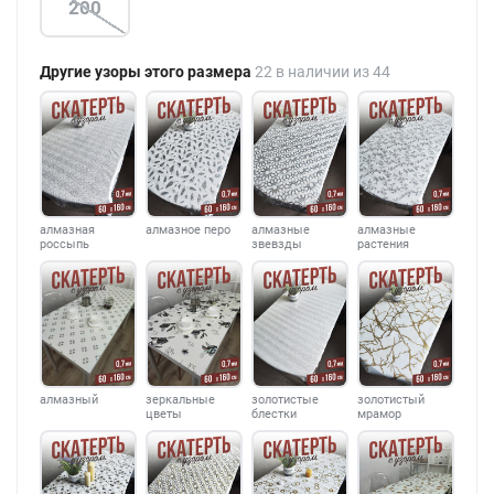
200
Другие узоры этого размера
22 в наличии из 44
алмазная
алмазное перо
алмазные
алмазные
россыпь
звевзды
растения
алмазный
зеркальные
золотистые
золотистый
цветы
блестки
мрамор