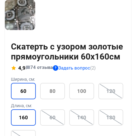
+186
Скатерть с узором золотые
прямоугольники 60x160см
74 отзыва
4,9
Задать вопрос
(2)
?
Ширина, см:
60
80
100
120
Длина, см:
160
60
140
180