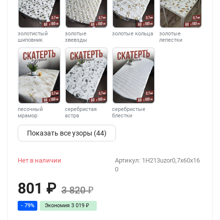
золотистый
золотые
золотые кольца
золотые
шиповник
звевзды
лепестки
песочный
серебристая
серебристые
мрамор
астра
блестки
Показать все узоры (44)
Нет в наличии
Артикул:
1H213uzor0,7x60x16
0
801
₽
3 820
₽
- 79%
Экономия
3 019
₽