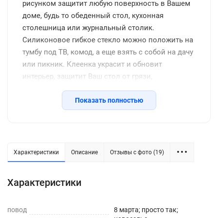
рисунком защитит любую поверхность в Вашем
доме, будь то обеденный стол, кухонная
столешница или журнальный столик.
Силиконовое гибкое стекло можно положить на
тумбу под ТВ, комод, а еще взять с собой на дачу
или пикник. Клеенка украсит и обновит
интерьер, защитит Ваш стол от грязи,
потертостей, царапин, станет отличным
подарком на день рождения, новоселье и другие
Показать полностью
семейные праздники, включая новый год.
Защитное покрытие изготовлено из
качественной ПВХ пленки, термоустойчивое
(выдерживает до 80 градусов без деформации),
Характеристики
Описание
Отзывы с фото (19)
водоотталкивающее, долговечное, не желтеет со
временем, его легко подрезать до нужных
Характеристики
размеров или закруглить углы. Внимание: мы
оставляем запас 2-3 см к указанному размеру на
повод
усадку. Весь ассортимент Вы можете увидеть в
8 марта; просто так;