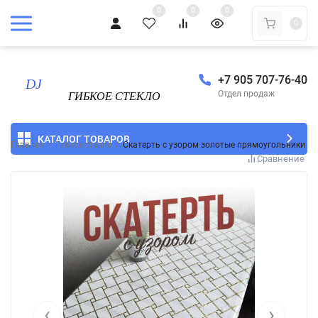
0
0
0
0
+7 905 707-76-40
Отдел продаж
КАТАЛОГ ТОВАРОВ
Главная
/
Гибкое стекло
/
Скатерть с узором золотые прямоугольники 6
Сравнение
‹
›