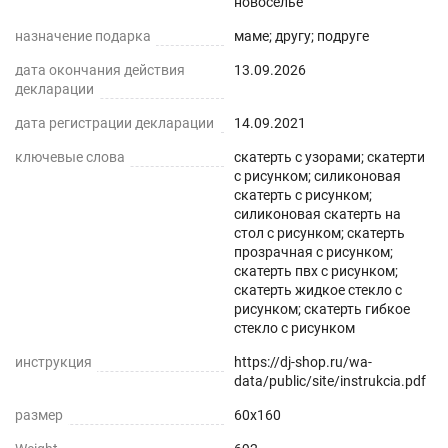
новоселье
нашем магазине Decojoy
назначение подарка
маме; другу; подруге
дата окончания действия
13.09.2026
декларации
дата регистрации декларации
14.09.2021
ключевые слова
скатерть с узорами; скатерти
с рисунком; силиконовая
скатерть с рисунком;
силиконовая скатерть на
стол с рисунком; скатерть
прозрачная с рисунком;
скатерть пвх с рисунком;
скатерть жидкое стекло с
рисунком; скатерть гибкое
стекло с рисунком
инструкция
https://dj-shop.ru/wa-
data/public/site/instrukcia.pdf
размер
60x160