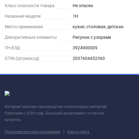
Класс опасности товара
Не опасен
Название модели
1H
Место применения
кухня; столовая; детская
Декоративные элементы
Рисунок с узорами
ТН ВЭД
3924900009
GTIN (Штрихкод)
2037604452360
Интернет магазин производства силиконовых скатертей.
Работаем с 2020 года. Большой ассортимент, отличное
качество.
|
Пользовательское соглашение
Карта сайта