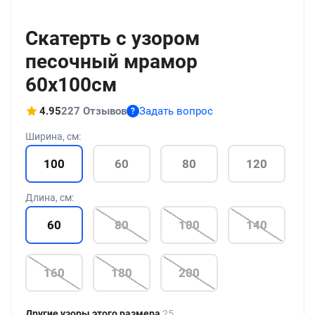
+186
Скатерть с узором
песочный мрамор
60x100см
4.95
227 Отзывов
Задать вопрос
?
Ширина, см:
100
60
80
120
Длина, см:
60
80
100
140
160
180
200
Другие узоры этого размера
25