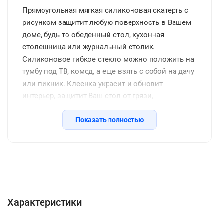
Прямоугольная мягкая силиконовая скатерть с
рисунком защитит любую поверхность в Вашем
доме, будь то обеденный стол, кухонная
столешница или журнальный столик.
Силиконовое гибкое стекло можно положить на
тумбу под ТВ, комод, а еще взять с собой на дачу
или пикник. Клеенка украсит и обновит
интерьер, защитит Ваш стол от грязи,
потертостей, царапин, станет отличным
подарком на день рождения, новоселье и другие
Показать полностью
семейные праздники, включая новый год.
Защитное покрытие изготовлено из
качественной ПВХ пленки, термоустойчивое
(выдерживает до 80 градусов без деформации),
Характеристики
Описание
Отзывы с фото (227)
водоотталкивающее, долговечное, не желтеет со
Инструкция
Вопросы о товаре
временем, его легко подрезать до нужных
Характеристики
размеров или закруглить углы. Внимание: мы
оставляем запас 2-3 см к указанному размеру на