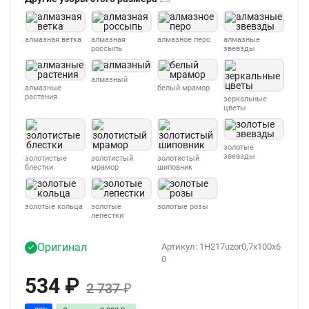
алмазная ветка
алмазная
алмазное перо
алмазные
россыпь
звевзды
алмазный
алмазные
белый мрамор
растения
зеркальные
цветы
золотые
звевзды
золотистые
золотистый
золотистый
блестки
мрамор
шиповник
золотые кольца
золотые
золотые розы
лепестки
Оригинал
Артикул:
1H217uzor0,7x100x6
0
534
₽
2 737
₽