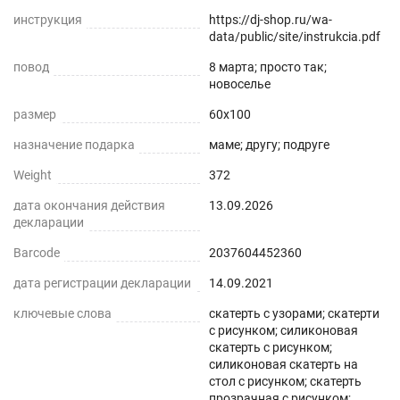
инструкция
усадку. Весь ассортимент Вы можете увидеть в
https://dj-shop.ru/wa-
data/public/site/instrukcia.pdf
нашем магазине Decojoy
повод
8 марта; просто так;
новоселье
размер
60x100
назначение подарка
маме; другу; подруге
Weight
372
дата окончания действия
13.09.2026
декларации
Barcode
2037604452360
дата регистрации декларации
14.09.2021
ключевые слова
скатерть с узорами; скатерти
с рисунком; силиконовая
скатерть с рисунком;
силиконовая скатерть на
стол с рисунком; скатерть
прозрачная с рисунком;