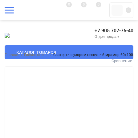
0
0
0
0
+7 905 707-76-40
Отдел продаж
КАТАЛОГ ТОВАРОВ
Главная
/
Гибкое стекло
/
Скатерть с узором песочный мрамор 60x100см
Сравнение