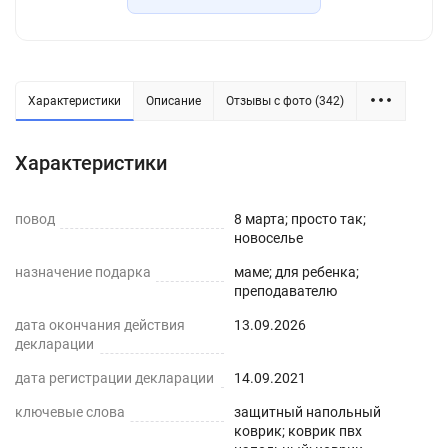
подложки под рабочий или письменный стол и,
конечно, для компьютерного кресла в детской
или офисе. Защитный коврик под кресло
надежно прилегает и не скользит при
Характеристики
Описание
Отзывы с фото (342)
использовании, при этом не препятствует
скольжению компьютерного кресла. Коврик ПВХ
Характеристики
не требует специального ухода, легко моется, не
рвется, не мутнеет, устойчив к ежедневному
повод
вытиранию. В некоторых вариантах возможен
8 марта; просто так;
новоселье
легкий запах, который уходит через 2-3 дня.
Размер ПВХ коврика вырезается больше на 2-3
назначение подарка
маме; для ребенка;
преподавателю
см - для последующей усадки. Весь ассортимент
Вы можете увидеть в нашем магазине Decojoy.
дата окончания действия
13.09.2026
декларации
Приятных покупок!
дата регистрации декларации
14.09.2021
ключевые слова
защитный напольный
коврик; коврик пвх