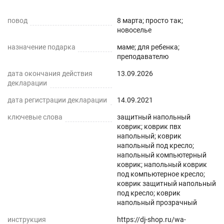
рвется, не мутнеет, устойчив к ежедневному
повод
вытиранию. В некоторых вариантах возможен
8 марта; просто так;
новоселье
легкий запах, который уходит через 2-3 дня.
Размер ПВХ коврика вырезается больше на 2-3
назначение подарка
маме; для ребенка;
преподавателю
см - для последующей усадки. Весь ассортимент
Вы можете увидеть в нашем магазине Decojoy.
дата окончания действия
13.09.2026
декларации
Приятных покупок!
дата регистрации декларации
14.09.2021
ключевые слова
защитный напольный
коврик; коврик пвх
напольный; коврик
напольный под кресло;
напольный компьютерный
коврик; напольный коврик
под компьютерное кресло;
коврик защитный напольный
под кресло; коврик
напольный прозрачный
инструкция
https://dj-shop.ru/wa-