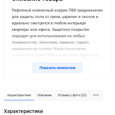
Рифленый комнатный коврик ПВХ предназначен
для защиты пола от грязи, царапин и сколов и
идеально смотрится в любом интерьере
квартиры или офиса. Защитное покрытие
подходит для использования на любых
поверхностях: линолеум, ламинат, паркет,
керамическая плитка. Наши покупатели
используют ковер ПВХ в качестве коврика под
обувь в прихожую или коридор, для кухни на
пол, коврика под тренажер дома и в спротзале,
Показать полностью
подложки под рабочий или письменный стол и,
конечно, для компьютерного кресла в детской
или офисе. Защитный коврик под кресло
надежно прилегает и не скользит при
Характеристики
Описание
Отзывы с фото (23)
использовании, при этом не препятствует
скольжению компьютерного кресла. Коврик ПВХ
Характеристики
не требует специального ухода, легко моется, не