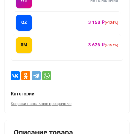
WB
нет в наличии
OZ
3 158 ₽
(+124%)
ЯМ
3 626 ₽
(+157%)
Категории
Коврики напольные прозрачные
Описание товара