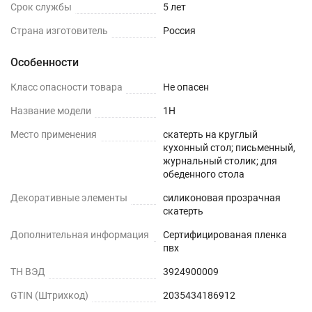
красоту и элегантность дизайна вашего дома.
Срок службы
5 лет
Пленка незаменима для гостиной и поможет
Страна изготовитель
Россия
создать стильный и уютный интерьер и станет
украшением любой комнаты. Это лучший
Особенности
подарок маме, жене на день рождения,8 марта,
Класс опасности товара
Не опасен
день влюбленных, новый год.
Название модели
1H
Для ухода за скатертью мы рекомендуем
Место применения
скатерть на круглый
использовать влажные ткани. Не рекомендуем
кухонный стол; письменный,
применять абразивные средства для мытья
журнальный столик; для
обеденного стола
посуды и губки с жестким покрытием.
Декоративные элементы
силиконовая прозрачная
Обращаем Ваше внимание!
скатерть
После получения материал должен несколько
Дополнительная информация
Сертифицированая пленка
пвх
дней полежать в расправленном виде, чтобы
все складки и изгибы расправились. После
ТН ВЭД
3924900009
распаковки возможен специфический запах,
GTIN (Штрихкод)
2035434186912
который самостоятельно выветривается в