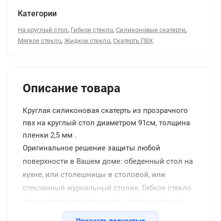
Категории
,
,
,
На круглый стол
Гибкое стекло
Силиконовые скатерти
,
,
Мягкое стекло
Жидкое стекло
Скатерть ПВХ
Описание товара
Круглая силиконовая скатерть из прозрачного
пвх на круглый стол диаметром 91см, толщина
пленки 2,5 мм .
Оригинальное решение защиты любой
поверхности в Вашем доме: обеденный стол на
кухне, или столешницы в столовой, или
стеклянный журнальный столик. Гибкое стекло
так же подойдет для защиты подоконника от
желтых пятен, тумбы, или барной стойки, и даже