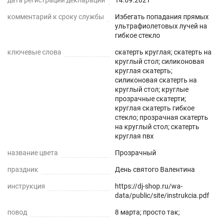
дата регистрации декларации
14.09.2021
,для придания идеального вида. Мягкое стекло
комментарий к сроку службы
Избегать попадания прямых
можно использовать поверх белой или цветной
ультрафиолетовых лучей на
гибкое стекло
текстильной скатерти на кухне ,для защиты от
пролитых напитков, так как материал является
ключевые слова
скатерть круглая; скатерть на
круглый стол; силиконовая
влагоотталкивающим. С помощью мягкого
круглая скатерть;
стекла Вы всегда будете видеть все свои
силиконовая скатерть на
круглый стол; круглые
заметки, если будете использовать его в
прозрачные скатерти;
качестве коврика на своем рабочем, или
круглая скатерть гибкое
компьютерном столе в офисе. Это не только
стекло; прозрачная скатерть
на круглый стол; скатерть
красивое защитное покрытие, но и защита
круглая пвх
детской мебели от повреждений и пятен краски,
название цвета
Прозрачный
где дети ,занимаясь творчеством, могут
праздник
рисовать или делать записи маркерами (не
День святого Валентина
перманентными), а затем легко удалять их
инструкция
https://dj-shop.ru/wa-
data/public/site/instrukcia.pdf
влажной тканью.
повод
8 марта; просто так;
Клеенка на стол на кухню имеет стопроцентную