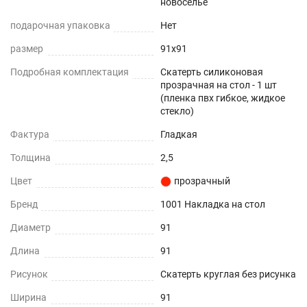
новоселье
прозрачность, что подчеркнет красоту вашего
подарочная упаковка
Нет
стола, она не скользит , обладает высокой
размер
прочностью, не деформируется от горячей
91x91
кружки (до +70) ,не теряет свои защитные
Подробная комплектация
Скатерть силиконовая
прозрачная на стол - 1 шт
свойства и стойкость к жировым загрязнениям
(пленка пвх гибкое, жидкое
долгие годы (срок использования более 5 лет),
стекло)
8 неоспоримых преимуществ современного пвх
Фактура
Гладкая
материала.
Толщина
2,5
Цвет
прозрачный
Прочность - защищает любую поверхность от
царапин и потертостей.
Бренд
1001 Накладка на стол
Влагоотталкивающая поверхность - не
Диаметр
91
впитывает влагу и устойчива к
Длина
91
загрязнениям.
Рисунок
Скатерть круглая без рисунка
Шумоподавление - снижает стук от посуды.
Ширина
91