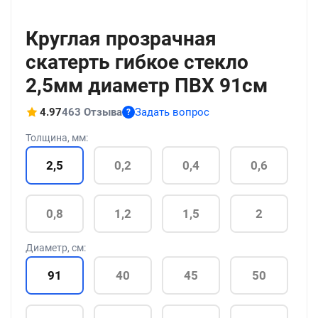
+35
Круглая прозрачная
скатерть гибкое стекло
2,5мм диаметр ПВХ 91см
4.97
463 Отзыва
Задать вопрос
?
Толщина, мм:
2,5
0,2
0,4
0,6
0,8
1,2
1,5
2
Диаметр, см:
91
40
45
50