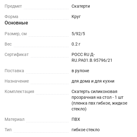
Прозрачность – подчеркнет дизайн вашей
Предмет
Скатерти
кухни и стола.
Форма
Круг
Основные
Термостойкость - выдерживает температуру
до +70 (зависит от толщины)
Размер, см
5/92/5
Простота - не требует стирки и обслуживания.
Вес
0.2 г
Гибкость - можно свернуть для хранения и
Сертификат
РОСС RU Д-
RU.РА01.В.95796/21
затем вновь разложить.
Поставка
в рулоне
Долговечность - срок эффективной
Назначение
эксплуатации более 10 лет.
для дома и для кухни
Комплектация
Скатерть силиконовая
Использование скатерти из прозрачного ПВХ
прозрачная на стол - 1 шт
(пленка пвх гибкое, жидкое
сохранит красоту вашей мебели и облегчит
стекло)
уборку после шумного праздника. Простота
Материал
ПВХ
ухода, поразит Вас с первых дней и станет
отличной находкой для вашей кухни, подчеркнув
Тип
гибкое стекло