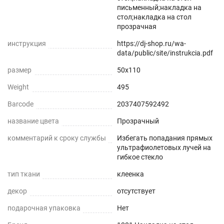
письменный;накладка на
стол;накладка на стол
прозрачная
инструкция
https://dj-shop.ru/wa-
data/public/site/instrukcia.pdf
размер
50x110
Weight
495
Barcode
2037407592492
название цвета
Прозрачный
комментарий к сроку службы
Избегать попадания прямых
ультрафиолетовых лучей на
гибкое стекло
тип ткани
клеенка
декор
отсутствует
подарочная упаковка
Нет