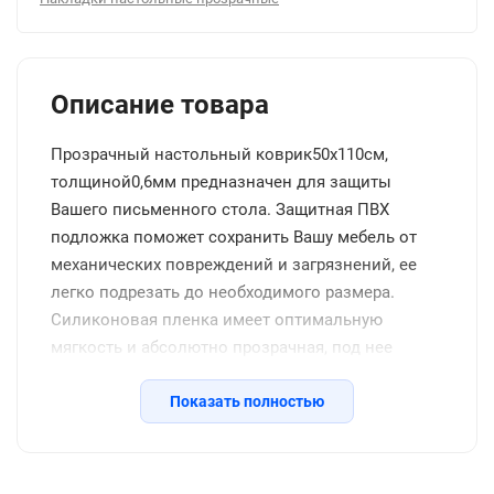
Описание товара
Прозрачный настольный коврик50x110см,
толщиной0,6мм предназначен для защиты
Вашего письменного стола. Защитная ПВХ
подложка поможет сохранить Вашу мебель от
механических повреждений и загрязнений, ее
легко подрезать до необходимого размера.
Силиконовая пленка имеет оптимальную
мягкость и абсолютно прозрачная, под нее
удобно разместить заметки, что увеличивает
комфорт при письме. Защитный коврик
Показать полностью
идеально смотрится в любом интерьере
квартиры или офиса, его можно использовать
как клеенку на стол для детского творчества или