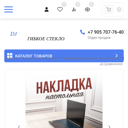
0
0
0
0
+7 905 707-76-40
Отдел продаж
КАТАЛОГ ТОВАРОВ
Главная
/
Коврики настольные
/
Накладки настольные прозрачные
/
Ко
Сравнение
‹
›