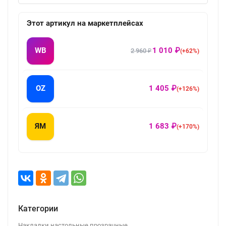
Этот артикул на маркетплейсах
WB
1 010 ₽
2 960 ₽
(+62%)
OZ
1 405 ₽
(+126%)
ЯМ
1 683 ₽
(+170%)
Категории
Накладки настольные прозрачные