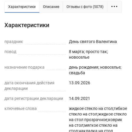
настольное покрытие для кухни. Коврик ПВХ, в
Характеристики
Описание
Отзывы с фото (5078)
отличие от резинового, не требует специального
ухода, легко моется, не рвется и не мутнеет,
Характеристики
устойчив к ежедневному вытиранию. Внимание:
мы оставляем запас 1-3 см к указанному
праздник
размеру на усадку.
День святого Валентина
повод
8 марта; просто так;
новоселье
назначение подарка
день рождения; новоселье;
свадьба
дата окончания действия
13.09.2026
декларации
дата регистрации декларации
14.09.2021
ключевые слова
жидкое стекло на стол;гибкое
стекло на стол;жидкое стекло
на стол прозрачное;коврик
на стол;мягкое стекло на
стол;накладка на стол