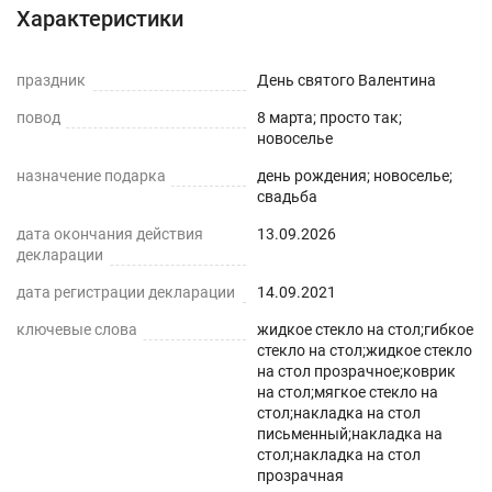
Характеристики
устойчив к ежедневному вытиранию. Внимание:
мы оставляем запас 1-3 см к указанному
праздник
размеру на усадку.
День святого Валентина
повод
8 марта; просто так;
новоселье
назначение подарка
день рождения; новоселье;
свадьба
дата окончания действия
13.09.2026
декларации
дата регистрации декларации
14.09.2021
ключевые слова
жидкое стекло на стол;гибкое
стекло на стол;жидкое стекло
на стол прозрачное;коврик
на стол;мягкое стекло на
стол;накладка на стол
письменный;накладка на
стол;накладка на стол
прозрачная