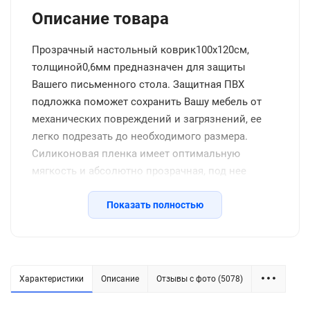
Описание товара
Прозрачный настольный коврик100x120см,
толщиной0,6мм предназначен для защиты
Вашего письменного стола. Защитная ПВХ
подложка поможет сохранить Вашу мебель от
механических повреждений и загрязнений, ее
легко подрезать до необходимого размера.
Силиконовая пленка имеет оптимальную
мягкость и абсолютно прозрачная, под нее
удобно разместить заметки, что увеличивает
комфорт при письме. Защитный коврик
Показать полностью
идеально смотрится в любом интерьере
квартиры или офиса, его можно использовать
как клеенку на стол для детского творчества или
настольное покрытие для кухни. Коврик ПВХ, в
Характеристики
Описание
Отзывы с фото (5078)
отличие от резинового, не требует специального
ухода, легко моется, не рвется и не мутнеет,