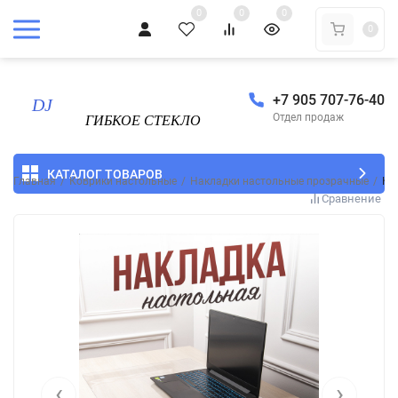
0
0
0
0
+7 905 707-76-40
Отдел продаж
КАТАЛОГ ТОВАРОВ
Главная
/
Коврики настольные
/
Накладки настольные прозрачные
/
Ко
Сравнение
‹
›