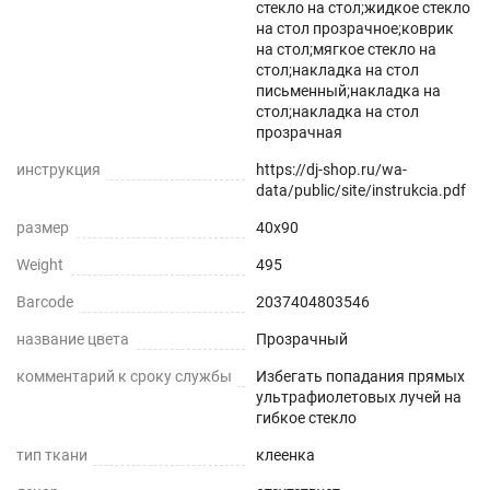
стекло на стол;жидкое стекло
на стол прозрачное;коврик
на стол;мягкое стекло на
стол;накладка на стол
письменный;накладка на
стол;накладка на стол
прозрачная
инструкция
https://dj-shop.ru/wa-
data/public/site/instrukcia.pdf
размер
40x90
Weight
495
Barcode
2037404803546
название цвета
Прозрачный
комментарий к сроку службы
Избегать попадания прямых
ультрафиолетовых лучей на
гибкое стекло
тип ткани
клеенка