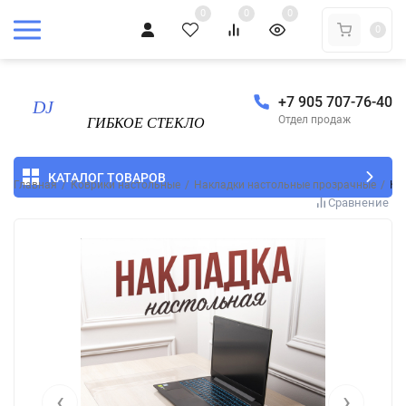
0
0
0
0
+7 905 707-76-40
Отдел продаж
КАТАЛОГ ТОВАРОВ
Главная
/
Коврики настольные
/
Накладки настольные прозрачные
/
Ко
Сравнение
‹
›