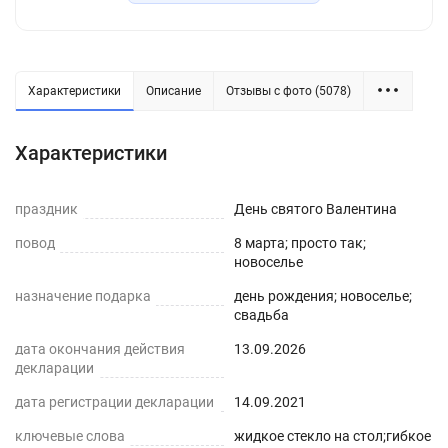
идеально смотрится в любом интерьере
квартиры или офиса, его можно использовать
как клеенку на стол для детского творчества или
настольное покрытие для кухни. Коврик ПВХ, в
Характеристики
Описание
Отзывы с фото (5078)
отличие от резинового, не требует специального
ухода, легко моется, не рвется и не мутнеет,
Характеристики
устойчив к ежедневному вытиранию. Внимание:
мы оставляем запас 1-3 см к указанному
праздник
размеру на усадку.
День святого Валентина
повод
8 марта; просто так;
новоселье
назначение подарка
день рождения; новоселье;
свадьба
дата окончания действия
13.09.2026
декларации
дата регистрации декларации
14.09.2021
ключевые слова
жидкое стекло на стол;гибкое