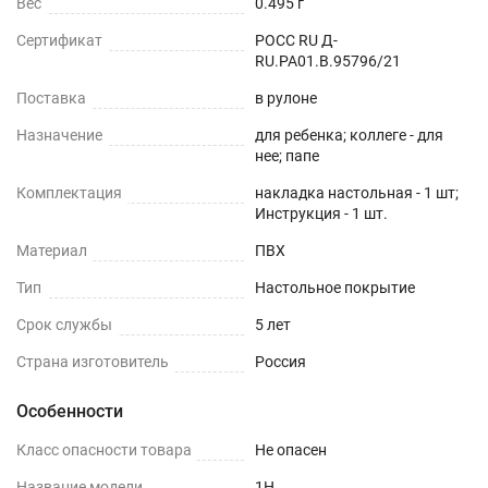
Вес
0.495 г
Сертификат
РОСС RU Д-
RU.РА01.В.95796/21
Поставка
в рулоне
Назначение
для ребенка; коллеге - для
нее; папе
Комплектация
накладка настольная - 1 шт;
Инструкция - 1 шт.
Материал
ПВХ
Тип
Настольное покрытие
Срок службы
5 лет
Страна изготовитель
Россия
Особенности
Класс опасности товара
Не опасен
Название модели
1H