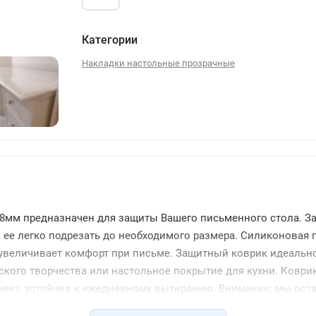
Категории
Накладки настольные прозрачные
56
8мм предназначен для защиты Вашего письменного стола. З
, ее легко подрезать до необходимого размера. Силиконовая
о увеличивает комфорт при письме. Защитный коврик идеальн
ского творчества или настольное покрытие для кухни. Коврик 
утнеет, устойчив к ежедневному вытиранию. Внимание: мы оста