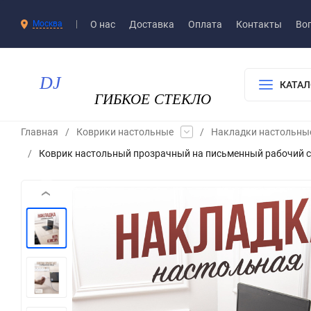
О нас
Доставка​
Оплата
Контакты
Воп
Москва
КАТАЛ
Главная
/
Коврики настольные
/
Накладки настольны
/
Коврик настольный прозрачный на письменный рабочий ст
‹