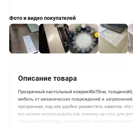
Фото и видео покупателей
+
Описание товара
Прозрачный настольный коврик40x70см, толщиной0,
мебель от механических повреждений и загрязнений
прозрачная, под нее удобно разместить заметки, чт
его можно использовать как клеенку на стол для дет
специального ухода, легко моется, не рвется и не м