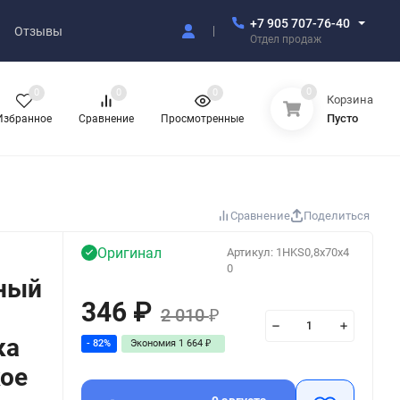
+7 905 707-76-40
Отзывы
Отдел продаж
0
0
0
0
Корзина
Пусто
Избранное
Сравнение
Просмотренные
Сравнение
Поделиться
Оригинал
Артикул:
1HKS0,8x70x4
0
ный
346
₽
2 010
₽
ка
- 82%
Экономия
1 664
₽
кое