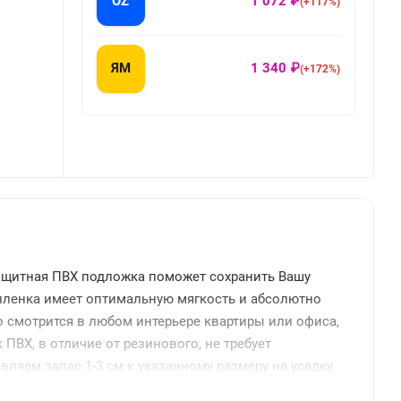
OZ
1 072 ₽
(+117%)
ЯМ
1 340 ₽
(+172%)
ащитная ПВХ подложка поможет сохранить Вашу
 пленка имеет оптимальную мягкость и абсолютно
о смотрится в любом интерьере квартиры или офиса,
ПВХ, в отличие от резинового, не требует
вляем запас 1-3 см к указанному размеру на усадку.