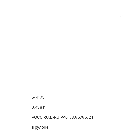
5/41/5
0.438 г
РОСС RU Д-RU.РА01.В.95796/21
в рулоне