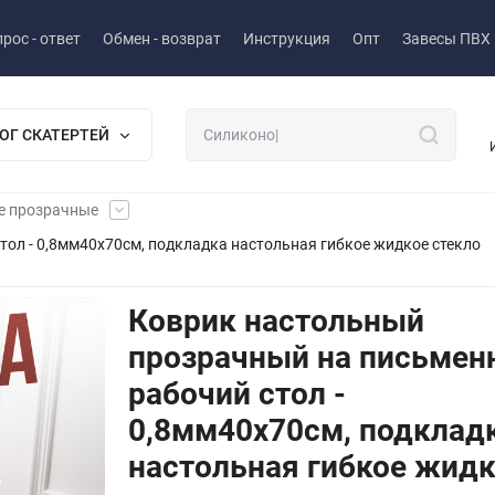
рос - ответ
Обмен - возврат
Инструкция
Опт
Завесы ПВХ
ОГ СКАТЕРТЕЙ
е прозрачные
ол - 0,8мм40x70см, подкладка настольная гибкое жидкое стекло
Коврик настольный
прозрачный на письмен
рабочий стол -
0,8мм40x70см, подклад
настольная гибкое жид