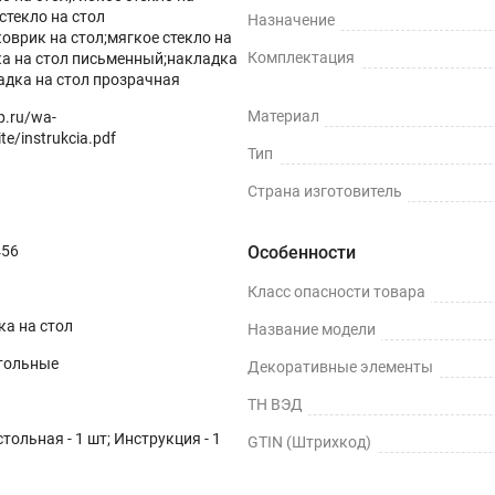
стекло на стол
Назначение
оврик на стол;мягкое стекло на
Комплектация
ка на стол письменный;накладка
адка на стол прозрачная
Материал
op.ru/wa-
te/instrukcia.pdf
Тип
Страна изготовитель
456
Особенности
Класс опасности товара
ка на стол
Название модели
тольные
Декоративные элементы
ТН ВЭД
тольная - 1 шт; Инструкция - 1
GTIN (Штрихкод)