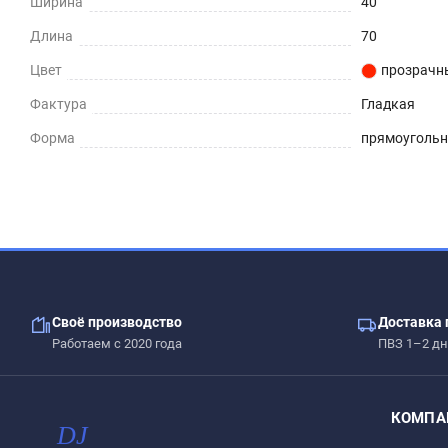
Ширина
40
Длина
70
Цвет
прозрачн
Фактура
Гладкая
Форма
прямоуголь
Своё производство
Доставка 
Работаем с 2020 года
ПВЗ 1–2 дн
КОМПА