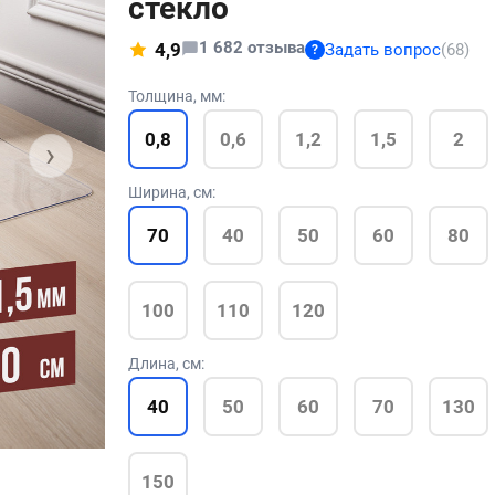
стекло
1 682 отзыва
4,9
Задать вопрос
(68)
?
Толщина, мм:
0,8
0,6
1,2
1,5
2
›
Ширина, см:
70
40
50
60
80
100
110
120
Длина, см:
40
50
60
70
130
150