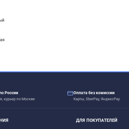
ый
ная
по России
Оплата без комиссии
я, курьер по Москве
Карты, SberPay, ЯндексPay
НИЯ
ДЛЯ ПОКУПАТЕЛЕЙ