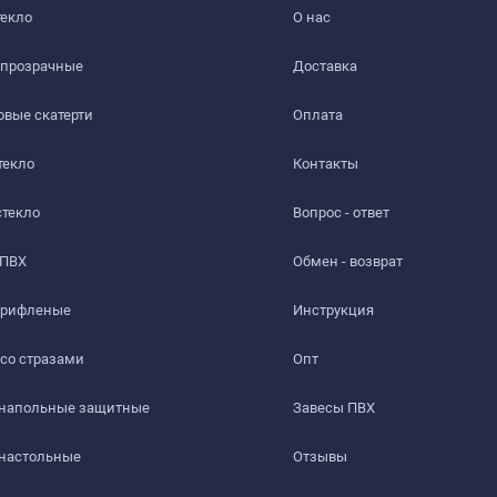
текло
О нас
 прозрачные
Доставка​
вые скатерти
Оплата
текло
Контакты
стекло
Вопрос - ответ
 ПВХ
Обмен - возврат
 рифленые
Инструкция
 со стразами
Опт
 напольные защитные
Завесы ПВХ
 настольные
Отзывы