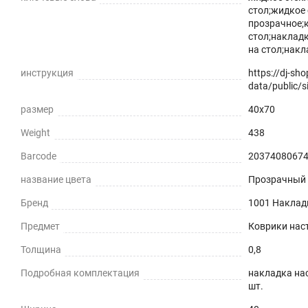
стол;жидкое 
прозрачное;к
стол;наклад
на стол;накл
инструкция
https://dj-sh
data/public/si
размер
40x70
Weight
438
Barcode
2037408067
название цвета
Прозрачный
Бренд
1001 Наклад
Предмет
Коврики нас
Толщина
0,8
Подробная комплектация
накладка нас
шт.