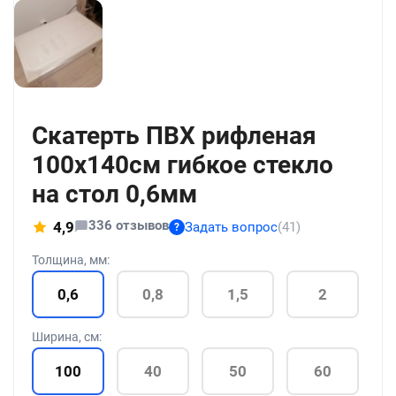
+18
Скатерть ПВХ рифленая
100x140см гибкое стекло
на стол 0,6мм
336 отзывов
4,9
Задать вопрос
(41)
?
Толщина, мм:
0,6
0,8
1,5
2
Ширина, см:
100
40
50
60