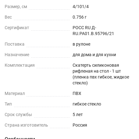
поверхности - дерево, стекло, пластик, мрамор,
Размер, см
4/101/4
гранит, металл и текстиль. Силиконовые
Вес
0.756 г
скатерти толщиной 2 - 2,5 мм более прочные,
рекомендуем использовать для кухонного и
Сертификат
РОСС RU Д-
RU.РА01.В.95796/21
обеденного стола, кухонной столешницы или
деревянных столов.
Поставка
в рулоне
Назначение
для дома и для кухни
ОБЕДЕННЫЙ СТОЛ
Комплектация
Скатерть силиконовая
С ГЛЯНЦЕВОЙ ПОВЕРХНОСТЬЮ
рифленая на стол - 1 шт
(пленка пвх гибкое, жидкое
стекло)
СО СТЕКЛЯННОЙ ПОВЕРХНОСТЬЮ
Материал
ПВХ
С ТЕКСТИЛЬНОЙ СКАТЕРТЬЮ
Тип
гибкое стекло
ОФИСНЫЙ СТОЛ
Срок службы
5 лет
Страна изготовитель
Россия
ИЗ ДСП