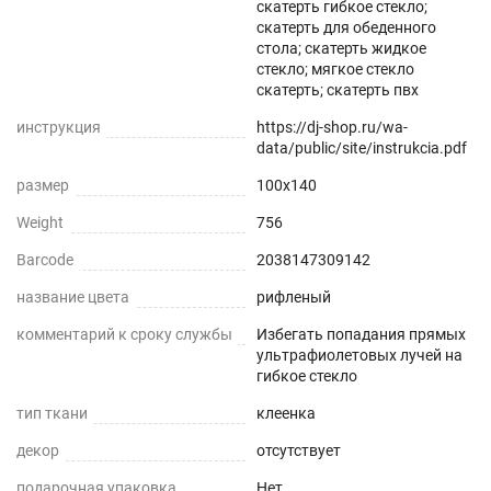
скатерть гибкое стекло;
установку даже на стеклянные или глянцевые
скатерть для обеденного
стола; скатерть жидкое
поверхности.
стекло; мягкое стекло
скатерть; скатерть пвх
Звукопоглощение
инструкция
https://dj-shop.ru/wa-
Приглушает звон столовых приборов.
data/public/site/instrukcia.pdf
размер
100x140
Долговечно
Weight
756
До 5 лет использования.
Barcode
2038147309142
Безопасно
название цвета
рифленый
Для людей и животных.
комментарий к сроку службы
Избегать попадания прямых
ультрафиолетовых лучей на
гибкое стекло
Гипоаллергенно
тип ткани
клеенка
Не желтеет со временем
декор
отсутствует
При использовании в помещении.
подарочная упаковка
Нет