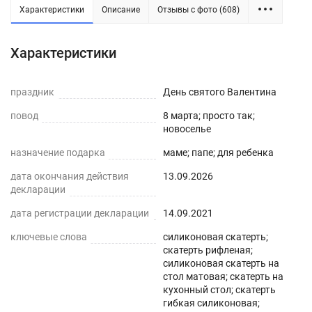
Силиконовая рифленая скатерть -
Характеристики
Описание
Отзывы с фото (608)
практичное решение для защиты плоских
горизонтальных поверхностей и скатертей, а
Характеристики
также для улучшения их внешнего вида. Для
производства используется экологически
праздник
День святого Валентина
чистый ПВХ-материал с характеристиками
повод
8 марта; просто так;
водонепроницаемости, нескользкости,
новоселье
термостойкости (до 80°С без деформаций).
назначение подарка
маме; папе; для ребенка
ПРЕИМУЩЕСТВА СИЛИКОНОВЫХ СКАТЕРТЕЙ
дата окончания действия
13.09.2026
декларации
Легко мыть и протирать
дата регистрации декларации
14.09.2021
Защита поверхности стола от отпечатков
ключевые слова
силиконовая скатерть;
пальцев, пыли, грязи и пятен жира.
скатерть рифленая;
силиконовая скатерть на
стол матовая; скатерть на
Гибкость и матовая прозрачность
кухонный стол; скатерть
гибкая силиконовая;
Совмещает высокую прозрачность и простую