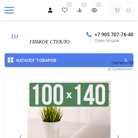
0
0
0
0
+7 905 707-76-40
Отдел продаж
КАТАЛОГ ТОВАРОВ
Главная
/
Скатерти рифленые
/
На прямоугольный стол
/
Скатерть ПВХ 
Сравнение
‹
›