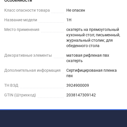
Особенности
КОМОД
Класс опасности товара
Не опасен
ИЗ ДЕРЕВА
Название модели
1H
ЖУРНАЛЬНЫЙ СТОЛ
Место применения
скатерть на прямоугольный
кухонный стол; письменный,
РИФЛЕНЫЕ И ГЛЯНЦЕВЫЕ
журнальный столик; для
обеденного стола
силиконовые скатерти не отличаются по
Декоративные элементы
матовая рифленая пвх
экологичности и чистоте используемых ПВХ-
скатерть
материалов, а также характеристикам
Дополнительная информация
Сертифицированая пленка
водонепроницаемости, нескользкости и
пвх
термостойкости. Основное отличие заключается
ТН ВЭД
3924900009
в степени прозрачности и в способе укладки на
GTIN (Штрихкод)
2038147309142
глянцевые и стеклянные поверхности без
возникновения воздушных пузырей (для
укладки глянцевых используется особая
технология).