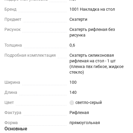
Бренд
1001 Накладка на стол
Не нужно клеить
Предмет
Скатерти
Прочность и износостойкость
Рисунок
Скатерть рифленая без
рисунка
Защита поверхностей от механических
повреждений – сколы, вмятины, царапины.
Толщина
0,6
Подробная комплектация
Скатерть силиконовая
Термостойкость
рифленая на стол - 1 шт
(пленка пвх гибкое, жидкое
До +80°С без деформаций
стекло)
Ширина
100
Влагостойкость
Длина
140
Защита поверхности вашего стола от воды и
Цвет
светло-серый
пролитых жидкостей.
Фактура
Рифленая
ПОДХОДИТ ДЛЯ ЛЮБОГО ИНТЕРЬЕРА
Форма
прямоугольная
Можно устанавливать на любые плоские
Основные