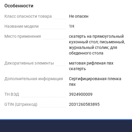
Особенности
КОМОД
Класс опасности товара
Не опасен
ИЗ ДЕРЕВА
Название модели
1H
ЖУРНАЛЬНЫЙ СТОЛ
Место применения
скатерть на прямоугольный
кухонный стол; письменный,
РИФЛЕНЫЕ И ГЛЯНЦЕВЫЕ
журнальный столик; для
обеденного стола
силиконовые скатерти не отличаются по
Декоративные элементы
матовая рифленая пвх
экологичности и чистоте используемых ПВХ-
скатерть
материалов, а также характеристикам
Дополнительная информация
Сертифицированая пленка
водонепроницаемости, нескользкости и
пвх
термостойкости. Основное отличие заключается
ТН ВЭД
3924900009
в степени прозрачности и в способе укладки на
GTIN (Штрихкод)
2031260583895
глянцевые и стеклянные поверхности без
возникновения воздушных пузырей (для
укладки глянцевых используется особая
технология).