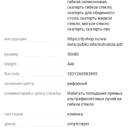
гибкая силиконовая;
Совмещает высокую прозрачность и простую
скатерть гибкое стекло;
установку даже на стеклянные или глянцевые
скатерть для обеденного
стола; скатерть жидкое
поверхности.
стекло; мягкое стекло
скатерть; скатерть пвх
Звукопоглощение
инструкция
https://dj-shop.ru/wa-
Приглушает звон столовых приборов.
data/public/site/instrukcia.pdf
размер
50x80
Долговечно
Weight
446
До 5 лет использования.
Barcode
2031260583895
Безопасно
название цвета
рифленый
Для людей и животных.
комментарий к сроку службы
Избегать попадания прямых
ультрафиолетовых лучей на
гибкое стекло
Гипоаллергенно
тип ткани
клеенка
Не желтеет со временем
декор
отсутствует