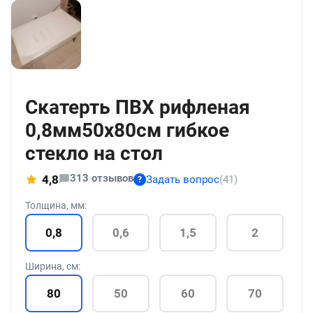
+18
Скатерть ПВХ рифленая
0,8мм50x80см гибкое
стекло на стол
313 отзывов
4,8
Задать вопрос
(41)
?
Толщина, мм:
0,8
0,6
1,5
2
Ширина, см:
80
50
60
70