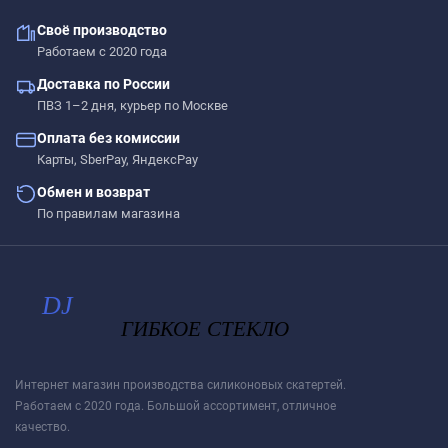
Своё производство
ПОДГОТОВКА К ИСПОЛЬЗОВАНИЮ
Работаем с 2020 года
рифленой скатерти на любых поверхностях
Доставка по России
ПВЗ 1–2 дня, курьер по Москве
Шаг 1
Оплата без комиссии
Сразу после распаковки пленки может
Карты, SberPay, ЯндексPay
присутствовать слабый быстро выветриваемый
Обмен и возврат
запах. Перед использованием пленки, протрите
По правилам магазина
её поверхность влажной салфеткой с мыльным
раствором.
Шаг 2
Дайте высохнуть – запах выветривается
максимум через 1-2 дня.
Интернет магазин производства силиконовых скатертей.
Работаем с 2020 года. Большой ассортимент, отличное
Шаг 3
качество.