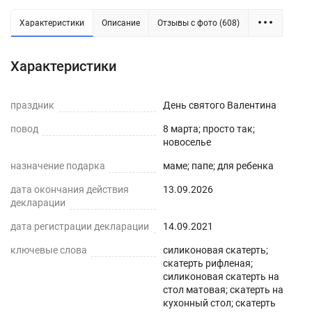
Силиконовая рифленая скатерть -
Характеристики
Описание
Отзывы с фото (608)
практичное решение для защиты плоских
горизонтальных поверхностей и скатертей, а
Характеристики
также для улучшения их внешнего вида. Для
производства используется экологически
праздник
День святого Валентина
чистый ПВХ-материал с характеристиками
повод
8 марта; просто так;
водонепроницаемости, нескользкости,
новоселье
термостойкости (до 80°С без деформаций).
назначение подарка
маме; папе; для ребенка
ПРЕИМУЩЕСТВА СИЛИКОНОВЫХ СКАТЕРТЕЙ
дата окончания действия
13.09.2026
декларации
Легко мыть и протирать
дата регистрации декларации
14.09.2021
Защита поверхности стола от отпечатков
ключевые слова
силиконовая скатерть;
пальцев, пыли, грязи и пятен жира.
скатерть рифленая;
силиконовая скатерть на
стол матовая; скатерть на
Гибкость и матовая прозрачность
кухонный стол; скатерть