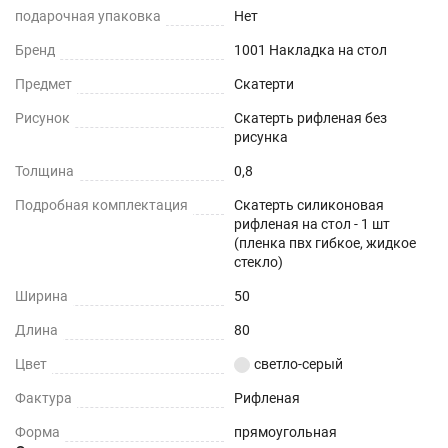
При использовании в помещении.
подарочная упаковка
Нет
Бренд
1001 Накладка на стол
Не нужно клеить
Предмет
Скатерти
Прочность и износостойкость
Рисунок
Скатерть рифленая без
рисунка
Защита поверхностей от механических
повреждений – сколы, вмятины, царапины.
Толщина
0,8
Подробная комплектация
Скатерть силиконовая
Термостойкость
рифленая на стол - 1 шт
(пленка пвх гибкое, жидкое
До +80°С без деформаций
стекло)
Ширина
50
Влагостойкость
Длина
80
Защита поверхности вашего стола от воды и
Цвет
светло-серый
пролитых жидкостей.
Фактура
Рифленая
ПОДХОДИТ ДЛЯ ЛЮБОГО ИНТЕРЬЕРА
Форма
прямоугольная
Можно устанавливать на любые плоские