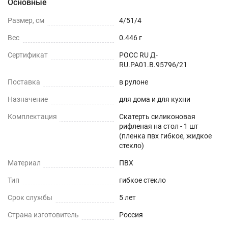
Основные
поверхности - дерево, стекло, пластик, мрамор,
Размер, см
4/51/4
гранит, металл и текстиль. Силиконовые
Вес
0.446 г
скатерти толщиной 2 - 2,5 мм более прочные,
рекомендуем использовать для кухонного и
Сертификат
РОСС RU Д-
RU.РА01.В.95796/21
обеденного стола, кухонной столешницы или
деревянных столов.
Поставка
в рулоне
Назначение
для дома и для кухни
ОБЕДЕННЫЙ СТОЛ
Комплектация
Скатерть силиконовая
С ГЛЯНЦЕВОЙ ПОВЕРХНОСТЬЮ
рифленая на стол - 1 шт
(пленка пвх гибкое, жидкое
стекло)
СО СТЕКЛЯННОЙ ПОВЕРХНОСТЬЮ
Материал
ПВХ
С ТЕКСТИЛЬНОЙ СКАТЕРТЬЮ
Тип
гибкое стекло
ОФИСНЫЙ СТОЛ
Срок службы
5 лет
Страна изготовитель
Россия
ИЗ ДСП