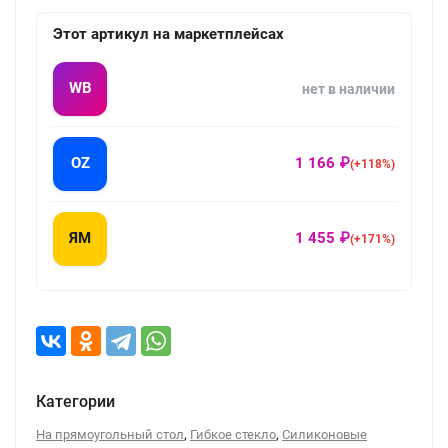
Этот артикул на маркетплейсах
WB
нет в наличии
OZ
1 166 ₽
(+118%)
ЯМ
1 455 ₽
(+171%)
Категории
,
,
На прямоугольный стол
Гибкое стекло
Силиконовые