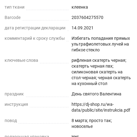
или ножницами.
тип ткани
клеенка
Barcode
2037604275570
дата регистрации декларации
14.09.2021
комментарий к сроку службы
Избегать попадания прямых
ультрафиолетовых лучей на
гибкое стекло
ключевые слова
рифленая скатерть черная;
скатерть черная пвх;
силиконовая скатерть на
стол черная; черная скатерть
на кухонный стол
праздник
День святого Валентина
инструкция
https://dj-shop.ru/wa-
data/public/site/instrukcia.pdf
повод
8 марта; просто так;
новоселье
подарочная упаковка
Нет