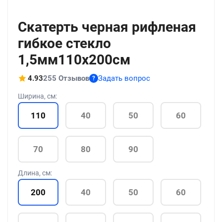
+37
Скатерть черная рифленая
гибкое стекло
1,5мм110x200см
4.93
255 Отзывов
Задать вопрос
?
Ширина, см:
110
40
50
60
70
80
90
Длина, см:
200
40
50
60