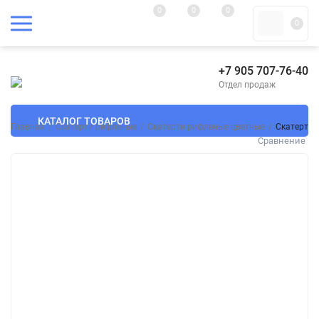
0
0
0
0
+7 905 707-76-40
Отдел продаж
КАТАЛОГ ТОВАРОВ
Главная
/
Скатерти рифленые
/
Скатерти рифленые цветные
/
Скатерть 
Сравнение