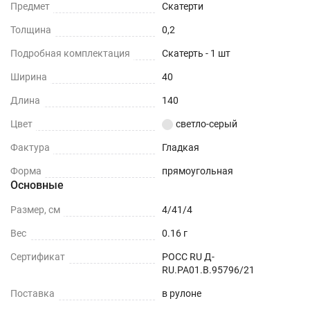
Предмет
Скатерти
Толщина
0,2
Подробная комплектация
Скатерть - 1 шт
Ширина
40
Длина
140
Цвет
светло-серый
Фактура
Гладкая
Форма
прямоугольная
Основные
Размер, см
4/41/4
Вес
0.16 г
Сертификат
РОСС RU Д-
RU.РА01.В.95796/21
Поставка
в рулоне